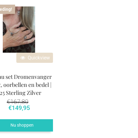
eding!
Quickview
au set Dromenvanger
g, oorbellen en bedel |
25 Sterling Zilver
€
167,80
Oorspronkelijke prijs was: €167,80.
Huidige prijs is: €149,95.
€
149,95
Nu shoppen