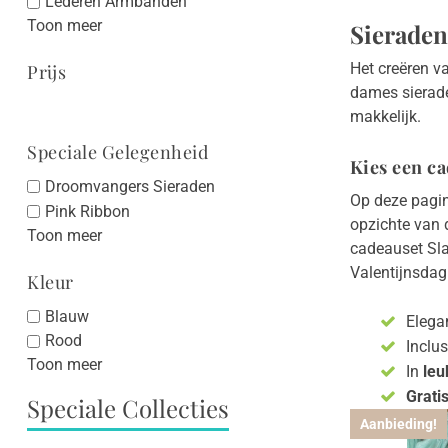
Lederen Armbanden
Toon meer
Sieraden 
Het creëren v
Prijs
dames sierade
makkelijk.
Speciale Gelegenheid
Kies een ca
Droomvangers Sieraden
Op deze pagin
Pink Ribbon
opzichte van 
Toon meer
cadeauset Slan
Valentijnsdag
Kleur
Blauw
Elega
Rood
Inclu
Toon meer
In
leu
Grati
Speciale Collecties
Aanbieding!