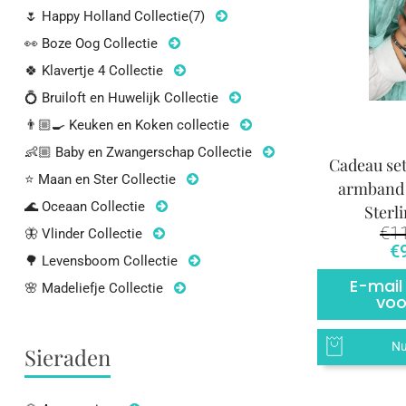
🌷 Happy Holland Collectie
(7)
👀 Boze Oog Collectie
🍀 Klavertje 4 Collectie
💍 Bruiloft en Huwelijk Collectie
👨🏼‍🍳 Keuken en Koken collectie
👶🏼 Baby en Zwangerschap Collectie
Cadeau set
⭐ Maan en Ster Collectie
armband e
🌊 Oceaan Collectie
Sterli
€
1
🦋 Vlinder Collectie
Oo
€
🌳 Levensboom Collectie
E-mail
🌸 Madeliefje Collectie
voo
Nu
Sieraden