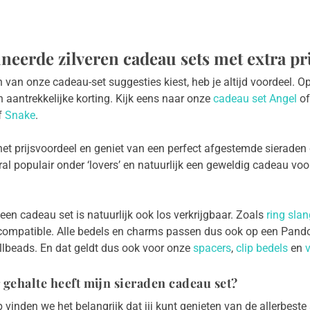
eerde zilveren cadeau sets met extra pr
n van onze cadeau-set suggesties kiest, heb je altijd voordeel.
 aantrekkelijke korting. Kijk eens naar onze
cadeau set Angel
o
f
Snake
.
het prijsvoordeel en geniet van een perfect afgestemde sieraden 
ral populair onder ‘lovers’ en natuurlijk een geweldig cadeau voo
 een cadeau set is natuurlijk ook los verkrijgbaar. Zoals
ring slan
compatible. Alle bedels en charms passen dus ook op een Pand
llbeads. En dat geldt dus ook voor onze
spacers
,
clip bedels
en
v
 gehalte heeft mijn sieraden cadeau set?
 vinden we het belangrijk dat jij kunt genieten van de allerbeste