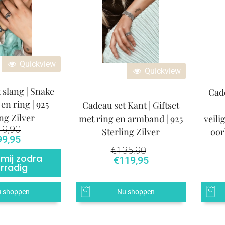
Quickview
Quickview
 slang | Snake
Cade
n ring | 925
Cadeau set Kant | Giftset
ng Zilver
met ring en armband | 925
veili
19,90
Sterling Zilver
oor
rspronkelijke prijs was: €119,90.
Huidige prijs is: €99,95.
99,95
€
135,90
 mij zodra
€
119,95
rradig
 shoppen
Nu shoppen