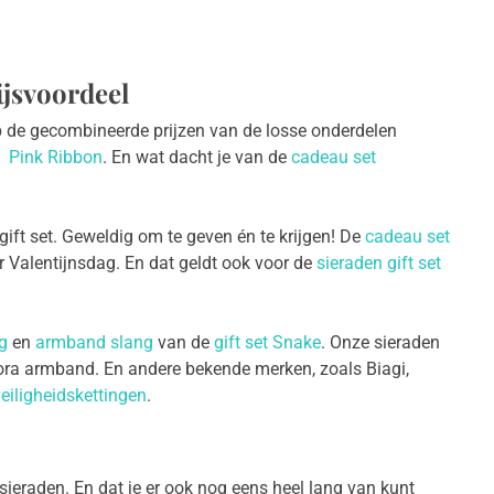
ijsvoordeel
 Op de gecombineerde prijzen van de losse onderdelen
f
Pink Ribbon
. En wat dacht je van de
cadeau set
gift set. Geweldig om te geven én te krijgen! De
cadeau set
r Valentijnsdag. En dat geldt ook voor de
sieraden gift set
g
en
armband slang
van de
gift set Snake
. Onze sieraden
ora armband. En andere bekende merken, zoals Biagi,
eiligheidskettingen
.
 sieraden. En dat je er ook nog eens heel lang van kunt