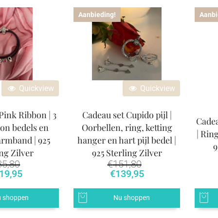
Aanbieding!
Aanbi
Quickview
Quickview
Pink Ribbon | 3
Cadeau set Cupido pijl |
Cade
on bedels en
Oorbellen, ring, ketting
| Rin
rmband | 925
hanger en hart pijl bedel |
9
ng Zilver
925 Sterling Zilver
35,80
€
151,80
19,95
€
139,95
 shoppen
Nu shoppen