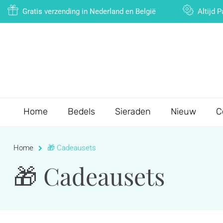
Gratis verzending in Nederland en België
Altijd 
Home
Bedels
Sieraden
Nieuw
C
Home
🎁 Cadeausets
🎁 Cadeausets