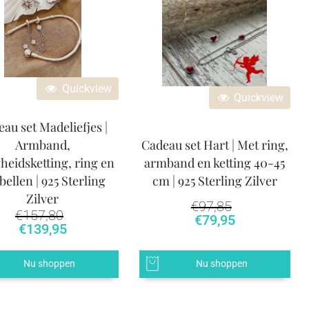
Quickview
Quickview
au set Madeliefjes |
Armband,
Cadeau set Hart | Met ring,
gheidsketting, ring en
armband en ketting 40-45
bellen | 925 Sterling
cm | 925 Sterling Zilver
Zilver
€
97,85
€
157,80
Oorspronkelijke pri
Huidige prijs
€
79,95
€
139,95
Nu shoppen
Nu shoppen