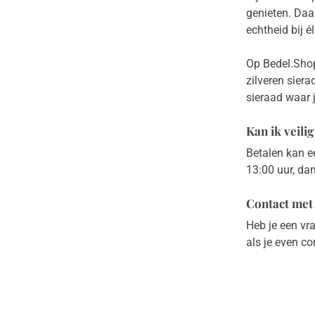
genieten. Daar
echtheid bij é
Op Bedel.Shop 
zilveren siera
sieraad waar 
Kan ik veili
Betalen kan e
13:00 uur, da
Contact met
Heb je een vr
als je even c