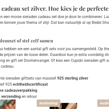
cadeau set zilver. Hoe kies je de perfecte 
an een mooie sieraden cadeau set doe je door te combineren. Laa
n binnen jouw thema of stijl. Dat kan natuurlijk al op Bedel.S
deauset of stel zelf samen
a hebben we een aantal gift sets voor jou samengesteld. Op thema
de prijzen van de losse delen. Daardoor kun je extra voordelig 
g en gift set Dromenvanger. Of kies een Cupido sieraden gift set
 cadeau.
nte sieraden giftsets van massief
925 sterling zilver
sief 925
echtheidscertificaat
ke cadeauverpakking
s verzending
en retour
Aanbieding!
Aanbi