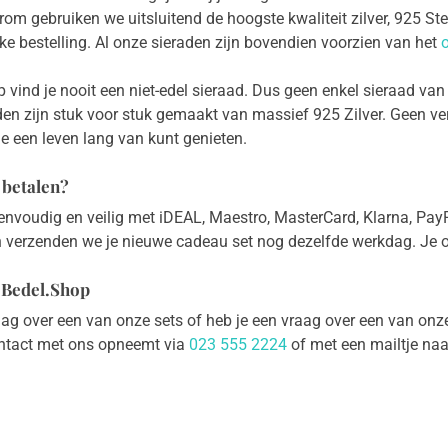
om gebruiken we uitsluitend de hoogste kwaliteit zilver, 925 Ste
lke bestelling. Al onze sieraden zijn bovendien voorzien van het
o
vind je nooit een niet-edel sieraad. Dus geen enkel sieraad van ‘r
den zijn stuk voor stuk gemaakt van massief 925 Zilver. Geen ve
je een leven lang van kunt genieten.
g betalen?
envoudig en veilig met iDEAL, Maestro, MasterCard, Klarna, PayP
n verzenden we je nieuwe cadeau set nog dezelfde werkdag. Je 
 Bedel.Shop
aag over een van onze sets of heb je een vraag over een van on
ontact met ons opneemt via
023 555 2224
of met een mailtje na