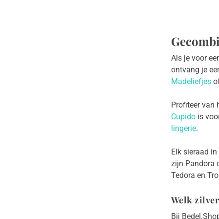
Gecombin
Als je voor ee
ontvang je een
Madeliefjes
o
Profiteer van 
Cupido
is voo
lingerie
.
Elk sieraad in
zijn Pandora 
Tedora en Tro
Welk zilver
Bij Bedel.Shop