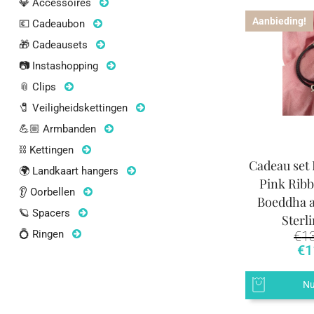
💎 Accessoires
Aanbieding!
💶 Cadeaubon
🎁 Cadeausets
📷 Instashopping
📎 Clips
🧷 Veiligheidskettingen
💪🏼 Armbanden
⛓ Kettingen
Cadeau set 
🌍 Landkaart hangers
Pink Ribb
👂 Oorbellen
Boeddha a
🪐 Spacers
Sterli
€
1
💍 Ringen
€
1
Nu