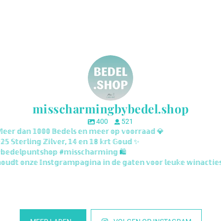
misscharmingbybedel.shop
400
521
𝕖𝕖𝕣 𝕕𝕒𝕟 𝟙𝟘𝟘𝟘 𝔹𝕖𝕕𝕖𝕝𝕤 𝕖𝕟 𝕞𝕖𝕖𝕣 𝕠𝕡 𝕧𝕠𝕠𝕣𝕣𝕒𝕒𝕕 💎
𝟝 𝕊𝕥𝕖𝕣𝕝𝕚𝕟𝕘 ℤ𝕚𝕝𝕧𝕖𝕣, 𝟙𝟜 𝕖𝕟 𝟙𝟠 𝕜𝕣𝕥 𝔾𝕠𝕦𝕕 ✨
𝕖𝕕𝕖𝕝𝕡𝕦𝕟𝕥𝕤𝕙𝕠𝕡 #𝕞𝕚𝕤𝕤𝕔𝕙𝕒𝕣𝕞𝕚𝕟𝕘 🛍️
𝕦𝕕𝕥 𝕠𝕟𝕫𝕖 𝕀𝕟𝕤𝕥𝕘𝕣𝕒𝕞𝕡𝕒𝕘𝕚𝕟𝕒 𝕚𝕟 𝕕𝕖 𝕘𝕒𝕥𝕖𝕟 𝕧𝕠𝕠𝕣 𝕝𝕖𝕦𝕜𝕖 𝕨𝕚𝕟𝕒𝕔𝕥𝕚𝕖
sscharmingbybedel.shop
misscharmingbybedel.s
sscharmingbybedel.shop
misscharmingbybedel.s
sscharmingbybedel.shop
misscharmingbybedel.s