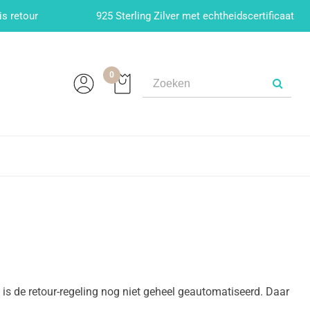
is retour
925 Sterling Zilver met echtheidscertificaat
0
is de retour-regeling nog niet geheel geautomatiseerd. Daar