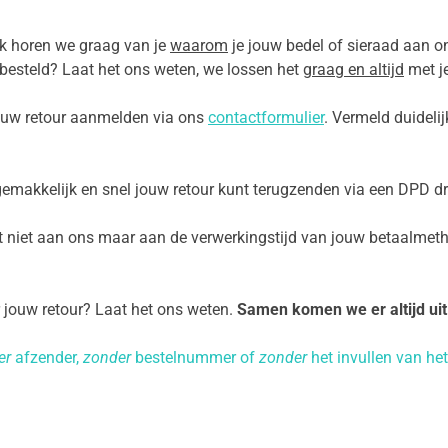
jk horen we graag van je
waarom
je jouw bedel of sieraad aan on
l besteld? Laat het ons weten, we lossen het
graag en altijd
met je
jouw retour aanmelden via ons
contactformulier
. Vermeld duidelij
makkelijk en snel jouw retour kunt terugzenden via een DPD dr
t niet aan ons maar aan de verwerkingstijd van jouw betaalmeth
r jouw retour? Laat het ons weten.
Samen komen we er altijd uit
er
afzender,
zonder
bestelnummer of
zonder
het invullen van he