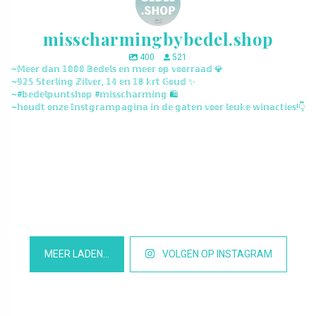
misscharmingbybedel.shop
400
521
~𝕄𝕖𝕖𝕣 𝕕𝕒𝕟 𝟙𝟘𝟘𝟘 𝔹𝕖𝕕𝕖𝕝𝕤 𝕖𝕟 𝕞𝕖𝕖𝕣 𝕠𝕡 𝕧𝕠𝕠𝕣𝕣𝕒𝕒𝕕 💎
~𝟡𝟚𝟝 𝕊𝕥𝕖𝕣𝕝𝕚𝕟𝕘 ℤ𝕚𝕝𝕧𝕖𝕣, 𝟙𝟜 𝕖𝕟 𝟙𝟠 𝕜𝕣𝕥 𝔾𝕠𝕦𝕕 ✨
~#𝕓𝕖𝕕𝕖𝕝𝕡𝕦𝕟𝕥𝕤𝕙𝕠𝕡 #𝕞𝕚𝕤𝕤𝕔𝕙𝕒𝕣𝕞𝕚𝕟𝕘 🛍️
~𝕙𝕠𝕦𝕕𝕥 𝕠𝕟𝕫𝕖 𝕀𝕟𝕤𝕥𝕘𝕣𝕒𝕞𝕡𝕒𝕘𝕚𝕟𝕒 𝕚𝕟 𝕕𝕖 𝕘𝕒𝕥𝕖𝕟 𝕧𝕠𝕠𝕣 𝕝𝕖𝕦𝕜𝕖 𝕨𝕚𝕟𝕒𝕔𝕥𝕚𝕖𝕤!👇
misscharmingbybedel.shop
misscharmingbybedel.shop
misscharmingbybedel.shop
misscharmingbybedel.shop
misscharmingbybedel.shop
misscharmingbybedel.shop
misscharmingbybedel.shop
misscharmingbybedel.shop
misscharmingbybedel.shop
misscharmingbybedel.shop
misscharmingbybedel.shop
misscharmingbybedel.shop
MEER LADEN…
VOLGEN OP INSTAGRAM
Het is Maart en daar worden we blij van, want dat betekend dat