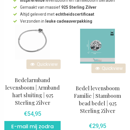
Inspirerende
levensboom en familieboom sieraden
Gemaakt van massief
925 Sterling Zilver
Altijd geleverd met
echtheidscertificaat
Verzonden in
leuke cadeauverpakking
Quickview
Quickview
Bedelarmband
levensboom | Armband
Bedel levensboom
hart sluiting | 925
Familie | Stamboom
Sterling Zilver
bead bedel | 925
Sterling Zilver
€
54,95
€
29,95
E-mail mij zodra