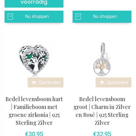
voorradig
Nu shoppen
Nu shoppen
Quickview
Quickview
Bedel levensboom hart
Bedel levensboom
| Familieboom met
groot | Charm in Zilver
groene zirkonia | 925
en Rosé | 925 Sterling
Sterling Zilver
Zilver
€
30,95
€
32,95