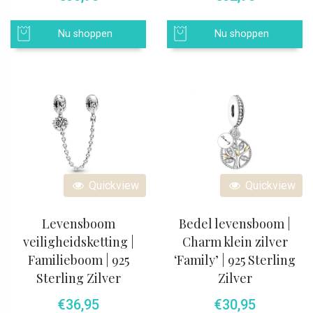
Nu shoppen
Nu shoppen
Quickview
Quickview
Levensboom
Bedel levensboom |
veiligheidsketting |
Charm klein zilver
Familieboom | 925
‘Family’ | 925 Sterling
Sterling Zilver
Zilver
€
36,95
€
30,95