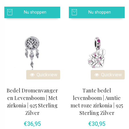
Nu shoppen
Nu shoppen
Quickview
Quickview
Bedel Dromenvanger
Tante bedel
en Levensboom | Met
levensboom | Auntie
zirkonia | 925 Sterling
met roze zirkonia | 925
Zilver
Sterling Zilver
€
36,95
€
30,95