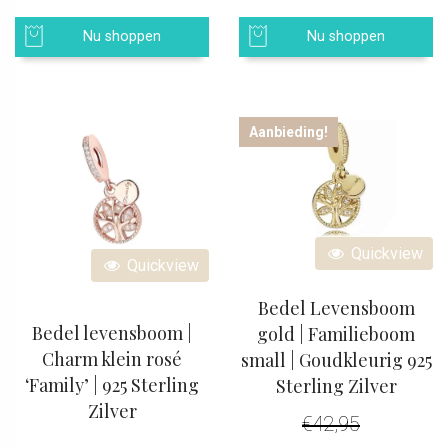
Nu shoppen
Nu shoppen
Aanbieding!
Quickview
Quickview
Bedel Levensboom
Bedel levensboom |
gold | Familieboom
Charm klein rosé
small | Goudkleurig 925
‘Family’ | 925 Sterling
Sterling Zilver
Zilver
€
42,95