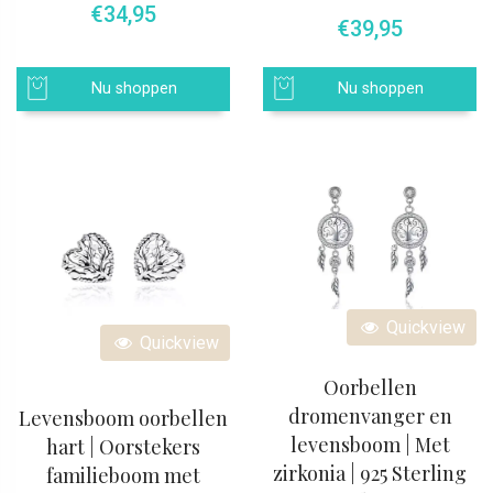
€
34,95
Oorspronkelijke 
Huidige p
€
39,95
Nu shoppen
Nu shoppen
Quickview
Quickview
Oorbellen
dromenvanger en
Levensboom oorbellen
levensboom | Met
hart | Oorstekers
zirkonia | 925 Sterling
familieboom met