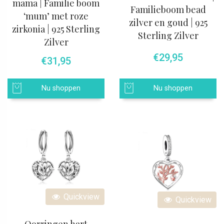
mama | Familie boom
Familieboom bead
‘mum’ met roze
zilver en goud | 925
zirkonia | 925 Sterling
Sterling Zilver
Zilver
€
29,95
€
31,95
Nu shoppen
Nu shoppen
Quickview
Quickview
Oorringen hart