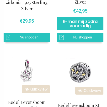
Zilver
zirkonia | 925 Sterling
Zilver
€
42,95
€
29,95
E-mail mij zodra
voorradig
Nu shoppen
Nu shoppen
Quickview
Quickview
Bedel Levensboom
Bedel levensboom XL |