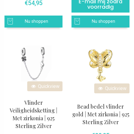
E-mail mij zodra
€
54,95
voorradig
Nu shoppen
Nu shoppen
Quickview
Quickview
Vlinder
Bead bedel vlinder
Veiligheidsketting |
gold | Met zirkonia | 925
Met zirkonia | 925
Sterling Zilver
Sterling Zilver