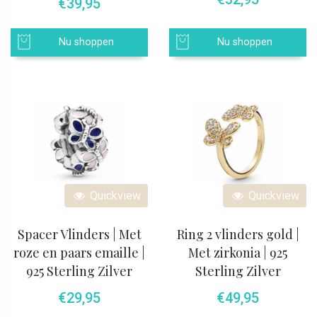
€
39,95
Nu shoppen
Nu shoppen
Quickview
Quickview
Spacer Vlinders | Met
Ring 2 vlinders gold |
roze en paars emaille |
Met zirkonia | 925
925 Sterling Zilver
Sterling Zilver
€
29,95
€
49,95