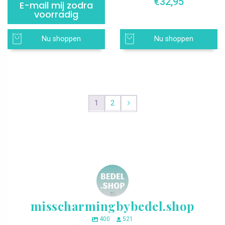
€
32,95
E-mail mij zodra
voorradig
Nu shoppen
Nu shoppen
1
2
misscharmingbybedel.shop
400
521