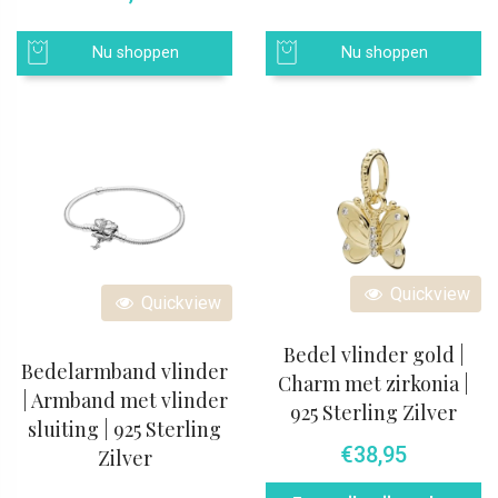
Nu shoppen
Nu shoppen
Quickview
Quickview
Bedel vlinder gold |
Bedelarmband vlinder
Charm met zirkonia |
| Armband met vlinder
925 Sterling Zilver
sluiting | 925 Sterling
€
38,95
Zilver