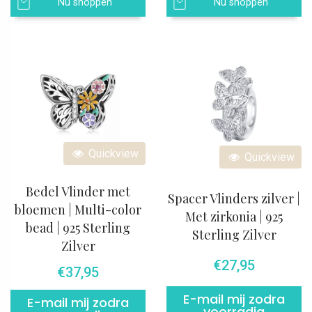
Nu shoppen
Nu shoppen
Quickview
Quickview
Bedel Vlinder met
Spacer Vlinders zilver |
bloemen | Multi-color
Met zirkonia | 925
bead | 925 Sterling
Sterling Zilver
Zilver
€
27,95
€
37,95
E-mail mij zodra
E-mail mij zodra
voorradig