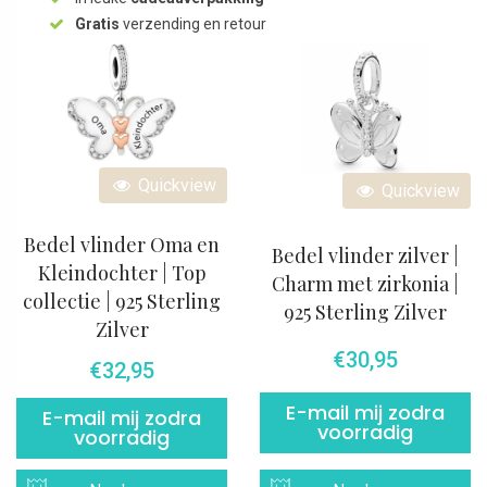
Gratis
verzending en retour
Quickview
Quickview
Bedel vlinder Oma en
Bedel vlinder zilver |
Kleindochter | Top
Charm met zirkonia |
collectie | 925 Sterling
925 Sterling Zilver
Zilver
€
30,95
€
32,95
E-mail mij zodra
E-mail mij zodra
voorradig
voorradig