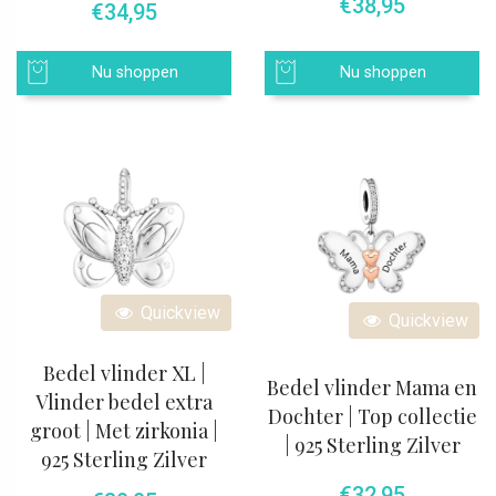
€
38,95
€
34,95
Nu shoppen
Nu shoppen
Quickview
Quickview
Bedel vlinder XL |
Bedel vlinder Mama en
Vlinder bedel extra
Dochter | Top collectie
groot | Met zirkonia |
| 925 Sterling Zilver
925 Sterling Zilver
€
32,95