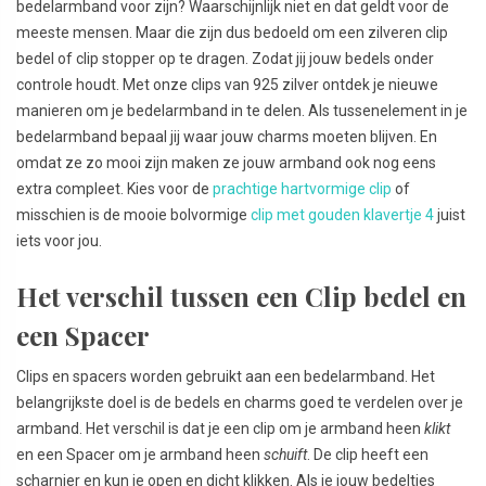
bedelarmband voor zijn? Waarschijnlijk niet en dat geldt voor de
meeste mensen. Maar die zijn dus bedoeld om een zilveren clip
bedel of clip stopper op te dragen. Zodat jij jouw bedels onder
controle houdt. Met onze clips van 925 zilver ontdek je nieuwe
manieren om je bedelarmband in te delen. Als tussenelement in je
bedelarmband bepaal jij waar jouw charms moeten blijven. En
omdat ze zo mooi zijn maken ze jouw armband ook nog eens
extra compleet. Kies voor de
prachtige hartvormige clip
of
misschien is de mooie bolvormige
clip met gouden klavertje 4
juist
iets voor jou.
Het verschil tussen een Clip bedel en
een Spacer
Clips en spacers worden gebruikt aan een bedelarmband. Het
belangrijkste doel is de bedels en charms goed te verdelen over je
armband. Het verschil is dat je een clip om je armband heen
klikt
en een Spacer om je armband heen
schuift
. De clip heeft een
scharnier en kun je open en dicht klikken. Als je jouw bedeltjes