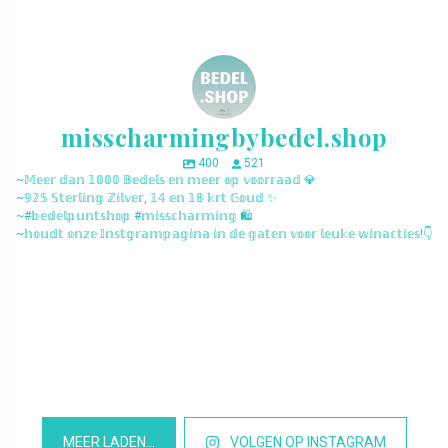
misscharmingbybedel.shop
400
521
~𝕄𝕖𝕖𝕣 𝕕𝕒𝕟 𝟙𝟘𝟘𝟘 𝔹𝕖𝕕𝕖𝕝𝕤 𝕖𝕟 𝕞𝕖𝕖𝕣 𝕠𝕡 𝕧𝕠𝕠𝕣𝕣𝕒𝕒𝕕 💎
~𝟡𝟚𝟝 𝕊𝕥𝕖𝕣𝕝𝕚𝕟𝕘 ℤ𝕚𝕝𝕧𝕖𝕣, 𝟙𝟜 𝕖𝕟 𝟙𝟠 𝕜𝕣𝕥 𝔾𝕠𝕦𝕕 ✨
~#𝕓𝕖𝕕𝕖𝕝𝕡𝕦𝕟𝕥𝕤𝕙𝕠𝕡 #𝕞𝕚𝕤𝕤𝕔𝕙𝕒𝕣𝕞𝕚𝕟𝕘 🛍️
~𝕙𝕠𝕦𝕕𝕥 𝕠𝕟𝕫𝕖 𝕀𝕟𝕤𝕥𝕘𝕣𝕒𝕞𝕡𝕒𝕘𝕚𝕟𝕒 𝕚𝕟 𝕕𝕖 𝕘𝕒𝕥𝕖𝕟 𝕧𝕠𝕠𝕣 𝕝𝕖𝕦𝕜𝕖 𝕨𝕚𝕟𝕒𝕔𝕥𝕚𝕖𝕤!👇
misscharmingbybedel.shop
misscharmingbybedel.shop
misscharmingbybedel.shop
misscharmingbybedel.shop
misscharmingbybedel.shop
misscharmingbybedel.shop
misscharmingbybedel.shop
misscharmingbybedel.shop
misscharmingbybedel.shop
misscharmingbybedel.shop
misscharmingbybedel.shop
misscharmingbybedel.shop
MEER LADEN…
VOLGEN OP INSTAGRAM