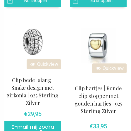
Nu shoppen
Nu shoppen
Quickview
Quickview
Clip bedel slang |
Snake design met
Clip hartjes | Ronde
zirkonia | 925 Sterling
clip stopper met
Zilver
gouden hartjes | 925
Sterling Zilver
€
29,95
€
33,95
E-mail mij zodra