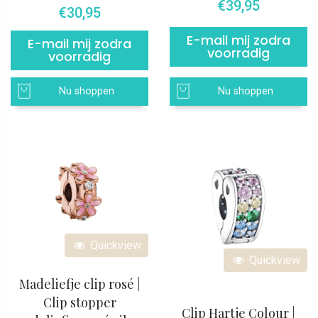
€
39,95
€
30,95
E-mail mij zodra
E-mail mij zodra
voorradig
voorradig
Nu shoppen
Nu shoppen
Quickview
Quickview
Madeliefje clip rosé |
Clip stopper
Clip Hartje Colour |