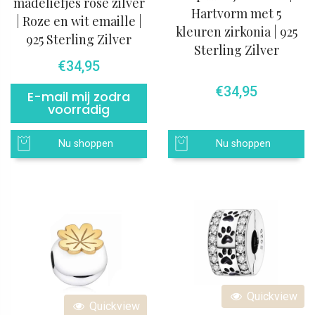
madeliefjes rosé zilver
Hartvorm met 5
| Roze en wit emaille |
kleuren zirkonia | 925
925 Sterling Zilver
Sterling Zilver
€
34,95
€
34,95
E-mail mij zodra
voorradig
Nu shoppen
Nu shoppen
Quickview
Quickview