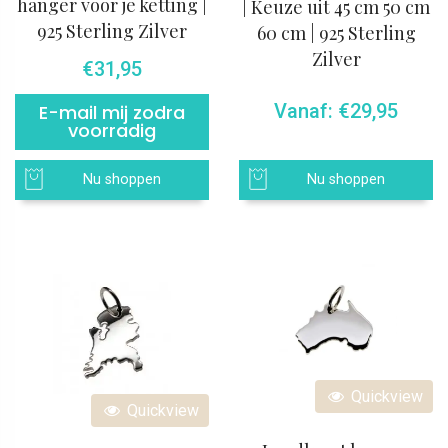
hanger voor je ketting |
| Keuze uit 45 cm 50 cm
925 Sterling Zilver
60 cm | 925 Sterling
Zilver
€
31,95
Vanaf:
€
29,95
E-mail mij zodra
voorradig
Nu shoppen
Nu shoppen
Quickview
Quickview