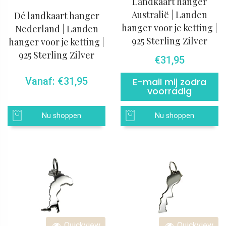
Landkaart hanger
Australië | Landen
Dé landkaart hanger
hanger voor je ketting |
Nederland | Landen
925 Sterling Zilver
hanger voor je ketting |
925 Sterling Zilver
€
31,95
Vanaf:
€
31,95
E-mail mij zodra
voorradig
Nu shoppen
Nu shoppen
Quickview
Quickview