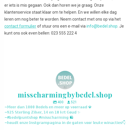
er iets is mis gegaan. Ook dan horen we je graag. Onze
klantenservice staat klaar om te helpen. En we willen elke dag
leren om nog beter te worden. Neem contact met ons op via het
contact formulier
of stuur ons een e-mail via
info@bedel.shop
. Je
kunt ons ook even bellen: 023 555 222 4
misscharmingbybedel.shop
400
521
~𝕄𝕖𝕖𝕣 𝕕𝕒𝕟 𝟙𝟘𝟘𝟘 𝔹𝕖𝕕𝕖𝕝𝕤 𝕖𝕟 𝕞𝕖𝕖𝕣 𝕠𝕡 𝕧𝕠𝕠𝕣𝕣𝕒𝕒𝕕 💎
~𝟡𝟚𝟝 𝕊𝕥𝕖𝕣𝕝𝕚𝕟𝕘 ℤ𝕚𝕝𝕧𝕖𝕣, 𝟙𝟜 𝕖𝕟 𝟙𝟠 𝕜𝕣𝕥 𝔾𝕠𝕦𝕕 ✨
~#𝕓𝕖𝕕𝕖𝕝𝕡𝕦𝕟𝕥𝕤𝕙𝕠𝕡 #𝕞𝕚𝕤𝕤𝕔𝕙𝕒𝕣𝕞𝕚𝕟𝕘 🛍️
~𝕙𝕠𝕦𝕕𝕥 𝕠𝕟𝕫𝕖 𝕀𝕟𝕤𝕥𝕘𝕣𝕒𝕞𝕡𝕒𝕘𝕚𝕟𝕒 𝕚𝕟 𝕕𝕖 𝕘𝕒𝕥𝕖𝕟 𝕧𝕠𝕠𝕣 𝕝𝕖𝕦𝕜𝕖 𝕨𝕚𝕟𝕒𝕔𝕥𝕚𝕖𝕤!👇