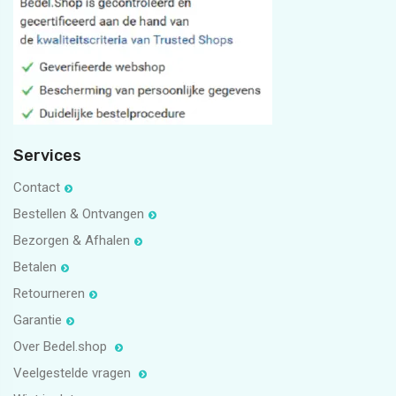
#bedelpuntshop
11
1
5
1
Services
Contact
Bestellen & Ontvangen
Bezorgen & Afhalen
Betalen
Retourneren
Garantie
Over Bedel.shop
Veelgestelde vragen