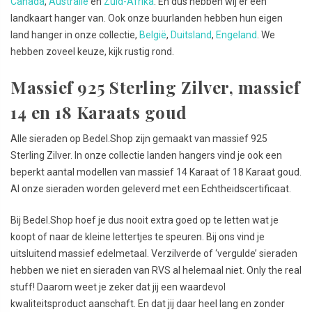
Canada
,
Australië
en
Zuid-Afrika
. En dus hebben wij er een
landkaart hanger van. Ook onze buurlanden hebben hun eigen
land hanger in onze collectie,
België
,
Duitsland
,
Engeland
. We
hebben zoveel keuze, kijk rustig rond.
Massief 925 Sterling Zilver, massief
14 en 18 Karaats goud
Alle sieraden op Bedel.Shop zijn gemaakt van massief 925
Sterling Zilver. In onze collectie landen hangers vind je ook een
beperkt aantal modellen van massief 14 Karaat of 18 Karaat goud.
Al onze sieraden worden geleverd met een Echtheidscertificaat.
Bij Bedel.Shop hoef je dus nooit extra goed op te letten wat je
koopt of naar de kleine lettertjes te speuren. Bij ons vind je
uitsluitend massief edelmetaal. Verzilverde of ‘vergulde’ sieraden
hebben we niet en sieraden van RVS al helemaal niet. Only the real
stuff! Daarom weet je zeker dat jij een waardevol
kwaliteitsproduct aanschaft. En dat jij daar heel lang en zonder