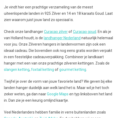
Je vindt hier een prachtige verzameling van de meest
uiteenlopende landen in 925 Zilver en 14 en 18 karaats Goud. Laat
zien waarom juist jouw land zo speciaal is.
Check onze landhanger
Curaçao zilver
of
Curaçao goud
. En als je
van Holland houdt, is de
landhanger Nederland
natuurlijk helemaal
voor jou. Onze Zilveren hangers in landenvormen zijn ook een
ideaal cadeau. Die bovendien ook nog eens gratis worden verpakt
in een feestelijke cadeauverpakking. Combineer je landkaart
hanger met een van onze prachtige zilveren kettingen. Zoals de
slangen ketting
,
foxtail ketting
of
gourmet ketting
.
Twijfel je over de vorm van jouw favoriete land? We geven bij elke
landen hanger duidelijk aan welk land het is. Maar wil je het toch
zeker weten, ga dan naar
Google Maps
en typ linksboven het land
in. Dan zie je een keurig omlijnd kaartje.
Veel Nederlanders hebben familie in verre buitenlanden zoals