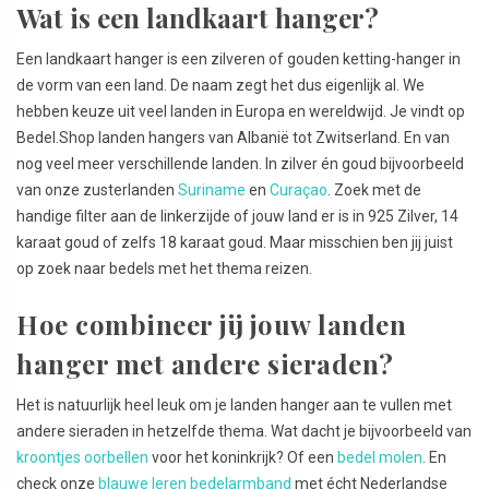
Wat is een landkaart hanger?
Een landkaart hanger is een zilveren of gouden ketting-hanger in
de vorm van een land. De naam zegt het dus eigenlijk al. We
hebben keuze uit veel landen in Europa en wereldwijd. Je vindt op
Bedel.Shop landen hangers van Albanië tot Zwitserland. En van
nog veel meer verschillende landen. In zilver én goud bijvoorbeeld
van onze zusterlanden
Suriname
en
Curaçao
. Zoek met de
handige filter aan de linkerzijde of jouw land er is in 925 Zilver, 14
karaat goud of zelfs 18 karaat goud. Maar misschien ben jij juist
op zoek naar bedels met het thema reizen.
Hoe combineer jij jouw landen
hanger met andere sieraden?
Het is natuurlijk heel leuk om je landen hanger aan te vullen met
andere sieraden in hetzelfde thema. Wat dacht je bijvoorbeeld van
kroontjes oorbellen
voor het koninkrijk? Of een
bedel molen
. En
check onze
blauwe leren bedelarmband
met écht Nederlandse