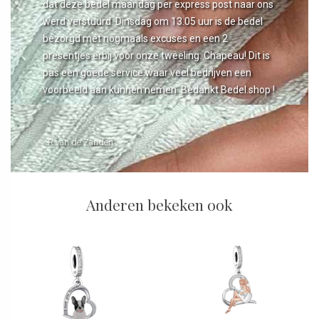
dat deze bedel maandag per express post naar ons
werd verstuurd. Dinsdag om 13.05 uur is de bedel
bezorgd met nogmaals excuses en een 2
presentjes erbij voor onze tweeling. Chapeau! Dit is
pas een goede service waar veel bedrijven een
voorbeeld aan kunnen nemen. Bedankt Bedel.shop !
- R van de Zanden
Anderen bekeken ook