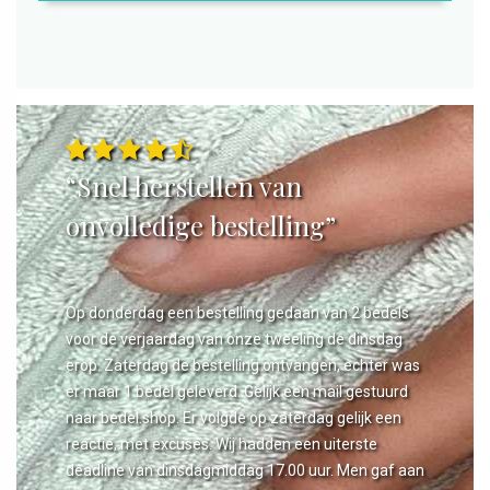
“Snel herstellen van
onvolledige bestelling”
Op donderdag een bestelling gedaan van 2 bedels
voor de verjaardag van onze tweeling de dinsdag
erop. Zaterdag de bestelling ontvangen, echter was
er maar 1 bedel geleverd. Gelijk een mail gestuurd
naar bedel.shop. Er volgde op zaterdag gelijk een
reactie, met excuses. Wij hadden een uiterste
deadline van dinsdagmiddag 17.00 uur. Men gaf aan