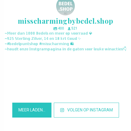
misscharmingbybedel.shop
400
521
~𝕄𝕖𝕖𝕣 𝕕𝕒𝕟 𝟙𝟘𝟘𝟘 𝔹𝕖𝕕𝕖𝕝𝕤 𝕖𝕟 𝕞𝕖𝕖𝕣 𝕠𝕡 𝕧𝕠𝕠𝕣𝕣𝕒𝕒𝕕 💎
~𝟡𝟚𝟝 𝕊𝕥𝕖𝕣𝕝𝕚𝕟𝕘 ℤ𝕚𝕝𝕧𝕖𝕣, 𝟙𝟜 𝕖𝕟 𝟙𝟠 𝕜𝕣𝕥 𝔾𝕠𝕦𝕕 ✨
~#𝕓𝕖𝕕𝕖𝕝𝕡𝕦𝕟𝕥𝕤𝕙𝕠𝕡 #𝕞𝕚𝕤𝕤𝕔𝕙𝕒𝕣𝕞𝕚𝕟𝕘 🛍️
~𝕙𝕠𝕦𝕕𝕥 𝕠𝕟𝕫𝕖 𝕀𝕟𝕤𝕥𝕘𝕣𝕒𝕞𝕡𝕒𝕘𝕚𝕟𝕒 𝕚𝕟 𝕕𝕖 𝕘𝕒𝕥𝕖𝕟 𝕧𝕠𝕠𝕣 𝕝𝕖𝕦𝕜𝕖 𝕨𝕚𝕟𝕒𝕔𝕥𝕚𝕖𝕤!👇
misscharmingbybedel.shop
misscharmingbybedel.shop
misscharmingbybedel.shop
misscharmingbybedel.shop
misscharmingbybedel.shop
misscharmingbybedel.shop
misscharmingbybedel.shop
misscharmingbybedel.shop
misscharmingbybedel.shop
misscharmingbybedel.shop
misscharmingbybedel.shop
misscharmingbybedel.shop
MEER LADEN…
VOLGEN OP INSTAGRAM