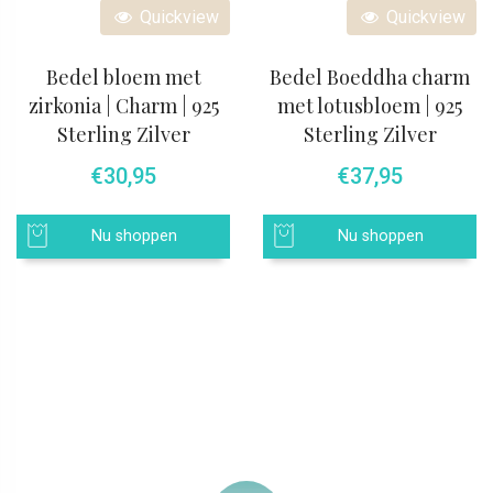
Quickview
Quickview
Bedel bloem met
Bedel Boeddha charm
zirkonia | Charm | 925
met lotusbloem | 925
Sterling Zilver
Sterling Zilver
€
30,95
€
37,95
Nu shoppen
Nu shoppen