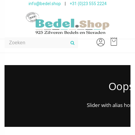
info@bedel.shop
|
+31 (0)23 555 2224
Oops.
Slider with alias ho