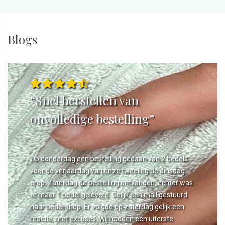
Blogs
“Snel herstellen van
onvolledige bestelling”
Op donderdag een bestelling gedaan van 2 bedels
voor de verjaardag van onze tweeling de dinsdag
erop. Zaterdag de bestelling ontvangen, echter was
er maar 1 bedel geleverd. Gelijk een mail gestuurd
naar bedel.shop. Er volgde op zaterdag gelijk een
reactie, met excuses. Wij hadden een uiterste