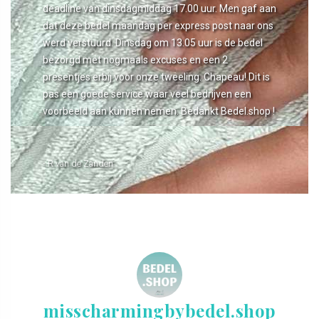
deadline van dinsdagmiddag 17.00 uur. Men gaf aan
dat deze bedel maandag per express post naar ons
werd verstuurd. Dinsdag om 13.05 uur is de bedel
bezorgd met nogmaals excuses en een 2
presentjes erbij voor onze tweeling. Chapeau! Dit is
pas een goede service waar veel bedrijven een
voorbeeld aan kunnen nemen. Bedankt Bedel.shop !
- R van de Zanden
misscharmingbybedel.shop