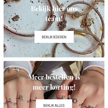
Bekijk hier ons
team!
BEKIJK IEDEREN
Meer bestellen is
meer korting!
BEKIJK ALLES