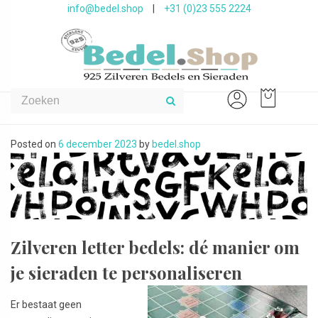
info@bedel.shop
|
+31 (0)23 555 2224
Posted on
6 december 2023
by
bedel.shop
Zilveren letter bedels: dé manier om
je sieraden te personaliseren
Er bestaat geen