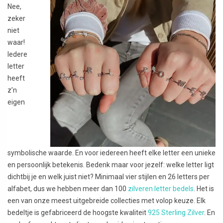
Nee,
zeker
niet
waar!
Iedere
letter
heeft
z’n
eigen
symbolische waarde. En voor iedereen heeft elke letter een unieke
en persoonlijk betekenis. Bedenk maar voor jezelf: welke letter ligt
dichtbij je en welk juist niet? Minimaal vier stijlen en 26 letters per
alfabet, dus we hebben meer dan 100
zilveren letter bedels
. Het is
een van onze meest uitgebreide collecties met volop keuze. Elk
bedeltje is gefabriceerd de hoogste kwaliteit
925 Sterling Zilver
. En