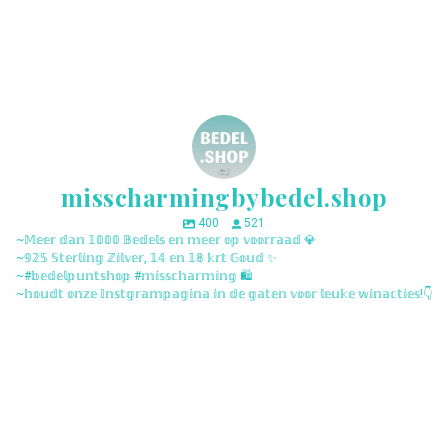
misscharmingbybedel.shop
400
521
~𝕄𝕖𝕖𝕣 𝕕𝕒𝕟 𝟙𝟘𝟘𝟘 𝔹𝕖𝕕𝕖𝕝𝕤 𝕖𝕟 𝕞𝕖𝕖𝕣 𝕠𝕡 𝕧𝕠𝕠𝕣𝕣𝕒𝕒𝕕 💎
~𝟡𝟚𝟝 𝕊𝕥𝕖𝕣𝕝𝕚𝕟𝕘 ℤ𝕚𝕝𝕧𝕖𝕣, 𝟙𝟜 𝕖𝕟 𝟙𝟠 𝕜𝕣𝕥 𝔾𝕠𝕦𝕕 ✨
~#𝕓𝕖𝕕𝕖𝕝𝕡𝕦𝕟𝕥𝕤𝕙𝕠𝕡 #𝕞𝕚𝕤𝕤𝕔𝕙𝕒𝕣𝕞𝕚𝕟𝕘 🛍️
~𝕙𝕠𝕦𝕕𝕥 𝕠𝕟𝕫𝕖 𝕀𝕟𝕤𝕥𝕘𝕣𝕒𝕞𝕡𝕒𝕘𝕚𝕟𝕒 𝕚𝕟 𝕕𝕖 𝕘𝕒𝕥𝕖𝕟 𝕧𝕠𝕠𝕣 𝕝𝕖𝕦𝕜𝕖 𝕨𝕚𝕟𝕒𝕔𝕥𝕚𝕖𝕤!👇
misscharmingbybedel.shop
misscharmingbybedel.shop
misscharmingbybedel.shop
misscharmingbybedel.shop
misscharmingbybedel.shop
misscharmingbybedel.shop
misscharmingbybedel.shop
misscharmingbybedel.shop
misscharmingbybedel.shop
misscharmingbybedel.shop
misscharmingbybedel.shop