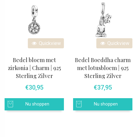
Quickview
Quickview
Bedel bloem met
Bedel Boeddha charm
zirkonia | Charm | 925
met lotusbloem | 925
Sterling Zilver
Sterling Zilver
€
30,95
€
37,95
Nu shoppen
Nu shoppen