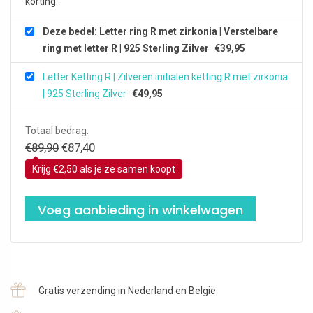
korting.
Zilver
aantal
Deze bedel: Letter ring R met zirkonia | Verstelbare
ring met letter R | 925 Sterling Zilver
€
39,95
Letter Ketting R | Zilveren initialen ketting R met zirkonia
| 925 Sterling Zilver
€
49,95
Totaal bedrag:
Oorspronkelijke
Huidige
€
89,90
€
87,40
prijs
prijs
Krijg €2,50 als je ze samen koopt
was:
is:
€89,90.
€87,40.
Voeg aanbieding in winkelwagen
Gratis verzending in Nederland en België