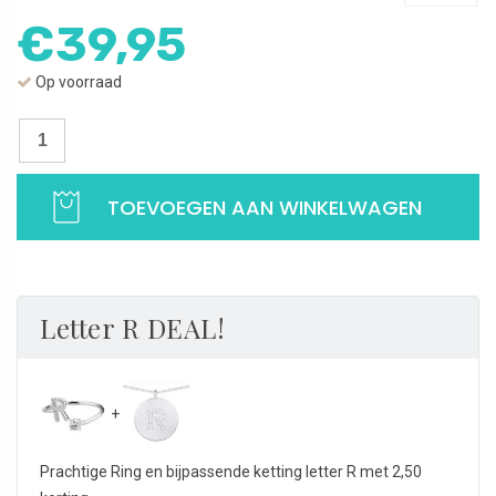
€
39,95
Op voorraad
Letter
ring
R
TOEVOEGEN AAN WINKELWAGEN
met
zirkonia
|
Verstelbare
ring
Letter R DEAL!
met
letter
R
|
925
Prachtige Ring en bijpassende ketting letter R met 2,50
Sterling