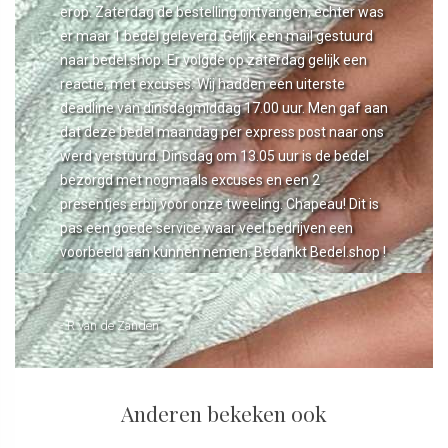
erop. Zaterdag de bestelling ontvangen, echter was
er maar 1 bedel geleverd. Gelijk een mail gestuurd
naar bedel.shop. Er volgde op zaterdag gelijk een
reactie, met excuses. Wij hadden een uiterste
deadline van dinsdagmiddag 17.00 uur. Men gaf aan
dat deze bedel maandag per express post naar ons
werd verstuurd. Dinsdag om 13.05 uur is de bedel
bezorgd met nogmaals excuses en een 2
presentjes erbij voor onze tweeling. Chapeau! Dit is
pas een goede service waar veel bedrijven een
voorbeeld aan kunnen nemen. Bedankt Bedel.shop !
- R van de Zanden
Anderen bekeken ook