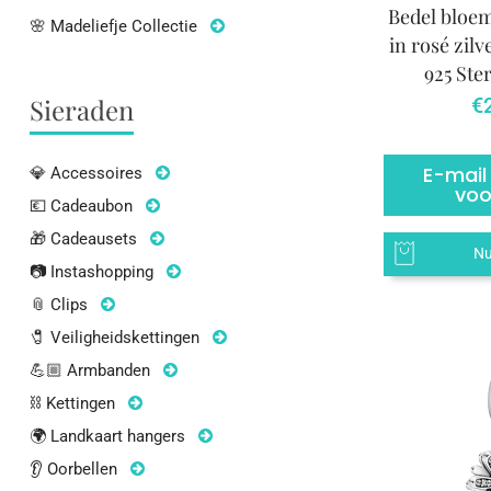
Bedel bloem
🌸 Madeliefje Collectie
in rosé zilv
925 Ster
€
Sieraden
E-mail
💎 Accessoires
voo
💶 Cadeaubon
🎁 Cadeausets
Nu
📷 Instashopping
📎 Clips
🧷 Veiligheidskettingen
💪🏼 Armbanden
⛓ Kettingen
🌍 Landkaart hangers
👂 Oorbellen