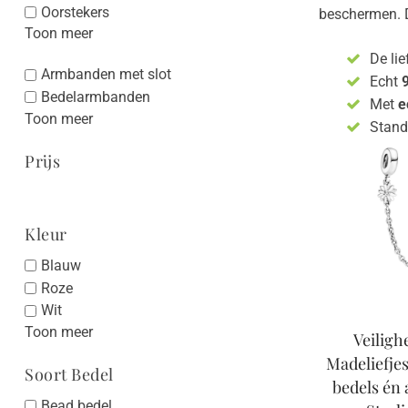
Oorstekers
beschermen. Da
Toon meer
De lie
Armbanden met slot
Echt
9
Bedelarmbanden
Met
e
Toon meer
Stan
Prijs
Kleur
Blauw
Roze
Wit
Toon meer
Veiligh
Madeliefjes
Soort Bedel
bedels én 
Bead bedel