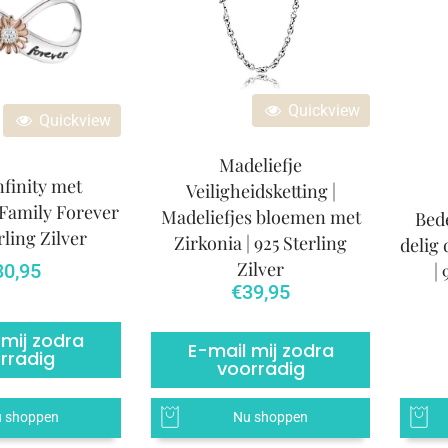
Quickview
Quickview
Madeliefje
nfinity met
Veiligheidsketting |
 Family Forever
Madeliefjes bloemen met
Bede
erling Zilver
Zirkonia | 925 Sterling
delig
Zilver
|
30,95
€
39,95
 mij zodra
E-mail mij zodra
rradig
voorradig
 shoppen
Nu shoppen