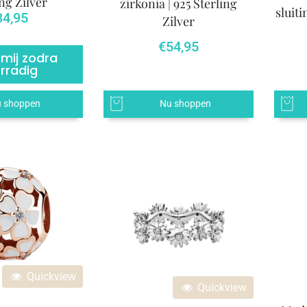
ng Zilver
zirkonia | 925 Sterling
sluiti
34,95
Zilver
€
54,95
 mij zodra
rradig
 shoppen
Nu shoppen
Quickview
Quickview