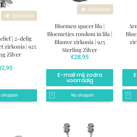
Quickview
Quickview
Bloemen spacer lila |
Arm
Bloemetjes rondom in lila |
Blo
lief | 2-delig
Blauwe zirkonia | 925
zir
 zirkonia | 925
Sterling Zilver
ng Zilver
€
28,95
32,95
E-mail mij zodra
E
voorradig
 shoppen
Nu shoppen