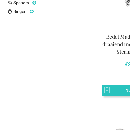
🪐 Spacers
💍 Ringen
Bedel Made
draaiend met
Sterli
€
Nu