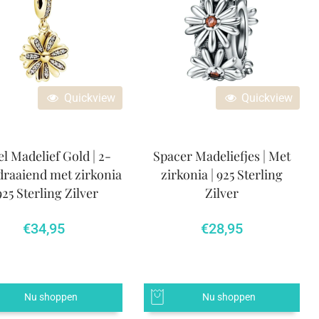
Quickview
Quickview
l Madelief Gold | 2-
Spacer Madeliefjes | Met
 draaiend met zirkonia
zirkonia | 925 Sterling
 925 Sterling Zilver
Zilver
€
34,95
€
28,95
Nu shoppen
Nu shoppen