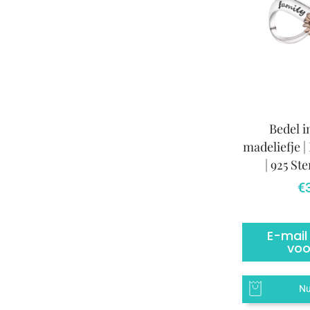
Bedel i
madeliefje |
| 925 St
€
E-mail
voo
Nu