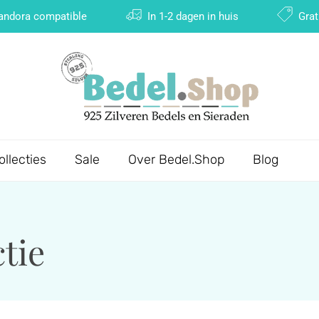
Pandora compatible
In 1-2 dagen in huis
Grat
ollecties
Sale
Over Bedel.Shop
Blog
tie