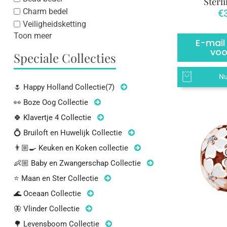
Sterli
Charm bedel
€
Veiligheidsketting
Toon meer
E-mail
voo
Speciale Collecties
Nu
🌷 Happy Holland Collectie
(7)
👀 Boze Oog Collectie
🍀 Klavertje 4 Collectie
💍 Bruiloft en Huwelijk Collectie
👨🏼‍🍳 Keuken en Koken collectie
👶🏼 Baby en Zwangerschap Collectie
⭐ Maan en Ster Collectie
🌊 Oceaan Collectie
🦋 Vlinder Collectie
🌳 Levensboom Collectie