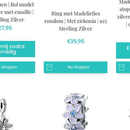
Madel
en | Bol model
stop
er met emaille |
Ring met Madeliefjes
zilve
ling Zilver
rondom | Met zirkonia | 925
|
27,95
Sterling Zilver
€
39,95
 mij zodra
E
rradig
 shoppen
Nu shoppen