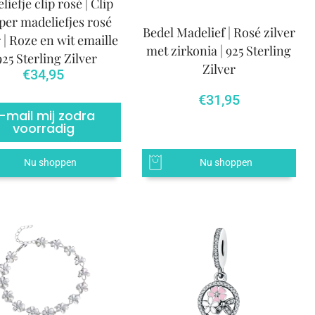
iefje clip rosé | Clip
per madeliefjes rosé
Bedel Madelief | Rosé zilver
r | Roze en wit emaille
met zirkonia | 925 Sterling
 925 Sterling Zilver
Zilver
€
34,95
€
31,95
-mail mij zodra
voorradig
Nu shoppen
Nu shoppen