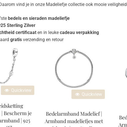
arom vind je in onze Madeliefje collectie ook mooie veiligheidsk
fste
bedels en sieraden madeliefje
25 Sterling Zilver
chtheid certificaat
en in leuke
cadeau verpakking
daard
gratis
verzending en retour
Quickview
Quickview
eidsketting
 | Bescherm je
Bedelarmband Madelief |
Bed
armband | 925
Armband madeliefjes met
Arm