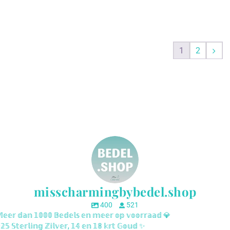
1
2
misscharmingbybedel.shop
400
521
𝕖𝕖𝕣 𝕕𝕒𝕟 𝟙𝟘𝟘𝟘 𝔹𝕖𝕕𝕖𝕝𝕤 𝕖𝕟 𝕞𝕖𝕖𝕣 𝕠𝕡 𝕧𝕠𝕠𝕣𝕣𝕒𝕒𝕕 💎
𝟝 𝕊𝕥𝕖𝕣𝕝𝕚𝕟𝕘 ℤ𝕚𝕝𝕧𝕖𝕣, 𝟙𝟜 𝕖𝕟 𝟙𝟠 𝕜𝕣𝕥 𝔾𝕠𝕦𝕕 ✨