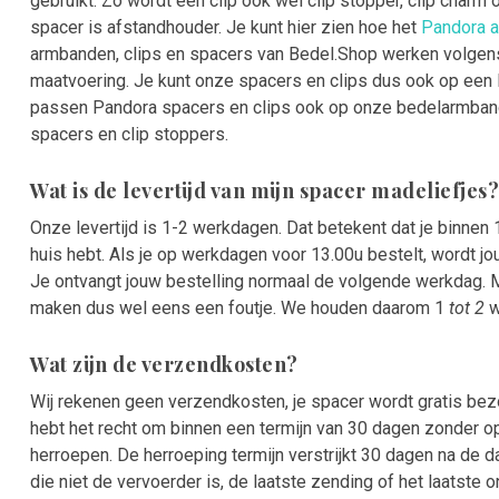
gebruikt. Zo wordt een clip ook wel clip stopper, clip char
spacer is afstandhouder. Je kunt hier zien hoe het
Pandora 
armbanden, clips en spacers van Bedel.Shop werken volge
maatvoering. Je kunt onze spacers en clips dus ook op ee
passen Pandora spacers en clips ook op onze bedelarmband
spacers en clip stoppers.
Wat is de levertijd van mijn spacer madeliefjes?
Onze levertijd is 1-2 werkdagen. Dat betekent dat je binnen
huis hebt. Als je op werkdagen voor 13.00u bestelt, wordt j
Je ontvangt jouw bestelling normaal de volgende werkdag. 
maken dus wel eens een foutje. We houden daarom 1
tot 2
w
Wat zijn de verzendkosten?
Wij rekenen geen verzendkosten, je spacer wordt gratis bezo
hebt het recht om binnen een termijn van 30 dagen zonder 
herroepen. De herroeping termijn verstrijkt 30 dagen na de
die niet de vervoerder is, de laatste zending of het laatste on