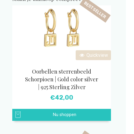
BESTSELLER
Quickview
Oorbellen sterrenbeeld
Schorpioen | Gold color silver
| 925 Sterling Zilver
€
42,00
Nu shoppen