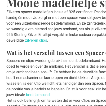
Mooie madeliefje s
Zilveren spacer madeliefjes inclusief 925 certificaat. Pando
handig én mooi. Je zorgt er met een spacer voor dat jouw bed
voor een uitgebalanceerde bedelarmband. En ze zijn tegelijk
volwaardig extra sieraad aan jouw armband, net als je zilve
925 Sterling Zilver. En altijd verpakt in leuke cadeau verp
geweldige
zilveren clips
.
Wat is het verschil tussen een Spacer
Spacers en clips worden gebruikt aan een bedelarmband. Het
goed te verdelen over de armband. Het verschil is dat je een
om je armband heen
schuift
. Ze hebben beide dezelfde funct
heeft een scharnier en kun je open en dicht klikken. Als je 
wisselen, is een Clip wellicht iets handiger dan een Spacer
de positie van je bedels te bepalen. En stuk voor stuk zijn 
jouw ideale
bedelarmband
.
Het is ook belangrijk om te weten dat er voor Clips en Spa