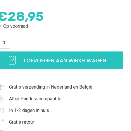
€
28,95
Op voorraad
pacer
adeliefjes
TOEVOEGEN AAN WINKELWAGEN
et
irkonia
25
Gratis verzending in Nederland en België
terling
ilver
Altijd Pandora compatible
antal
In 1-2 dagen in huis
Gratis retour