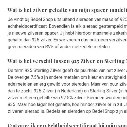
Wat is het zilver gehalte van mijn spacer madel
Je vindt bij Bedel.Shop uitsluitend sieraden van massief 925
echtheidscertificaat. Bovendien is elk sieraad gestempeld m
je nieuwe zilveren spacer. Jij hebt hierdoor maximale zeker
gehalte dan 925 zilver. En we voeren dus ook geen verzilver
geen sieraden van RVS of ander niet-edele metalen.
Wat is het verschil tussen 925 Zilver en Sterling
De term 925 Sterling Zilver geeft de puurheid van het zilver a
De overige 7.5% zijn andere metalen om kleur en stevigheid 
edelmetalen en erg gewild voor sieraden. Maar van puur zilv
dan te zacht. 925 Zilver (in Nederland) en Sterling Silver (in
zilver met een gehalte van 92.5% zilver. Sieraden worden o
835. Maar hoe lager het gehalte, hoe minder zilver er in zit.
zilveren sieraad is. Bedels en sieraden op Bedel.Shop zijn al
Ontvang ik een Echtheidscertificaat bij mijn sp