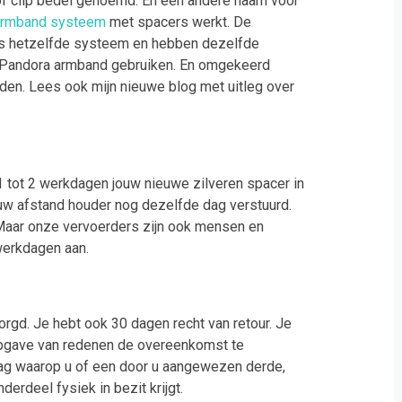
m of clip bedel genoemd. En een andere naam voor
armband systeem
met spacers werkt. De
ns hetzelfde systeem en hebben dezelfde
n Pandora armband gebruiken. En omgekeerd
en. Lees ook mijn nieuwe blog met uitleg over
 1 tot 2 werkdagen jouw nieuwe zilveren spacer in
ouw afstand houder nog dezelfde dag verstuurd.
Maar onze vervoerders zijn ook mensen en
erkdagen aan.
rgd. Je hebt ook 30 dagen recht van retour. Je
opgave van redenen de overeenkomst te
 dag waarop u of een door u aangewezen derde,
derdeel fysiek in bezit krijgt.