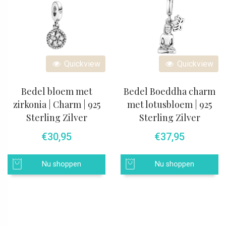
Quickview
Quickview
Bedel bloem met
Bedel Boeddha charm
zirkonia | Charm | 925
met lotusbloem | 925
Sterling Zilver
Sterling Zilver
€
30,95
€
37,95
Nu shoppen
Nu shoppen