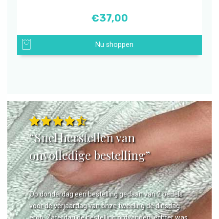
€
37,00
Nu shoppen
“Snel herstellen van
onvolledige bestelling”
Op donderdag een bestelling gedaan van 2 bedels
voor de verjaardag van onze tweeling de dinsdag
erop. Zaterdag de bestelling ontvangen, echter was