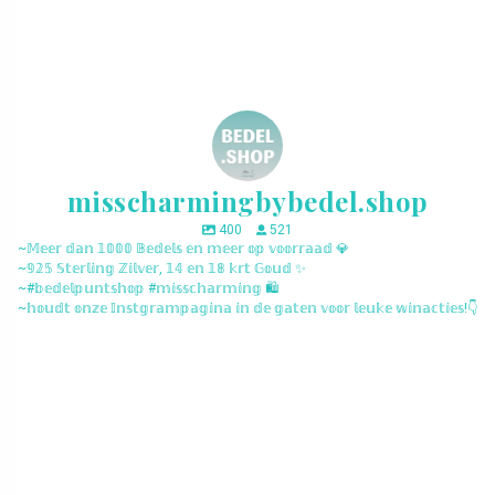
misscharmingbybedel.shop
400
521
~𝕄𝕖𝕖𝕣 𝕕𝕒𝕟 𝟙𝟘𝟘𝟘 𝔹𝕖𝕕𝕖𝕝𝕤 𝕖𝕟 𝕞𝕖𝕖𝕣 𝕠𝕡 𝕧𝕠𝕠𝕣𝕣𝕒𝕒𝕕 💎
~𝟡𝟚𝟝 𝕊𝕥𝕖𝕣𝕝𝕚𝕟𝕘 ℤ𝕚𝕝𝕧𝕖𝕣, 𝟙𝟜 𝕖𝕟 𝟙𝟠 𝕜𝕣𝕥 𝔾𝕠𝕦𝕕 ✨
~#𝕓𝕖𝕕𝕖𝕝𝕡𝕦𝕟𝕥𝕤𝕙𝕠𝕡 #𝕞𝕚𝕤𝕤𝕔𝕙𝕒𝕣𝕞𝕚𝕟𝕘 🛍️
~𝕙𝕠𝕦𝕕𝕥 𝕠𝕟𝕫𝕖 𝕀𝕟𝕤𝕥𝕘𝕣𝕒𝕞𝕡𝕒𝕘𝕚𝕟𝕒 𝕚𝕟 𝕕𝕖 𝕘𝕒𝕥𝕖𝕟 𝕧𝕠𝕠𝕣 𝕝𝕖𝕦𝕜𝕖 𝕨𝕚𝕟𝕒𝕔𝕥𝕚𝕖𝕤!👇
misscharmingbybedel.shop
misscharmingbybedel.shop
misscharmingbybedel.shop
misscharmingbybedel.shop
misscharmingbybedel.shop
misscharmingbybedel.shop
misscharmingbybedel.shop
misscharmingbybedel.shop
misscharmingbybedel.shop
misscharmingbybedel.shop
misscharmingbybedel.shop
misscharmingbybedel.shop