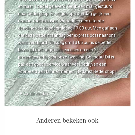
er maar 1 bedel geleverd. Gelijk een mail gestuurd
naar bedel.shop. Er volgde op zaterdag gelijk een
reactie, met excuses. Wij hadden een uiterste
deadline van dinsdagmiddag 17.00 uur. Men gaf aan
dat deze bedel maandag per express post naar ons
werd verstuurd. Dinsdag om 13.05 uur is de bedel
bezorgd met nogmaals excuses en een 2
presentjes erbij voor onze tweeling. Chapeau! Dit is
pas een goede service waar veel bedrijven een
voorbeeld aan kunnen nemen. Bedankt Bedel.shop !
- R van de Zanden
Anderen bekeken ook