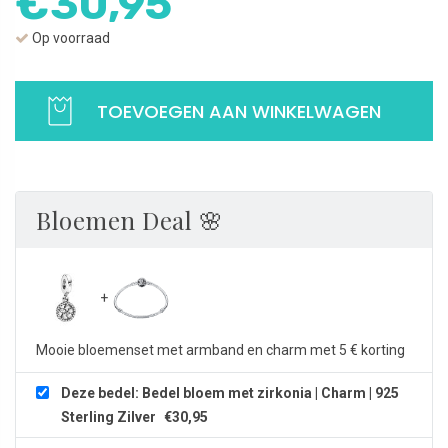
€
30,95
Op voorraad
Bedel
bloem
TOEVOEGEN AAN WINKELWAGEN
met
zirkonia
|
Charm
Bloemen Deal 🌸
|
925
Sterling
Zilver
aantal
Mooie bloemenset met armband en charm met 5 € korting
Deze bedel: Bedel bloem met zirkonia | Charm | 925
Sterling Zilver
€
30,95