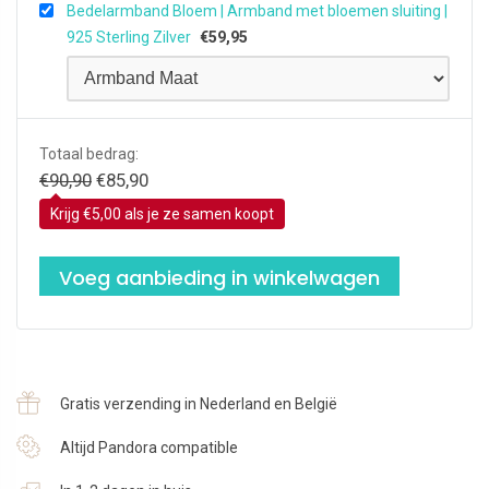
Bedelarmband Bloem | Armband met bloemen sluiting |
925 Sterling Zilver
€
59,95
Totaal bedrag:
Oorspronkelijke
Huidige
€
90,90
€
85,90
prijs
prijs
Krijg €5,00 als je ze samen koopt
was:
is:
€90,90.
€85,90.
Voeg aanbieding in winkelwagen
Gratis verzending in Nederland en België
Altijd Pandora compatible