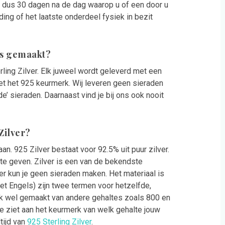
t dus 30 dagen na de dag waarop u of een door u
ing of het laatste onderdeel fysiek in bezit
es gemaakt?
ling Zilver. Elk juweel wordt geleverd met een
et het 925 keurmerk. Wij leveren geen sieraden
e’ sieraden. Daarnaast vind je bij ons ook nooit
 Zilver?
an. 925 Zilver bestaat voor 92.5% uit puur zilver.
te geven. Zilver is een van de bekendste
er kun je geen sieraden maken. Het materiaal is
 het Engels) zijn twee termen voor hetzelfde,
ok wel gemaakt van andere gehaltes zoals 800 en
 Je ziet aan het keurmerk van welk gehalte jouw
tijd van
925 Sterling Zilver
.