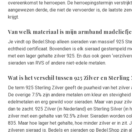
overeenkomst te herroepen. De herroepingstermijn verstrijk
aangewezen derde, die niet de vervoerder is, de laatste zend
krijgt.
Van welk materiaal is mijn armband madeliefj
Je vindt op Bedel.Shop alleen sieraden van massief 925 Ster
echtheid certificaat. Bovendien is elk sieraad gestempeld m
met een lager gehalte zilver 925. En dus ook geen ‘verzilverd
sieraden van RVS of andere niet-edele metalen.
Wat is het verschil tussen 925 Zilver en Sterling
De term 925 Sterling Zilver geeft de puurheid van het zilver a
De overige 7.5% zijn andere metalen om kleur en stevigheid 
edelmetalen en erg gewild voor sieraden. Maar van puur zilv
dan te zacht. 925 Zilver (in Nederland) en Sterling Silver (in
zilver met een gehalte van 92.5% zilver. Sieraden worden o
835. Maar hoe lager het gehalte, hoe minder zilver er in zit.
zilveren sieraad is. Bedels en sieraden op Bedel.Shop zijn al