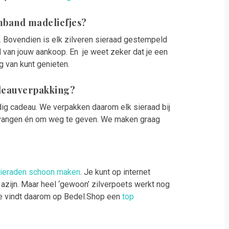
rmband madeliefjes?
at. Bovendien is elk zilveren sieraad gestempeld
d van jouw aankoop. En je weet zeker dat je een
g van kunt genieten.
adeauverpakking?
ig cadeau. We verpakken daarom elk sieraad bij
tvangen én om weg te geven. We maken graag
sieraden schoon maken
. Je kunt op internet
 azijn. Maar heel ‘gewoon’ zilverpoets werkt nog
Je vindt daarom op Bedel.Shop een
top