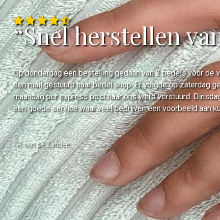
“Snel herstellen va
Op donderdag een bestelling gedaan van 2 bedels voor de ve
een mail gestuurd naar bedel.shop. Er volgde op zaterdag ge
maandag per express post naar ons werd verstuurd. Dinsdag
een goede service waar veel bedrijven een voorbeeld aan k
- R van de Zanden