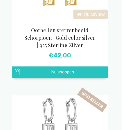
Quickview
Oorbellen sterrenbeeld
Schorpioen | Gold color silver
| 925 Sterling Zilver
€
42,00
Nu shoppen
BESTSELLER