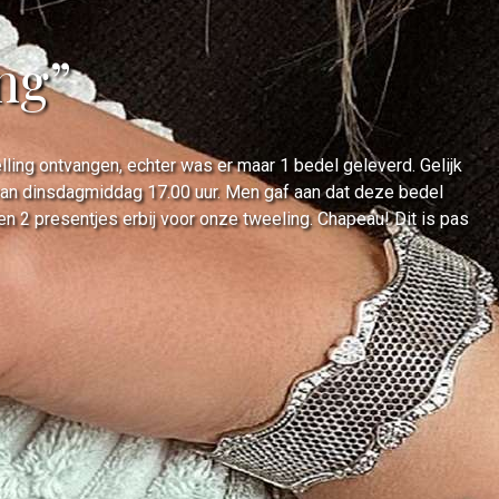
ing”
ing ontvangen, echter was er maar 1 bedel geleverd. Gelijk
 van dinsdagmiddag 17.00 uur. Men gaf aan dat deze bedel
2 presentjes erbij voor onze tweeling. Chapeau! Dit is pas