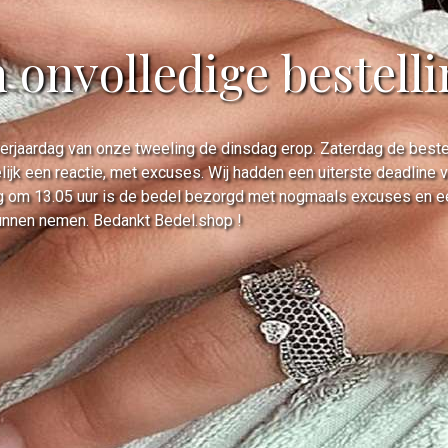
n onvolledige bestell
rjaardag van onze tweeling de dinsdag erop. Zaterdag de bestell
lijk een reactie, met excuses. Wij hadden een uiterste deadline
 om 13.05 uur is de bedel bezorgd met nogmaals excuses en een 
unnen nemen. Bedankt Bedel.shop !