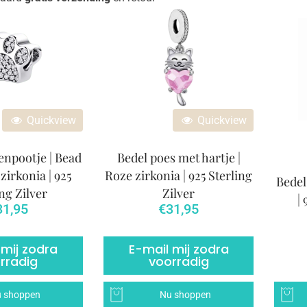
Quickview
Quickview
npootje | Bead
Bedel poes met hartje |
zirkonia | 925
Roze zirkonia | 925 Sterling
Bedel
ng Zilver
Zilver
|
31,95
€
31,95
 mij zodra
E-mail mij zodra
rradig
voorradig
 shoppen
Nu shoppen