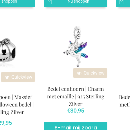
 shoppen
Nu shoppen
Quickview
Quickview
Bedel eenhoorn | Charm
met emaille | 925 Sterling
oen | Massief
Bede
Zilver
lloween bedel |
met 
€
30,95
ling Zilver
29,95
E-mail mij zodra