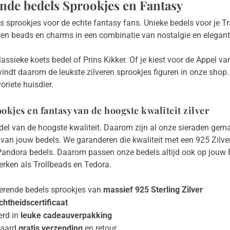
nde bedels Sprookjes en Fantasy
ls sprookjes voor de echte fantasy fans. Unieke bedels voor je 
eren beads en charms in een combinatie van nostalgie en elegan
assieke koets bedel of Prins Kikker. Of je kiest voor de Appel v
 vindt daarom de leukste zilveren sprookjes figuren in onze shop
oriete huisdier.
okjes en fantasy van de hoogste kwaliteit zilver
edel van de hoogste kwaliteit. Daarom zijn al onze sieraden gemaa
van jouw bedels. We garanderen die kwaliteit met een 925 Zilver
Pandora bedels. Daarom passen onze bedels altijd ook op jou
rken als Trollbeads en Tedora.
erende bedels sprookjes van
massief 925 Sterling Zilver
chtheidscertificaat
erd in
leuke cadeauverpakking
daard
gratis verzending
en retour