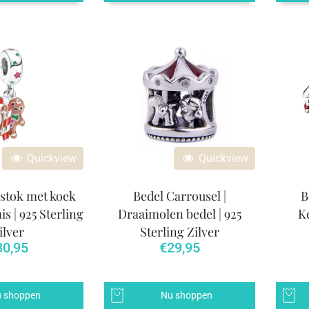
Quickview
Quickview
stok met koek
Bedel Carrousel |
B
s | 925 Sterling
Draaimolen bedel | 925
Ke
ilver
Sterling Zilver
30,95
€
29,95
 shoppen
Nu shoppen