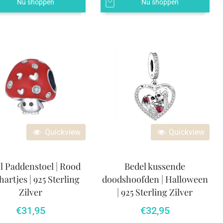
Nu shoppen
Nu shoppen
Quickview
Quickview
l Paddenstoel | Rood
Bedel kussende
hartjes | 925 Sterling
doodshoofden | Halloween
Zilver
| 925 Sterling Zilver
€
31,95
€
32,95