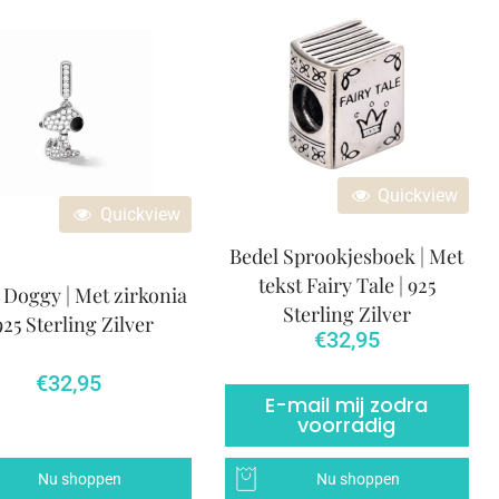
Quickview
Quickview
Bedel Sprookjesboek | Met
tekst Fairy Tale | 925
 Doggy | Met zirkonia
Sterling Zilver
 925 Sterling Zilver
€
32,95
€
32,95
E-mail mij zodra
voorradig
Nu shoppen
Nu shoppen