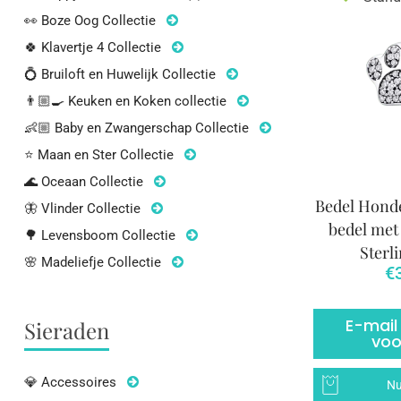
👀 Boze Oog Collectie
🍀 Klavertje 4 Collectie
💍 Bruiloft en Huwelijk Collectie
👨🏼‍🍳 Keuken en Koken collectie
👶🏼 Baby en Zwangerschap Collectie
⭐ Maan en Ster Collectie
🌊 Oceaan Collectie
Bedel Honde
🦋 Vlinder Collectie
bedel met 
🌳 Levensboom Collectie
Sterli
🌸 Madeliefje Collectie
€
E-mail
Sieraden
voo
💎 Accessoires
Nu