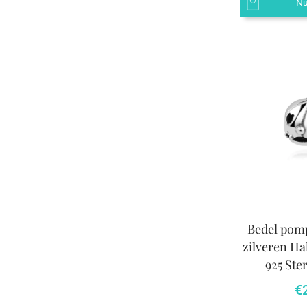
Nu
Bedel pomp
zilveren Ha
925 Ster
€