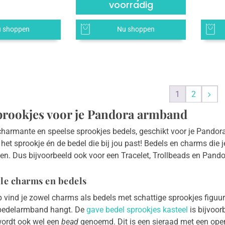
voorradig
 shoppen
Nu shoppen
1
2
prookjes voor je Pandora armband
harmante en speelse sprookjes bedels, geschikt voor je Pando
s het sprookje én de bedel die bij jou past! Bedels en charms die 
n. Dus bijvoorbeeld ook voor een Tracelet, Trollbeads en Pand
lle charms en bedels
p vind je zowel charms als bedels met schattige sprookjes figu
 bedelarmband hangt. De
gave bedel sprookjes kasteel
is bijvoor
ordt ook wel een
bead
genoemd. Dit is een sieraad met een open