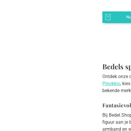
Nu
Bedels s
Ontdek onze c
Pinokkio
, kie
bekende merke
Fantasievo
Bij Bedel.Sho
figuur aan je
armband en w