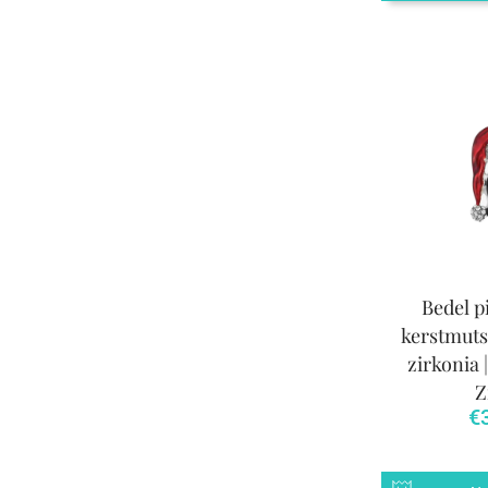
Bedel p
kerstmuts
zirkonia 
Z
€