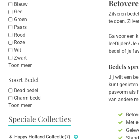
Betovere
Blauw
Geel
Zilveren bede
Groen
te doen. Zilv
Paars
Rood
Ga voor een kl
Roze
leeftijden! Je
Wit
bedel of je fav
Zwart
Toon meer
Bedels spro
Jij wilt een b
Soort Bedel
kunt genieten 
Bead bedel
pasvorm als 
Charm bedel
van andere me
Toon meer
Betov
Speciale Collecties
Met
e
Gelev
🌷 Happy Holland Collectie
(7)
Stan