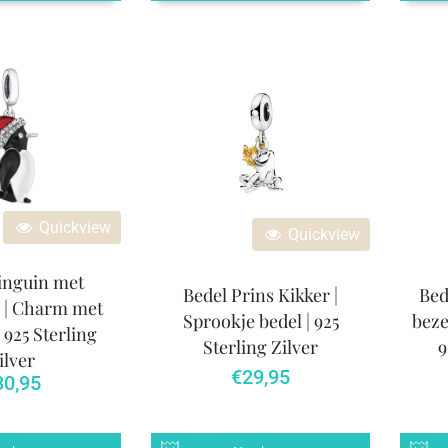
Quickview
Quickview
inguin met
Bedel Prins Kikker |
Bed
 | Charm met
Sprookje bedel | 925
beze
| 925 Sterling
Sterling Zilver
9
ilver
€
29,95
30,95