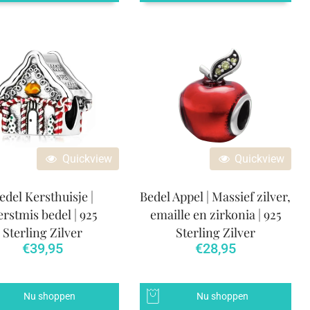
Quickview
Quickview
edel Kersthuisje |
Bedel Appel | Massief zilver,
rstmis bedel | 925
emaille en zirkonia | 925
Sterling Zilver
Sterling Zilver
€
39,95
€
28,95
Nu shoppen
Nu shoppen