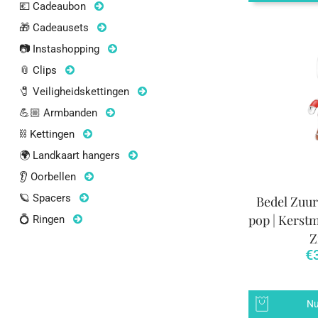
💶 Cadeaubon
🎁 Cadeausets
📷 Instashopping
📎 Clips
🧷 Veiligheidskettingen
💪🏼 Armbanden
⛓ Kettingen
🌍 Landkaart hangers
👂 Oorbellen
🪐 Spacers
Bedel Zuur
pop | Kerstmi
💍 Ringen
Z
€
Nu