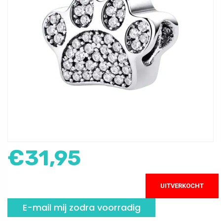
€
31,95
UITVERKOCHT
E-mail mij zodra voorradig