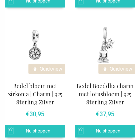
Nu shoppen
Nu shoppen
Quickview
Quickview
Bedel bloem met
Bedel Boeddha charm
zirkonia | Charm | 925
met lotusbloem | 925
Sterling Zilver
Sterling Zilver
€
30,95
€
37,95
Nu shoppen
Nu shoppen