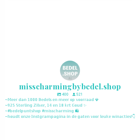
misscharmingbybedel.shop
400
521
~𝕄𝕖𝕖𝕣 𝕕𝕒𝕟 𝟙𝟘𝟘𝟘 𝔹𝕖𝕕𝕖𝕝𝕤 𝕖𝕟 𝕞𝕖𝕖𝕣 𝕠𝕡 𝕧𝕠𝕠𝕣𝕣𝕒𝕒𝕕 💎
~𝟡𝟚𝟝 𝕊𝕥𝕖𝕣𝕝𝕚𝕟𝕘 ℤ𝕚𝕝𝕧𝕖𝕣, 𝟙𝟜 𝕖𝕟 𝟙𝟠 𝕜𝕣𝕥 𝔾𝕠𝕦𝕕 ✨
~#𝕓𝕖𝕕𝕖𝕝𝕡𝕦𝕟𝕥𝕤𝕙𝕠𝕡 #𝕞𝕚𝕤𝕤𝕔𝕙𝕒𝕣𝕞𝕚𝕟𝕘 🛍️
~𝕙𝕠𝕦𝕕𝕥 𝕠𝕟𝕫𝕖 𝕀𝕟𝕤𝕥𝕘𝕣𝕒𝕞𝕡𝕒𝕘𝕚𝕟𝕒 𝕚𝕟 𝕕𝕖 𝕘𝕒𝕥𝕖𝕟 𝕧𝕠𝕠𝕣 𝕝𝕖𝕦𝕜𝕖 𝕨𝕚𝕟𝕒𝕔𝕥𝕚𝕖𝕤!👇
misscharmingbybedel.shop
misscharmingbybedel.shop
misscharmingbybedel.shop