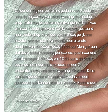
Op donderdag een bestelling gedaan van 2 bedels
voor de verjaardag van onze tweeling de dinsdag
erop. Zaterdag de bestelling ontvangen, echter was
er maar 1 bedel geleverd. Gelijk een mail gestuurd
naar bedel.shop. Er volgde op zaterdag gelijk een
reactie, met excuses. Wij hadden een uiterste
deadline van dinsdagmiddag 17.00 uur. Men gaf aan
dat deze bedel maandag per express post naar ons
werd verstuurd. Dinsdag om 13.05 uur is de bedel
bezorgd met nogmaals excuses en een 2
presentjes erbij voor onze tweeling. Chapeau! Dit is
pas een goede service waar veel bedrijven een
voorbeeld aan kunnen nemen. Bedankt Bedel.shop !
- R van de Zanden