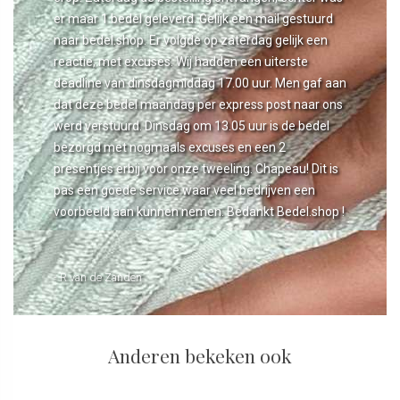
er maar 1 bedel geleverd. Gelijk een mail gestuurd
naar bedel.shop. Er volgde op zaterdag gelijk een
reactie, met excuses. Wij hadden een uiterste
deadline van dinsdagmiddag 17.00 uur. Men gaf aan
dat deze bedel maandag per express post naar ons
werd verstuurd. Dinsdag om 13.05 uur is de bedel
bezorgd met nogmaals excuses en een 2
presentjes erbij voor onze tweeling. Chapeau! Dit is
pas een goede service waar veel bedrijven een
voorbeeld aan kunnen nemen. Bedankt Bedel.shop !
- R van de Zanden
Anderen bekeken ook