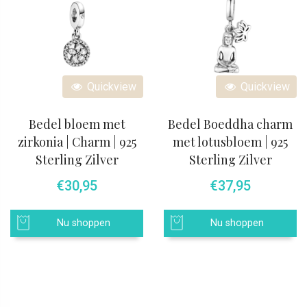
Quickview
Quickview
Bedel bloem met
Bedel Boeddha charm
zirkonia | Charm | 925
met lotusbloem | 925
Sterling Zilver
Sterling Zilver
€
30,95
€
37,95
Nu shoppen
Nu shoppen