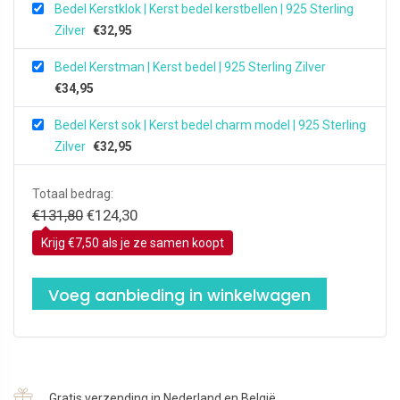
Bedel Kerstklok | Kerst bedel kerstbellen | 925 Sterling
Zilver
€
32,95
Bedel Kerstman | Kerst bedel | 925 Sterling Zilver
€
34,95
Bedel Kerst sok | Kerst bedel charm model | 925 Sterling
Zilver
€
32,95
Totaal bedrag:
Oorspronkelijke
Huidige
€
131,80
€
124,30
prijs
prijs
Krijg €7,50 als je ze samen koopt
was:
is:
€131,80.
€124,30.
Voeg aanbieding in winkelwagen
Gratis verzending in Nederland en België