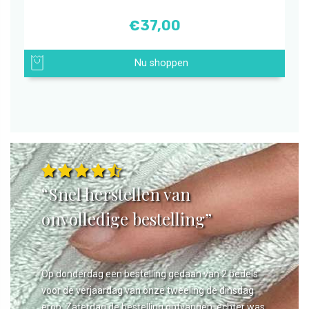
€
37,00
Nu shoppen
“Snel herstellen van
onvolledige bestelling”
Op donderdag een bestelling gedaan van 2 bedels
voor de verjaardag van onze tweeling de dinsdag
erop. Zaterdag de bestelling ontvangen, echter was