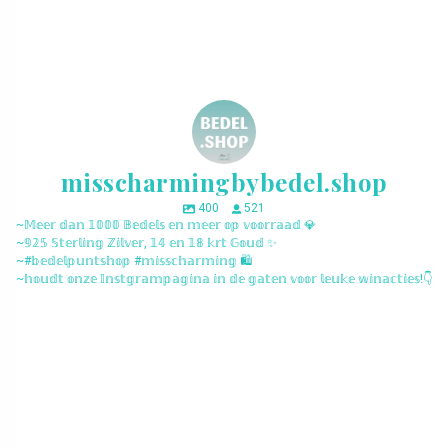
misscharmingbybedel.shop
400
521
~𝕄𝕖𝕖𝕣 𝕕𝕒𝕟 𝟙𝟘𝟘𝟘 𝔹𝕖𝕕𝕖𝕝𝕤 𝕖𝕟 𝕞𝕖𝕖𝕣 𝕠𝕡 𝕧𝕠𝕠𝕣𝕣𝕒𝕒𝕕 💎
~𝟡𝟚𝟝 𝕊𝕥𝕖𝕣𝕝𝕚𝕟𝕘 ℤ𝕚𝕝𝕧𝕖𝕣, 𝟙𝟜 𝕖𝕟 𝟙𝟠 𝕜𝕣𝕥 𝔾𝕠𝕦𝕕 ✨
~#𝕓𝕖𝕕𝕖𝕝𝕡𝕦𝕟𝕥𝕤𝕙𝕠𝕡 #𝕞𝕚𝕤𝕤𝕔𝕙𝕒𝕣𝕞𝕚𝕟𝕘 🛍️
~𝕙𝕠𝕦𝕕𝕥 𝕠𝕟𝕫𝕖 𝕀𝕟𝕤𝕥𝕘𝕣𝕒𝕞𝕡𝕒𝕘𝕚𝕟𝕒 𝕚𝕟 𝕕𝕖 𝕘𝕒𝕥𝕖𝕟 𝕧𝕠𝕠𝕣 𝕝𝕖𝕦𝕜𝕖 𝕨𝕚𝕟𝕒𝕔𝕥𝕚𝕖𝕤!👇
misscharmingbybedel.shop
misscharmingbybedel.shop
misscharmingbybedel.shop
misscharmingbybedel.shop
misscharmingbybedel.shop
misscharmingbybedel.shop
misscharmingbybedel.shop
misscharmingbybedel.shop
misscharmingbybedel.shop
misscharmingbybedel.shop
misscharmingbybedel.shop
misscharmingbybedel.shop