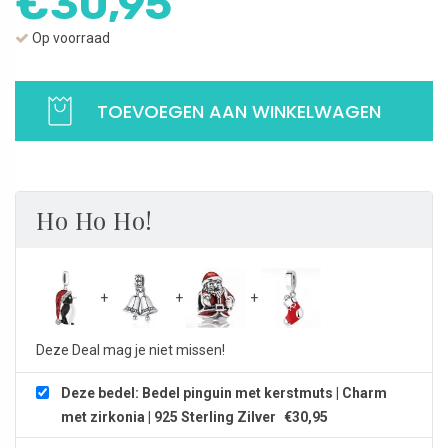
€
30,95
Op voorraad
Bedel
pinguin
TOEVOEGEN AAN WINKELWAGEN
met
kerstmuts
|
Charm
Ho Ho Ho!
met
zirkonia
|
925
Sterling
Zilver
Deze Deal mag je niet missen!
aantal
Deze bedel: Bedel pinguin met kerstmuts | Charm
met zirkonia | 925 Sterling Zilver
€
30,95