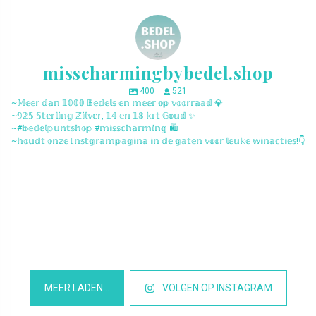
misscharmingbybedel.shop
400
521
~𝕄𝕖𝕖𝕣 𝕕𝕒𝕟 𝟙𝟘𝟘𝟘 𝔹𝕖𝕕𝕖𝕝𝕤 𝕖𝕟 𝕞𝕖𝕖𝕣 𝕠𝕡 𝕧𝕠𝕠𝕣𝕣𝕒𝕒𝕕 💎
~𝟡𝟚𝟝 𝕊𝕥𝕖𝕣𝕝𝕚𝕟𝕘 ℤ𝕚𝕝𝕧𝕖𝕣, 𝟙𝟜 𝕖𝕟 𝟙𝟠 𝕜𝕣𝕥 𝔾𝕠𝕦𝕕 ✨
~#𝕓𝕖𝕕𝕖𝕝𝕡𝕦𝕟𝕥𝕤𝕙𝕠𝕡 #𝕞𝕚𝕤𝕤𝕔𝕙𝕒𝕣𝕞𝕚𝕟𝕘 🛍️
~𝕙𝕠𝕦𝕕𝕥 𝕠𝕟𝕫𝕖 𝕀𝕟𝕤𝕥𝕘𝕣𝕒𝕞𝕡𝕒𝕘𝕚𝕟𝕒 𝕚𝕟 𝕕𝕖 𝕘𝕒𝕥𝕖𝕟 𝕧𝕠𝕠𝕣 𝕝𝕖𝕦𝕜𝕖 𝕨𝕚𝕟𝕒𝕔𝕥𝕚𝕖𝕤!👇
misscharmingbybedel.shop
misscharmingbybedel.shop
misscharmingbybedel.shop
misscharmingbybedel.shop
misscharmingbybedel.shop
misscharmingbybedel.shop
misscharmingbybedel.shop
misscharmingbybedel.shop
misscharmingbybedel.shop
misscharmingbybedel.shop
misscharmingbybedel.shop
misscharmingbybedel.shop
MEER LADEN…
VOLGEN OP INSTAGRAM