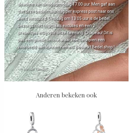
deadline van dinsdagmiddag 17.00 uur. Men gaf aan
dat deze bedel maandag per express post naar ons
werd verstuurd. Dinsdag om 13.05 uur is de bedel
bezorgd met nogmaals excuses en een 2
presentjes erbij voor onze tweeling. Chapeau! Dit is
pas een goede service waar veel bedrijven een
voorbeeld aan kunnen nemen. Bedankt Bedel.shop !
- R van de Zanden
Anderen bekeken ook