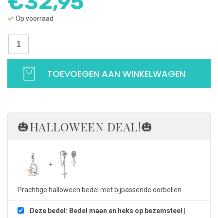
€
32,95
Op voorraad
Bedel
maan
en
TOEVOEGEN AAN WINKELWAGEN
heks
op
bezemsteel
|
Halloween
🎃HALLOWEEN DEAL!🎃
|
925
Sterling
Zilver
aantal
Prachtige halloween bedel met bijpassende oorbellen
Deze bedel: Bedel maan en heks op bezemsteel |