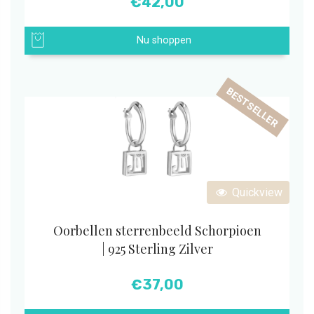
€
42,00
Nu shoppen
BESTSELLER
Quickview
Oorbellen sterrenbeeld Schorpioen
| 925 Sterling Zilver
€
37,00