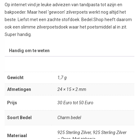
Op internet vind je leuke adviezen van tandpasta tot azijn en
bakpoeder. Maar heel ‘gewoon’ zilverpoets werkt nog altijd het
beste. Liefst met een zachte stofdoek. Bedel.Shop heeft daarom
ook een slimme zilverpoetsdoek waar het poetsmiddel al in zit.
Super handig.
Handig om te weten
Gewicht
1,7 g
Afmetingen
24 × 15 × 2 mm
Prijs
30 Euro tot 50 Euro
Soort Bedel
Charm bedel
925 Sterling Zilver, 925 Sterling Zilver
Materiaal
– Rose, Met zirkonia