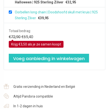
Halloween | 925 Sterling Zilver
€
32,95
Oorbellen long chain | Doodshoofd skull met kruis | 925
Sterling Zilver
€
39,95
Totaal bedrag:
Oorspronkelijke
Huidige
€
72,90
€
69,40
prijs
prijs
Krijg €3,50 als je ze samen koopt
was:
is:
€72,90.
€69,40.
Voeg aanbieding in winkelwagen
Gratis verzending in Nederland en België
Altijd Pandora compatible
In 1-2 dagen in huis