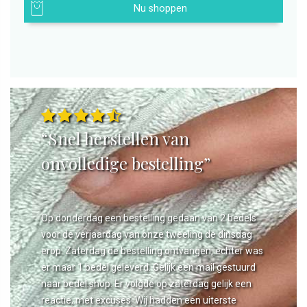
Nu shoppen
“Snel herstellen van
onvolledige bestelling”
Op donderdag een bestelling gedaan van 2 bedels
voor de verjaardag van onze tweeling de dinsdag
erop. Zaterdag de bestelling ontvangen, echter was
er maar 1 bedel geleverd. Gelijk een mail gestuurd
naar bedel.shop. Er volgde op zaterdag gelijk een
reactie, met excuses. Wij hadden een uiterste