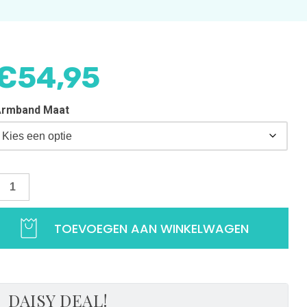
€
54,95
Armband Maat
edelarmband
adelief
TOEVOEGEN AAN WINKELWAGEN
rmband
adeliefjes
et
irkonia
DAISY DEAL!