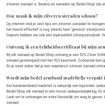
zilveren sieraad is. Bedels en sieraden op Bedel.Shop zijn al
Hoe maak ik mijn zilveren sieraden schoon?
Op internet vind je veel tips om zilveren sieraden te reinig
het meest effectief is nog steeds heel ‘gewoon’ zilverpoet
Daarom hebben we ook een topkwaliteit zilverpoetsdoek. Het 
Ontvang ik een Echtheidscertificaat bij mijn a
Bij elk sieraad op Bedel.Shop ontvang je een 925 Zilver Echth
sieraad gestempeld met het 925 keurmerk. Zodoende ben jij
En je weet zeker dat je een waardevol zilveren sieraad ontva
Wordt mijn bedel armband madeliefje verpakt
Een bedelarmband madelief is natuurlijk een bijzonder cade
Bedel.Shop elk sieraad in een mooie cadeauverpakking. En d
Leuk om te ontvangen en extra feestelijk om weg te geven.
sieraad.