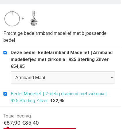
25
terling
ilver
antal
Prachtige bedelarmband madelief met bijpassende
bedel
Deze bedel: Bedelarmband Madelief | Armband
madeliefjes met zirkonia | 925 Sterling Zilver
€
54,95
Bedel Madelief | 2-delig draaiend met zirkonia |
925 Sterling Zilver
€
32,95
Totaal bedrag:
Oorspronkelijke
Huidige
€
87,90
€
85,40