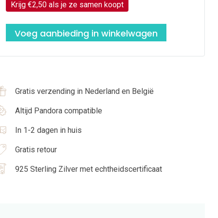
prijs
prijs
Krijg €2,50 als je ze samen koopt
was:
is:
€87,90.
€85,40.
Voeg aanbieding in winkelwagen
Gratis verzending in Nederland en België
Altijd Pandora compatible
In 1-2 dagen in huis
Gratis retour
925 Sterling Zilver met echtheidscertificaat