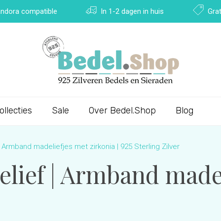
Pandora compatible
In 1-2 dagen in huis
Grat
ollecties
Sale
Over Bedel.Shop
Blog
Armband madeliefjes met zirkonia | 925 Sterling Zilver
ief | Armband madel