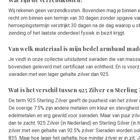
Wat zijn de verzendkosten?
Wij rekenen geen verzendkosten. Bovendien mag je binnen ee
recht om binnen een termijn van 30 dagen zonder opgave v
herroepingstermijn verstrijkt 30 dagen na de dag waarop u 
zending of het laatste onderdeel fysiek in bezit krijgt.
Van welk materiaal is mijn bedel armband mad
Je vindt in onze collectie uitsluitend sieraden die van massi
bovendien geleverd met certificaat van echtheid. En is voor
sieraden met een lager gehalte zilver dan 925.
Wat is het verschil tussen 925 Zilver en Sterling
De term 925 Sterling Zilver geeft de puurheid van het zilver a
De overige 7.5% zijn andere metalen om kleur en stevigheid 
edelmetalen en erg gewild voor sieraden. Maar van puur zilv
dan te zacht. 925 Zilver (in Nederland) en Sterling Silver (in
zilver met een gehalte van 92.5% zilver. Sieraden worden o
835. Maar hoe lager het gehalte, hoe minder zilver er in zit.