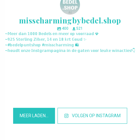
misscharmingbybedel.shop
400
521
~𝕄𝕖𝕖𝕣 𝕕𝕒𝕟 𝟙𝟘𝟘𝟘 𝔹𝕖𝕕𝕖𝕝𝕤 𝕖𝕟 𝕞𝕖𝕖𝕣 𝕠𝕡 𝕧𝕠𝕠𝕣𝕣𝕒𝕒𝕕 💎
~𝟡𝟚𝟝 𝕊𝕥𝕖𝕣𝕝𝕚𝕟𝕘 ℤ𝕚𝕝𝕧𝕖𝕣, 𝟙𝟜 𝕖𝕟 𝟙𝟠 𝕜𝕣𝕥 𝔾𝕠𝕦𝕕 ✨
~#𝕓𝕖𝕕𝕖𝕝𝕡𝕦𝕟𝕥𝕤𝕙𝕠𝕡 #𝕞𝕚𝕤𝕤𝕔𝕙𝕒𝕣𝕞𝕚𝕟𝕘 🛍️
~𝕙𝕠𝕦𝕕𝕥 𝕠𝕟𝕫𝕖 𝕀𝕟𝕤𝕥𝕘𝕣𝕒𝕞𝕡𝕒𝕘𝕚𝕟𝕒 𝕚𝕟 𝕕𝕖 𝕘𝕒𝕥𝕖𝕟 𝕧𝕠𝕠𝕣 𝕝𝕖𝕦𝕜𝕖 𝕨𝕚𝕟𝕒𝕔𝕥𝕚𝕖𝕤!👇
misscharmingbybedel.shop
misscharmingbybedel.shop
misscharmingbybedel.shop
misscharmingbybedel.shop
misscharmingbybedel.shop
misscharmingbybedel.shop
misscharmingbybedel.shop
misscharmingbybedel.shop
misscharmingbybedel.shop
misscharmingbybedel.shop
misscharmingbybedel.shop
misscharmingbybedel.shop
MEER LADEN…
VOLGEN OP INSTAGRAM