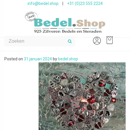
info@bedel.shop
|
+31 (0)23 555 2224
Posted on
31 januari 2024
by
bedel.shop