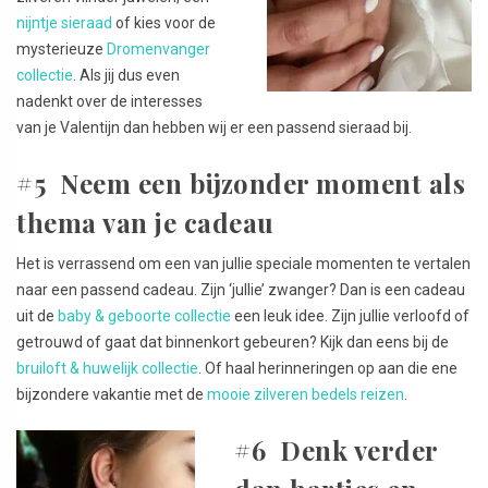
nijntje sieraad
of kies voor de
mysterieuze
Dromenvanger
collectie
. Als jij dus even
nadenkt over de interesses
van je Valentijn dan hebben wij er een passend sieraad bij.
#5 Neem een bijzonder moment als
thema van je cadeau
Het is verrassend om een van jullie speciale momenten te vertalen
naar een passend cadeau. Zijn ‘jullie’ zwanger? Dan is een cadeau
uit de
baby & geboorte collectie
een leuk idee. Zijn jullie verloofd of
getrouwd of gaat dat binnenkort gebeuren? Kijk dan eens bij de
bruiloft & huwelijk collectie
. Of haal herinneringen op aan die ene
bijzondere vakantie met de
mooie zilveren bedels reizen
.
#6 Denk verder