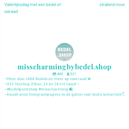
Valentijnsdag met een bedel of
stralend mooi
sieraad
misscharmingbybedel.shop
400
521
~𝕄𝕖𝕖𝕣 𝕕𝕒𝕟 𝟙𝟘𝟘𝟘 𝔹𝕖𝕕𝕖𝕝𝕤 𝕖𝕟 𝕞𝕖𝕖𝕣 𝕠𝕡 𝕧𝕠𝕠𝕣𝕣𝕒𝕒𝕕 💎
~𝟡𝟚𝟝 𝕊𝕥𝕖𝕣𝕝𝕚𝕟𝕘 ℤ𝕚𝕝𝕧𝕖𝕣, 𝟙𝟜 𝕖𝕟 𝟙𝟠 𝕜𝕣𝕥 𝔾𝕠𝕦𝕕 ✨
~#𝕓𝕖𝕕𝕖𝕝𝕡𝕦𝕟𝕥𝕤𝕙𝕠𝕡 #𝕞𝕚𝕤𝕤𝕔𝕙𝕒𝕣𝕞𝕚𝕟𝕘 🛍️
~𝕙𝕠𝕦𝕕𝕥 𝕠𝕟𝕫𝕖 𝕀𝕟𝕤𝕥𝕘𝕣𝕒𝕞𝕡𝕒𝕘𝕚𝕟𝕒 𝕚𝕟 𝕕𝕖 𝕘𝕒𝕥𝕖𝕟 𝕧𝕠𝕠𝕣 𝕝𝕖𝕦𝕜𝕖 𝕨𝕚𝕟𝕒𝕔𝕥𝕚𝕖𝕤!👇
misscharmingbybedel.shop
misscharmingbybedel.shop
misscharmingbybedel.shop
misscharmingbybedel.shop
misscharmingbybedel.shop
misscharmingbybedel.shop
misscharmingbybedel.shop
misscharmingbybedel.shop