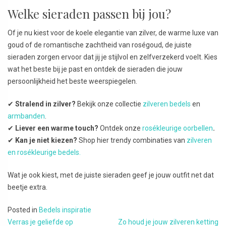
Welke sieraden passen bij jou?
Of je nu kiest voor de koele elegantie van zilver, de warme luxe van
goud of de romantische zachtheid van roségoud, de juiste
sieraden zorgen ervoor dat jij je stijlvol en zelfverzekerd voelt. Kies
wat het beste bij je past en ontdek de sieraden die jouw
persoonlijkheid het beste weerspiegelen.
✔
Stralend in zilver?
Bekijk onze collectie
zilveren bedels
en
armbanden
.
✔
Liever een warme touch?
Ontdek onze
rosékleurige oorbellen
.
✔
Kan je niet kiezen?
Shop hier trendy combinaties van
zilveren
en rosékleurige bedels.
Wat je ook kiest, met de juiste sieraden geef je jouw outfit net dat
beetje extra.
Posted in
Bedels inspiratie
Bericht navigatie
Verras je geliefde op
Zo houd je jouw zilveren ketting