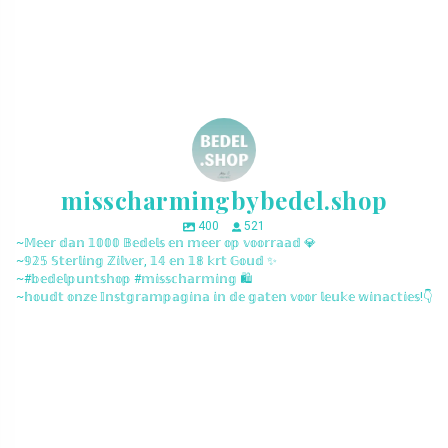
misscharmingbybedel.shop
400
521
~𝕄𝕖𝕖𝕣 𝕕𝕒𝕟 𝟙𝟘𝟘𝟘 𝔹𝕖𝕕𝕖𝕝𝕤 𝕖𝕟 𝕞𝕖𝕖𝕣 𝕠𝕡 𝕧𝕠𝕠𝕣𝕣𝕒𝕒𝕕 💎
~𝟡𝟚𝟝 𝕊𝕥𝕖𝕣𝕝𝕚𝕟𝕘 ℤ𝕚𝕝𝕧𝕖𝕣, 𝟙𝟜 𝕖𝕟 𝟙𝟠 𝕜𝕣𝕥 𝔾𝕠𝕦𝕕 ✨
~#𝕓𝕖𝕕𝕖𝕝𝕡𝕦𝕟𝕥𝕤𝕙𝕠𝕡 #𝕞𝕚𝕤𝕤𝕔𝕙𝕒𝕣𝕞𝕚𝕟𝕘 🛍️
~𝕙𝕠𝕦𝕕𝕥 𝕠𝕟𝕫𝕖 𝕀𝕟𝕤𝕥𝕘𝕣𝕒𝕞𝕡𝕒𝕘𝕚𝕟𝕒 𝕚𝕟 𝕕𝕖 𝕘𝕒𝕥𝕖𝕟 𝕧𝕠𝕠𝕣 𝕝𝕖𝕦𝕜𝕖 𝕨𝕚𝕟𝕒𝕔𝕥𝕚𝕖𝕤!👇
misscharmingbybedel.shop
misscharmingbybedel.shop
misscharmingbybedel.shop
misscharmingbybedel.shop
misscharmingbybedel.shop
misscharmingbybedel.shop
misscharmingbybedel.shop
misscharmingbybedel.shop
misscharmingbybedel.shop
misscharmingbybedel.shop
misscharmingbybedel.shop