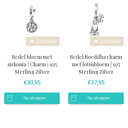
Quickview
Quickview
Bedel bloem met
Bedel Boeddha charm
zirkonia | Charm | 925
met lotusbloem | 925
Sterling Zilver
Sterling Zilver
€
30,95
€
37,95
Nu shoppen
Nu shoppen