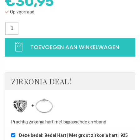
€
30,95
Op voorraad
Bedel
Hart
|
TOEVOEGEN AAN WINKELWAGEN
Met
groot
zirkonia
hart
|
ZIRKONIA DEAL!
925
Sterling
Zilver
aantal
Prachtig zirkonia hart met bijpassende armband
Deze bedel: Bedel Hart | Met groot zirkonia hart | 925