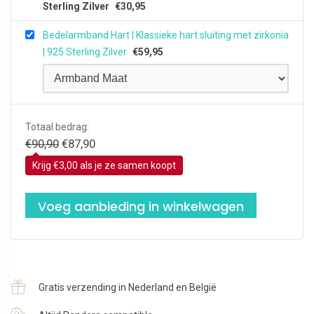
Sterling Zilver
€
30,95
Bedelarmband Hart | Klassieke hart sluiting met zirkonia
| 925 Sterling Zilver
€
59,95
Totaal bedrag:
Oorspronkelijke
Huidige
€
90,90
€
87,90
prijs
prijs
Krijg €3,00 als je ze samen koopt
was:
is:
€90,90.
€87,90.
Voeg aanbieding in winkelwagen
Gratis verzending in Nederland en België