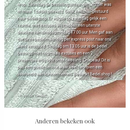
erop. Zaterdag de bestelling ontvangen, echter was
er maar 1 bedel geleverd. Gelijk een mail gestuurd
naar bedel.shop. Er volgde op zaterdag gelijk een
reactie, met excuses. Wij hadden een uiterste
deadline van dinsdagmiddag 17.00 uur. Men gaf aan
dat deze bedel maandag per express post naar ons
werd verstuurd. Dinsdag om 13.05 uur is de bedel
bezorgd met nogmaals excuses en een 2
presentjes erbij voor onze tweeling. Chapeau! Dit is
pas een goede service waar veel bedrijven een
voorbeeld aan kunnen nemen. Bedankt Bedel.shop !
- R van de Zanden
Anderen bekeken ook