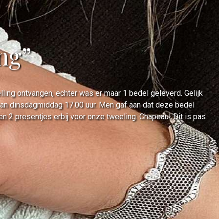
ing”
ing ontvangen, echter was er maar 1 bedel geleverd. Gelijk
 van dinsdagmiddag 17.00 uur. Men gaf aan dat deze bedel
2 presentjes erbij voor onze tweeling. Chapeau! Dit is pas