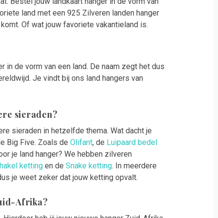
aat. Bestel jouw landkaart hanger in de vorm van
oriete land met een 925 Zilveren landen hanger
 komt. Of wat jouw favoriete vakantieland is.
er in de vorm van een land. De naam zegt het dus
reldwijd. Je vindt bij ons land hangers van
ere sieraden?
ere sieraden in hetzelfde thema. Wat dacht je
e Big Five. Zoals de
Olifant
, de
Luipaard bedel
voor je land hanger? We hebben zilveren
hakel ketting
en de
Snake ketting
. In meerdere
us je weet zeker dat jouw ketting opvalt.
uid-Afrika?