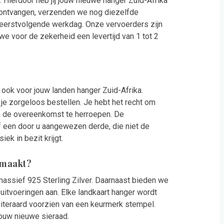
 Hierdoor heb jij jouw nieuwe hanger Zuid-Afrika
u ontvangen, verzenden we nog diezelfde
e eerstvolgende werkdag. Onze vervoerders zijn
 voor de zekerheid een levertijd van 1 tot 2
s ook voor jouw landen hanger Zuid-Afrika.
je zorgeloos bestellen. Je hebt het recht om
n de overeenkomst te herroepen. De
f een door u aangewezen derde, die niet de
ek in bezit krijgt.
emaakt?
assief 925 Sterling Zilver. Daarnaast bieden we
uitvoeringen aan. Elke landkaart hanger wordt
 uiteraard voorzien van een keurmerk stempel.
jouw nieuwe sieraad.