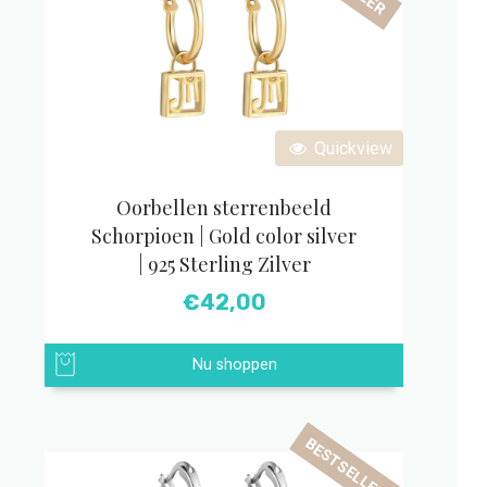
Quickview
Oorbellen sterrenbeeld
Schorpioen | Gold color silver
| 925 Sterling Zilver
€
42,00
Nu shoppen
BESTSELLER