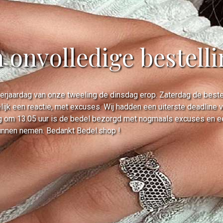
n onvolledige bestell
rjaardag van onze tweeling de dinsdag erop. Zaterdag de bestell
lijk een reactie, met excuses. Wij hadden een uiterste deadline
 om 13.05 uur is de bedel bezorgd met nogmaals excuses en een 
unnen nemen. Bedankt Bedel.shop !