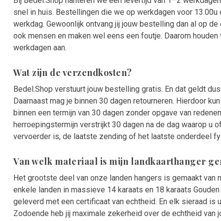
Bij Bedel.Shop hanteren we een levertijd van 1–2 werkdagen.
snel in huis. Bestellingen die we op werkdagen voor 13.00
werkdag. Gewoonlijk ontvang jij jouw bestelling dan al op d
ook mensen en maken wel eens een foutje. Daarom houden we
werkdagen aan.
Wat zijn de verzendkosten?
Bedel.Shop verstuurt jouw bestelling gratis. En dat geldt du
Daarnaast mag je binnen 30 dagen retourneren. Hierdoor kun 
binnen een termijn van 30 dagen zonder opgave van redene
herroepingstermijn verstrijkt 30 dagen na de dag waarop u o
vervoerder is, de laatste zending of het laatste onderdeel fysi
Van welk materiaal is mijn landkaarthanger g
Het grootste deel van onze landen hangers is gemaakt van m
enkele landen in massieve 14 karaats en 18 karaats Gouden 
geleverd met een certificaat van echtheid. En elk sieraad is
Zodoende heb jij maximale zekerheid over de echtheid van 