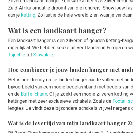
Zilveren landkaart hanger Zuid-Afrika mét 925 zilver certific
Zuid-Afrika omdat je droomt van die rondreis. Show jouw fav
aan je
ketting
. Zo laat je de hele wereld zien waar je vandaan
Wat is een landkaart hanger?
Een landkaart hanger is een zilveren of gouden ketting-hang
eigenlijk al. We hebben keuze uit veel landen in Europa en we
Tsjechië
tot
Slowakije
.
Hoe combineer je jouw landen hanger met and
Het is heel trendy om je landen hanger aan te vullen met and
bijvoorbeeld van een mooie bedelarmband met bedels van d
en de
Buffel charm
. Of je zoekt een mooie zilveren ketting 
kettingen met zeer exclusieve schakels. Zoals de
Foxtail sc
lengtes. Je vindt deze bijzondere schakels vrijwel nergens d
Wat is de levertijd van mijn landkaart hanger Z