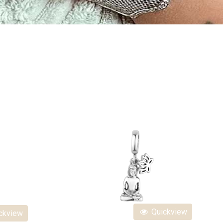
Quickview
ckview