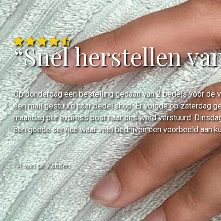
“Snel herstellen va
Op donderdag een bestelling gedaan van 2 bedels voor de ve
een mail gestuurd naar bedel.shop. Er volgde op zaterdag ge
maandag per express post naar ons werd verstuurd. Dinsdag
een goede service waar veel bedrijven een voorbeeld aan k
- R van de Zanden