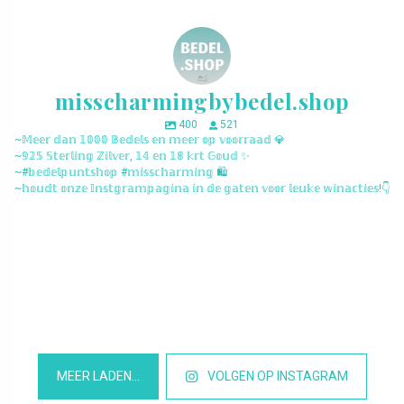
misscharmingbybedel.shop
400
521
~𝕄𝕖𝕖𝕣 𝕕𝕒𝕟 𝟙𝟘𝟘𝟘 𝔹𝕖𝕕𝕖𝕝𝕤 𝕖𝕟 𝕞𝕖𝕖𝕣 𝕠𝕡 𝕧𝕠𝕠𝕣𝕣𝕒𝕒𝕕 💎
~𝟡𝟚𝟝 𝕊𝕥𝕖𝕣𝕝𝕚𝕟𝕘 ℤ𝕚𝕝𝕧𝕖𝕣, 𝟙𝟜 𝕖𝕟 𝟙𝟠 𝕜𝕣𝕥 𝔾𝕠𝕦𝕕 ✨
~#𝕓𝕖𝕕𝕖𝕝𝕡𝕦𝕟𝕥𝕤𝕙𝕠𝕡 #𝕞𝕚𝕤𝕤𝕔𝕙𝕒𝕣𝕞𝕚𝕟𝕘 🛍️
~𝕙𝕠𝕦𝕕𝕥 𝕠𝕟𝕫𝕖 𝕀𝕟𝕤𝕥𝕘𝕣𝕒𝕞𝕡𝕒𝕘𝕚𝕟𝕒 𝕚𝕟 𝕕𝕖 𝕘𝕒𝕥𝕖𝕟 𝕧𝕠𝕠𝕣 𝕝𝕖𝕦𝕜𝕖 𝕨𝕚𝕟𝕒𝕔𝕥𝕚𝕖𝕤!👇
misscharmingbybedel.shop
misscharmingbybedel.shop
misscharmingbybedel.shop
misscharmingbybedel.shop
misscharmingbybedel.shop
misscharmingbybedel.shop
misscharmingbybedel.shop
misscharmingbybedel.shop
misscharmingbybedel.shop
misscharmingbybedel.shop
misscharmingbybedel.shop
misscharmingbybedel.shop
MEER LADEN…
VOLGEN OP INSTAGRAM