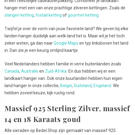
in een feestelijke cadeauverpakking. Combineer je landkaart
hanger met een van onze prachtige zilveren kettingen. Zoals de
slangen ketting
,
foxtail ketting
of
gourmet ketting
.
Twijfel je over de vorm van jouw favoriete land? We geven bij elke
landen hanger duidelijk aan welk land het is. Maar wil je het toch
zeker weten, ga dan naar
Google Maps
en typ linksboven het land
in. Dan zie je een keurig omlijnd kaartje.
Veel Nederlanders hebben familie in verre buitenlanden zoals
Canada
,
Australië
en
Zuid-Afrika
. En dus hebben wij er een
landkaart hanger van. Ook onze buurlanden hebben hun eigen
land hanger in onze collectie,
België
,
Duitsland
,
Engeland
. We
hebben zoveel keuze, kijk rustig rond.
Massief 925 Sterling Zilver, massief
14 en 18 Karaats goud
Alle sieraden op Bedel.Shop zijn gemaakt van massief 925