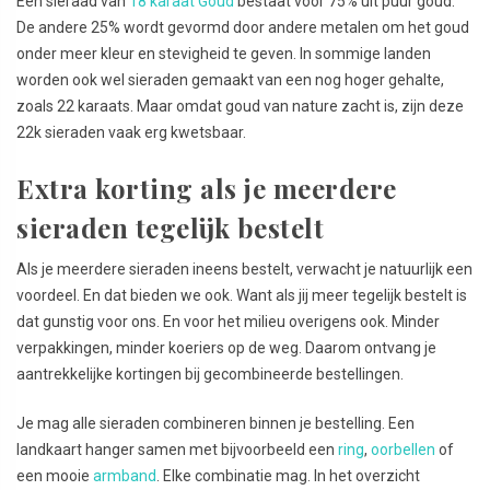
Een sieraad van
18 karaat Goud
bestaat voor 75% uit puur goud.
De andere 25% wordt gevormd door andere metalen om het goud
onder meer kleur en stevigheid te geven. In sommige landen
worden ook wel sieraden gemaakt van een nog hoger gehalte,
zoals 22 karaats. Maar omdat goud van nature zacht is, zijn deze
22k sieraden vaak erg kwetsbaar.
Extra korting als je meerdere
sieraden tegelijk bestelt
Als je meerdere sieraden ineens bestelt, verwacht je natuurlijk een
voordeel. En dat bieden we ook. Want als jij meer tegelijk bestelt is
dat gunstig voor ons. En voor het milieu overigens ook. Minder
verpakkingen, minder koeriers op de weg. Daarom ontvang je
aantrekkelijke kortingen bij gecombineerde bestellingen.
Je mag alle sieraden combineren binnen je bestelling. Een
landkaart hanger samen met bijvoorbeeld een
ring
,
oorbellen
of
een mooie
armband
. Elke combinatie mag. In het overzicht