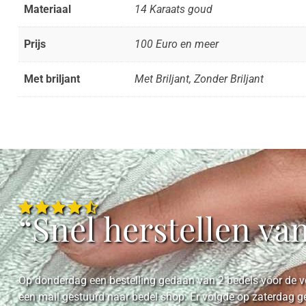
Materiaal
14 Karaats goud
Prijs
100 Euro en meer
Met briljant
Met Briljant, Zonder Briljant
“Snel herstellen va
Op donderdag een bestelling gedaan van 2 bedels voor de ve
een mail gestuurd naar bedel.shop. Er volgde op zaterdag g