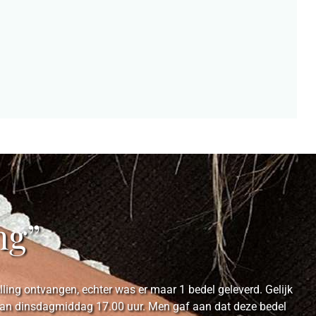
ng”
ing ontvangen, echter was er maar 1 bedel geleverd. Gelijk
e van dinsdagmiddag 17.00 uur. Men gaf aan dat deze bedel