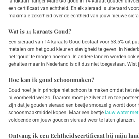
landkaart hanger Marokko goud in 14 karaat gouden uitvoer
een certificaat van echtheid. En elk sieraad is uiteraard vo
maximale zekerheid over de echtheid van jouw nieuwe siera
Wat is 14 karaats Goud?
Een sieraad van 14 karaats Goud bestaat voor 58.5% uit puu
metalen om het goud kleur en stevigheid te geven. In Neder
het ‘goud’ te mogen noemen. In andere landen worden ook 
gehaltes maar in Nederland is dit dus niet toegestaan. Wis
Hoe kan ik goud schoonmaken?
Goud hoef je in principe niet schoon te maken omdat het niet 
bijvoorbeeld wel zo. Daarom moet je zilver af en toe poetsen
zijn dat je gouden sieraad een beetje smoezelig wordt door 
schoonmaakmiddel kopen. Maar een beetje
lauw water met
voldoende om jouw gouden sieraad weer te laten glanzen.
Ontvang ik een Echtheidscertificaat bij mijn la