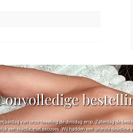
n onvolledige bestelli
rjaardag van onze tweeling de dinsdag erop. Zaterdag de bestell
elijk een reactie, met excuses. Wij hadden een uiterste deadlin