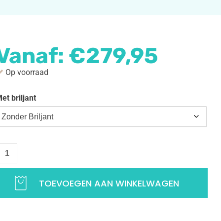
Vanaf:
€
279,95
Op voorraad
et briljant
andkaart hanger Marokko goud | Landen hanger voor je ketting 
TOEVOEGEN AAN WINKELWAGEN