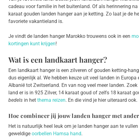
cadeau voor familie in het buitenland. Of als herinnering n
karaat gouden landen hanger aan je ketting. Zo laat je de h
favoriete vakantieland is.
Je vindt de landen hanger Marokko trouwens ook in een
moo
kortingen kunt krijgen
!
Wat is een landkaart hanger?
Een landkaart hanger is een zilveren of gouden ketting-han
dus eigenlijk al. We hebben keuze uit veel landen in Europa 
Albanië tot Zwitserland. En van nog veel meer landen. Zoek m
land er is in 925 Zilver, 14 karaat goud of zelfs 18 karaat g
bedels
in het
thema reizen
. En die vind je hier uiteraard ook.
Hoe combineer jij jouw landen hanger met ander
Het is natuurlijk heel leuk om je landen hanger aan te vulle
geweldige
oorbellen Hamsa hand
.