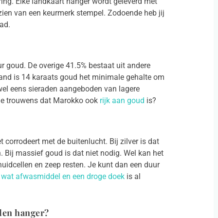
ing. Elke landkaart hanger wordt geleverd met
orzien van een keurmerk stempel. Zodoende heb jij
ad.
r goud. De overige 41.5% bestaat uit andere
land is 14 karaats goud het minimale gehalte om
wel eens sieraden aangeboden van lagere
t je trouwens dat Marokko ook
rijk aan goud
is?
corrodeert met de buitenlucht. Bij zilver is dat
. Bij massief goud is dat niet nodig. Wel kan het
huidcellen en zeep resten. Je kunt dan een duur
 wat afwasmiddel en een droge doek
is al
nden hanger?