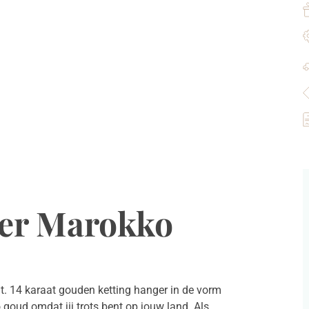
ger Marokko
. 14 karaat gouden ketting hanger in de vorm
 goud omdat jij trots bent op jouw land. Als