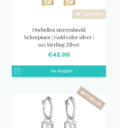
Quickview
Oorbellen sterrenbeeld
Schorpioen | Gold color silver |
925 Sterling Zilver
€
42,00
Nu shoppen
BESTSELLER