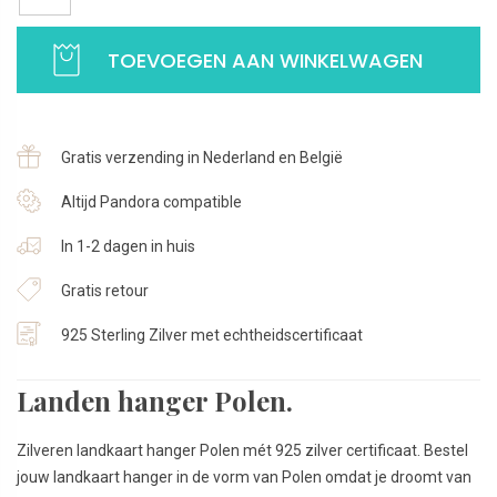
hanger
Polen
TOEVOEGEN AAN WINKELWAGEN
|
Landen
hanger
voor
Gratis verzending in Nederland en België
je
ketting
Altijd Pandora compatible
|
In 1-2 dagen in huis
925
Sterling
Gratis retour
Zilver
aantal
925 Sterling Zilver met echtheidscertificaat
Landen hanger Polen.
Zilveren landkaart hanger Polen mét 925 zilver certificaat. Bestel
jouw landkaart hanger in de vorm van Polen omdat je droomt van