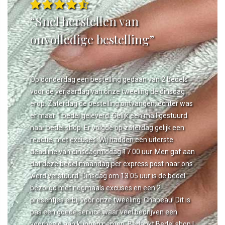
“Snel herstellen van
onvolledige bestelling”
Op donderdag een bestelling gedaan van 2 bedels
voor de verjaardag van onze tweeling de dinsdag
erop. Zaterdag de bestelling ontvangen, echter was
er maar 1 bedel geleverd. Gelijk een mail gestuurd
naar bedel.shop. Er volgde op zaterdag gelijk een
reactie, met excuses. Wij hadden een uiterste
deadline van dinsdagmiddag 17.00 uur. Men gaf aan
dat deze bedel maandag per express post naar ons
werd verstuurd. Dinsdag om 13.05 uur is de bedel
bezorgd met nogmaals excuses en een 2
presentjes erbij voor onze tweeling. Chapeau! Dit is
pas een goede service waar veel bedrijven een
voorbeeld aan kunnen nemen. Bedankt Bedel.shop !