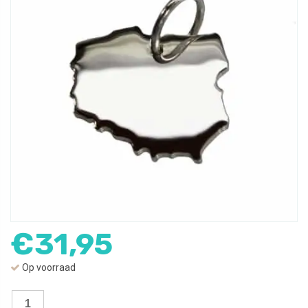
€
31,95
Op voorraad
Landkaart