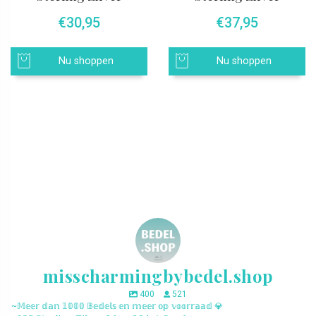
€
30,95
€
37,95
Nu shoppen
Nu shoppen
misscharmingbybedel.shop
400
521
~𝕄𝕖𝕖𝕣 𝕕𝕒𝕟 𝟙𝟘𝟘𝟘 𝔹𝕖𝕕𝕖𝕝𝕤 𝕖𝕟 𝕞𝕖𝕖𝕣 𝕠𝕡 𝕧𝕠𝕠𝕣𝕣𝕒𝕒𝕕 💎