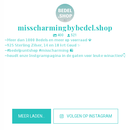
misscharmingbybedel.shop
400
521
~𝕄𝕖𝕖𝕣 𝕕𝕒𝕟 𝟙𝟘𝟘𝟘 𝔹𝕖𝕕𝕖𝕝𝕤 𝕖𝕟 𝕞𝕖𝕖𝕣 𝕠𝕡 𝕧𝕠𝕠𝕣𝕣𝕒𝕒𝕕 💎
~𝟡𝟚𝟝 𝕊𝕥𝕖𝕣𝕝𝕚𝕟𝕘 ℤ𝕚𝕝𝕧𝕖𝕣, 𝟙𝟜 𝕖𝕟 𝟙𝟠 𝕜𝕣𝕥 𝔾𝕠𝕦𝕕 ✨
~#𝕓𝕖𝕕𝕖𝕝𝕡𝕦𝕟𝕥𝕤𝕙𝕠𝕡 #𝕞𝕚𝕤𝕤𝕔𝕙𝕒𝕣𝕞𝕚𝕟𝕘 🛍️
~𝕙𝕠𝕦𝕕𝕥 𝕠𝕟𝕫𝕖 𝕀𝕟𝕤𝕥𝕘𝕣𝕒𝕞𝕡𝕒𝕘𝕚𝕟𝕒 𝕚𝕟 𝕕𝕖 𝕘𝕒𝕥𝕖𝕟 𝕧𝕠𝕠𝕣 𝕝𝕖𝕦𝕜𝕖 𝕨𝕚𝕟𝕒𝕔𝕥𝕚𝕖𝕤!👇
misscharmingbybedel.shop
misscharmingbybedel.shop
misscharmingbybedel.shop
misscharmingbybedel.shop
misscharmingbybedel.shop
misscharmingbybedel.shop
misscharmingbybedel.shop
misscharmingbybedel.shop
misscharmingbybedel.shop
misscharmingbybedel.shop
misscharmingbybedel.shop
misscharmingbybedel.shop
MEER LADEN…
VOLGEN OP INSTAGRAM