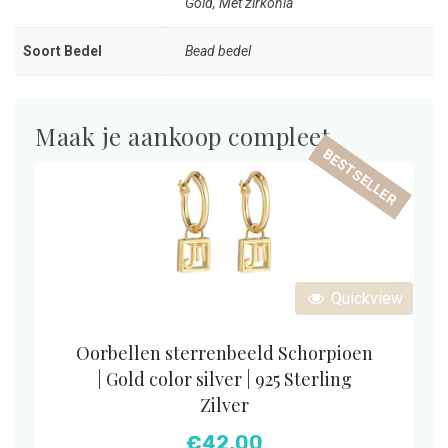
Gold, Met zirkonia
Soort Bedel
Bead bedel
Maak je aankoop compleet
BESTSELLER
Quickview
Oorbellen sterrenbeeld Schorpioen
| Gold color silver | 925 Sterling
Zilver
€
42,00