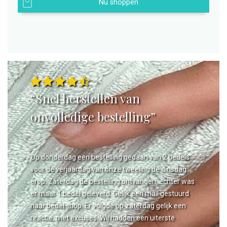
Nu shoppen
“Snel herstellen van
onvolledige bestelling”
Op donderdag een bestelling gedaan van 2 bedels
voor de verjaardag van onze tweeling de dinsdag
erop. Zaterdag de bestelling ontvangen, echter was
er maar 1 bedel geleverd. Gelijk een mail gestuurd
naar bedel.shop. Er volgde op zaterdag gelijk een
reactie, met excuses. Wij hadden een uiterste