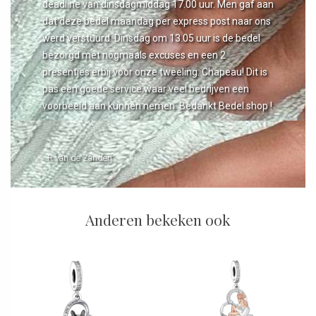
deadline van dinsdagmiddag 17.00 uur. Men gaf aan
dat deze bedel maandag per express post naar ons
werd verstuurd. Dinsdag om 13.05 uur is de bedel
bezorgd met nogmaals excuses en een 2
presentjes erbij voor onze tweeling. Chapeau! Dit is
pas een goede service waar veel bedrijven een
voorbeeld aan kunnen nemen. Bedankt Bedel.shop !
- R van de Zanden
Anderen bekeken ook