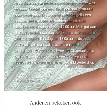
erop. Zaterdag de bestelling ontvangen, echter was
er maar 1 bedel geleverd. Gelijk een mail gestuurd
naar bedel.shop. Er volgde op zaterdag gelijk een
reactie, met excuses. Wij hadden een uiterste
deadline van dinsdagmiddag 17.00 uur. Men gaf aan
dat deze bedel maandag per express post naar ons
werd verstuurd. Dinsdag om 13.05 uur is de bedel
bezorgd met nogmaals excuses en een 2
presentjes erbij voor onze tweeling. Chapeau! Dit is
pas een goede service waar veel bedrijven een
voorbeeld aan kunnen nemen. Bedankt Bedel.shop !
- R van de Zanden
Anderen bekeken ook