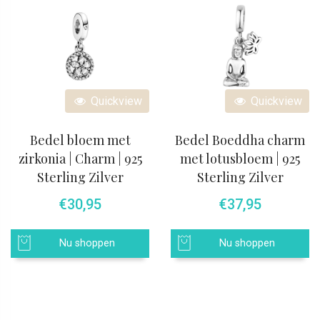
Quickview
Quickview
Bedel bloem met
Bedel Boeddha charm
zirkonia | Charm | 925
met lotusbloem | 925
Sterling Zilver
Sterling Zilver
€
30,95
€
37,95
Nu shoppen
Nu shoppen