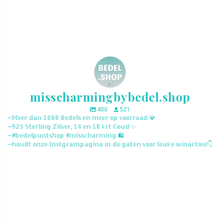
misscharmingbybedel.shop
400
521
~𝕄𝕖𝕖𝕣 𝕕𝕒𝕟 𝟙𝟘𝟘𝟘 𝔹𝕖𝕕𝕖𝕝𝕤 𝕖𝕟 𝕞𝕖𝕖𝕣 𝕠𝕡 𝕧𝕠𝕠𝕣𝕣𝕒𝕒𝕕 💎
~𝟡𝟚𝟝 𝕊𝕥𝕖𝕣𝕝𝕚𝕟𝕘 ℤ𝕚𝕝𝕧𝕖𝕣, 𝟙𝟜 𝕖𝕟 𝟙𝟠 𝕜𝕣𝕥 𝔾𝕠𝕦𝕕 ✨
~#𝕓𝕖𝕕𝕖𝕝𝕡𝕦𝕟𝕥𝕤𝕙𝕠𝕡 #𝕞𝕚𝕤𝕤𝕔𝕙𝕒𝕣𝕞𝕚𝕟𝕘 🛍️
~𝕙𝕠𝕦𝕕𝕥 𝕠𝕟𝕫𝕖 𝕀𝕟𝕤𝕥𝕘𝕣𝕒𝕞𝕡𝕒𝕘𝕚𝕟𝕒 𝕚𝕟 𝕕𝕖 𝕘𝕒𝕥𝕖𝕟 𝕧𝕠𝕠𝕣 𝕝𝕖𝕦𝕜𝕖 𝕨𝕚𝕟𝕒𝕔𝕥𝕚𝕖𝕤!👇
misscharmingbybedel.shop
misscharmingbybedel.shop
misscharmingbybedel.shop
misscharmingbybedel.shop
misscharmingbybedel.shop
misscharmingbybedel.shop
misscharmingbybedel.shop
misscharmingbybedel.shop
misscharmingbybedel.shop
misscharmingbybedel.shop
misscharmingbybedel.shop