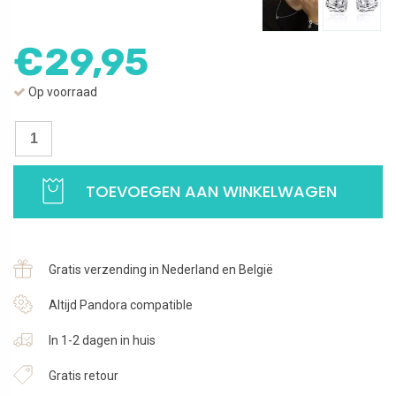
€
29,95
Op voorraad
Levensboom
oorbellen
hart
TOEVOEGEN AAN WINKELWAGEN
|
Oorstekers
familieboom
met
Gratis verzending in Nederland en België
zirkonia
|
Altijd Pandora compatible
925
In 1-2 dagen in huis
Sterling
Zilver
Gratis retour
aantal