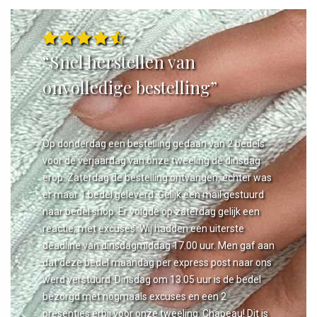
“Snel herstellen van
onvolledige bestelling”
Op donderdag een bestelling gedaan van 2 bedels
voor de verjaardag van onze tweeling de dinsdag
erop. Zaterdag de bestelling ontvangen, echter was
er maar 1 bedel geleverd. Gelijk een mail gestuurd
naar bedel.shop. Er volgde op zaterdag gelijk een
reactie, met excuses. Wij hadden een uiterste
deadline van dinsdagmiddag 17.00 uur. Men gaf aan
dat deze bedel maandag per express post naar ons
werd verstuurd. Dinsdag om 13.05 uur is de bedel
bezorgd met nogmaals excuses en een 2
presentjes erbij voor onze tweeling. Chapeau! Dit is