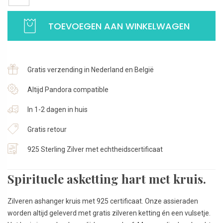
met
Kruis
TOEVOEGEN AAN WINKELWAGEN
|
Zilveren
ketting
verstelbaar
Gratis verzending in Nederland en België
45-
48-
Altijd Pandora compatible
50
In 1-2 dagen in huis
cm
|
Gratis retour
925
Sterling
925 Sterling Zilver met echtheidscertificaat
Zilver
aantal
Spirituele asketting hart met kruis.
Zilveren ashanger kruis met 925 certificaat. Onze assieraden
worden altijd geleverd met gratis zilveren ketting én een vulsetje.