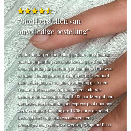
“Snel herstellen van
onvolledige bestelling”
Op donderdag een bestelling gedaan van 2 bedels
voor de verjaardag van onze tweeling de dinsdag
erop. Zaterdag de bestelling ontvangen, echter was
er maar 1 bedel geleverd. Gelijk een mail gestuurd
naar bedel.shop. Er volgde op zaterdag gelijk een
reactie, met excuses. Wij hadden een uiterste
deadline van dinsdagmiddag 17.00 uur. Men gaf aan
dat deze bedel maandag per express post naar ons
werd verstuurd. Dinsdag om 13.05 uur is de bedel
bezorgd met nogmaals excuses en een 2
presentjes erbij voor onze tweeling. Chapeau! Dit is