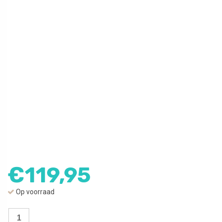
€
119,95
Op voorraad
Ashanger