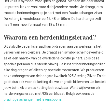
Het kruis is symbool voor lijden en geloof. Mensen die daar kracht
uit putten, kiezen vaak voor dit bijzondere model. Je draagt jouw
mooiste herinneringen op je hart met een fraaie ashanger zilver.
De ketting is verstelbaar op 45, 48 en 50cm. De hart hanger zelf
heeft een mooi formaat van 18 x 18 mm.
Waarom een herdenkingsieraad?
Dit stijlvolle gedenksieraad kan bijdragen aan verwerking na het
verlies van een dierbare. Je draagt een symbolische hoeveelheid
as of een haarlok van de overledene dichtbij je hart. Zo is deze
speciale persoon dus steeds vlakbij. Je kunt dit herinneringscollier
elke dag dragen of alleen op speciale momenten. We produceren
onze ashangers van de hoogste kwaliteit 925 Sterling Zilver. En dit
geldt dus ook voor de ketting die we er gratis bij leveren. Je bestelt
jouw écht zilveren as ketting betrouwbaar. Want wij leveren elk
herdenkingssieraad met 925 certificaat. Bekijk ook eens de
prachtige ashanger met levensboom
.