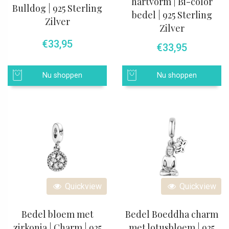
hartvorm | Bi-color
Bulldog | 925 Sterling
bedel | 925 Sterling
Zilver
Zilver
€
33,95
€
33,95
Nu shoppen
Nu shoppen
Quickview
Quickview
Bedel bloem met
Bedel Boeddha charm
zirkonia | Charm | 925
met lotusbloem | 925