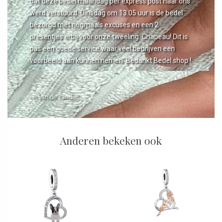
dat deze bedel maandag per express post naar ons
werd verstuurd. Dinsdag om 13.05 uur is de bedel
bezorgd met nogmaals excuses en een 2
presentjes erbij voor onze tweeling. Chapeau! Dit is
pas een goede service waar veel bedrijven een
voorbeeld aan kunnen nemen. Bedankt Bedel.shop !
- R van de Zanden
Anderen bekeken ook