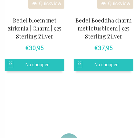
Quickview
Quickview
Bedel bloem met
Bedel Boeddha charm
zirkonia | Charm | 925
met lotusbloem | 925
Sterling Zilver
Sterling Zilver
€
30,95
€
37,95
Nu shoppen
Nu shoppen