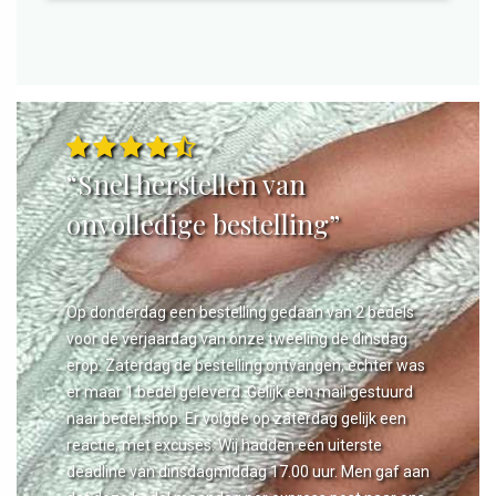
“Snel herstellen van
onvolledige bestelling”
Op donderdag een bestelling gedaan van 2 bedels
voor de verjaardag van onze tweeling de dinsdag
erop. Zaterdag de bestelling ontvangen, echter was
er maar 1 bedel geleverd. Gelijk een mail gestuurd
naar bedel.shop. Er volgde op zaterdag gelijk een
reactie, met excuses. Wij hadden een uiterste
deadline van dinsdagmiddag 17.00 uur. Men gaf aan