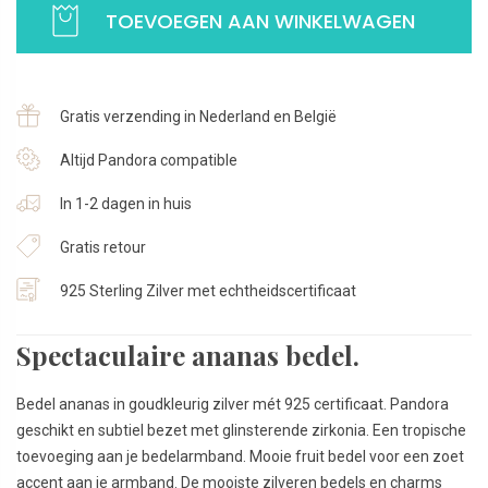
TOEVOEGEN AAN WINKELWAGEN
Verguld
met
zirkonia
|
Gratis verzending in Nederland en België
925
Sterling
Altijd Pandora compatible
Zilver
In 1-2 dagen in huis
aantal
Gratis retour
925 Sterling Zilver met echtheidscertificaat
Spectaculaire ananas bedel.
Bedel ananas in goudkleurig zilver mét 925 certificaat. Pandora
geschikt en subtiel bezet met glinsterende zirkonia. Een tropische
toevoeging aan je bedelarmband. Mooie fruit bedel voor een zoet
accent aan je armband. De mooiste zilveren bedels en charms