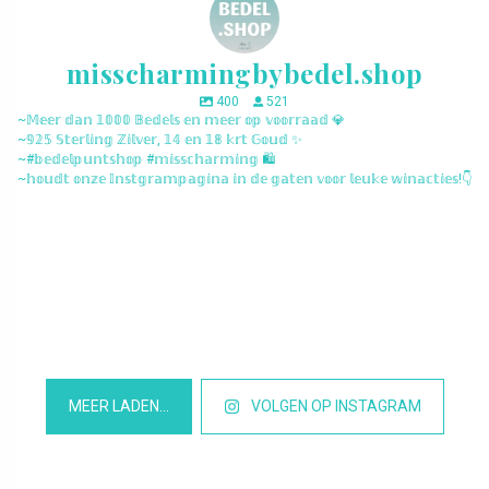
misscharmingbybedel.shop
400
521
~𝕄𝕖𝕖𝕣 𝕕𝕒𝕟 𝟙𝟘𝟘𝟘 𝔹𝕖𝕕𝕖𝕝𝕤 𝕖𝕟 𝕞𝕖𝕖𝕣 𝕠𝕡 𝕧𝕠𝕠𝕣𝕣𝕒𝕒𝕕 💎
~𝟡𝟚𝟝 𝕊𝕥𝕖𝕣𝕝𝕚𝕟𝕘 ℤ𝕚𝕝𝕧𝕖𝕣, 𝟙𝟜 𝕖𝕟 𝟙𝟠 𝕜𝕣𝕥 𝔾𝕠𝕦𝕕 ✨
~#𝕓𝕖𝕕𝕖𝕝𝕡𝕦𝕟𝕥𝕤𝕙𝕠𝕡 #𝕞𝕚𝕤𝕤𝕔𝕙𝕒𝕣𝕞𝕚𝕟𝕘 🛍️
~𝕙𝕠𝕦𝕕𝕥 𝕠𝕟𝕫𝕖 𝕀𝕟𝕤𝕥𝕘𝕣𝕒𝕞𝕡𝕒𝕘𝕚𝕟𝕒 𝕚𝕟 𝕕𝕖 𝕘𝕒𝕥𝕖𝕟 𝕧𝕠𝕠𝕣 𝕝𝕖𝕦𝕜𝕖 𝕨𝕚𝕟𝕒𝕔𝕥𝕚𝕖𝕤!👇
misscharmingbybedel.shop
misscharmingbybedel.shop
misscharmingbybedel.shop
misscharmingbybedel.shop
misscharmingbybedel.shop
misscharmingbybedel.shop
misscharmingbybedel.shop
misscharmingbybedel.shop
misscharmingbybedel.shop
misscharmingbybedel.shop
misscharmingbybedel.shop
misscharmingbybedel.shop
MEER LADEN…
VOLGEN OP INSTAGRAM