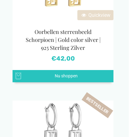
Quickview
Oorbellen sterrenbeeld
Schorpioen | Gold color silver |
925 Sterling Zilver
€
42,00
Nu shoppen
BESTSELLER