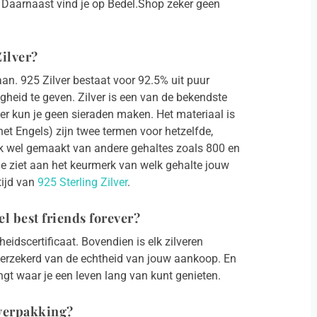
. Daarnaast vind je op Bedel.Shop zeker geen
Zilver?
aan. 925 Zilver bestaat voor 92.5% uit puur
igheid te geven. Zilver is een van de bekendste
er kun je geen sieraden maken. Het materiaal is
 het Engels) zijn twee termen voor hetzelfde,
ok wel gemaakt van andere gehaltes zoals 800 en
 Je ziet aan het keurmerk van welk gehalte jouw
tijd van
925 Sterling Zilver
.
el best friends forever?
eidscertificaat. Bovendien is elk zilveren
 verzekerd van de echtheid van jouw aankoop. En
ngt waar je een leven lang van kunt genieten.
uverpakking?