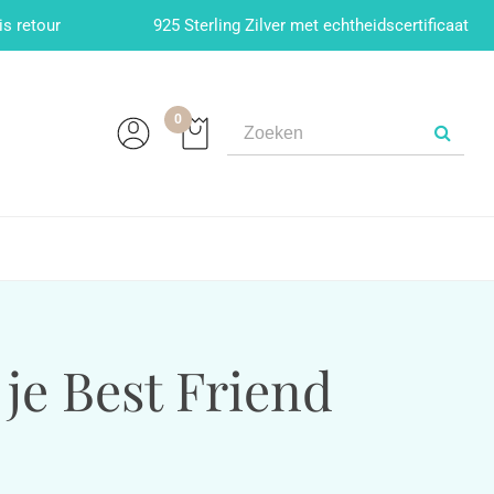
is retour
925 Sterling Zilver met echtheidscertificaat
0
je Best Friend