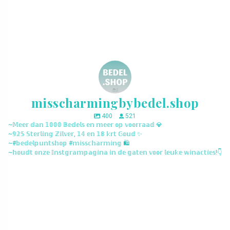
misscharmingbybedel.shop
400
521
~𝕄𝕖𝕖𝕣 𝕕𝕒𝕟 𝟙𝟘𝟘𝟘 𝔹𝕖𝕕𝕖𝕝𝕤 𝕖𝕟 𝕞𝕖𝕖𝕣 𝕠𝕡 𝕧𝕠𝕠𝕣𝕣𝕒𝕒𝕕 💎
~𝟡𝟚𝟝 𝕊𝕥𝕖𝕣𝕝𝕚𝕟𝕘 ℤ𝕚𝕝𝕧𝕖𝕣, 𝟙𝟜 𝕖𝕟 𝟙𝟠 𝕜𝕣𝕥 𝔾𝕠𝕦𝕕 ✨
~#𝕓𝕖𝕕𝕖𝕝𝕡𝕦𝕟𝕥𝕤𝕙𝕠𝕡 #𝕞𝕚𝕤𝕤𝕔𝕙𝕒𝕣𝕞𝕚𝕟𝕘 🛍️
~𝕙𝕠𝕦𝕕𝕥 𝕠𝕟𝕫𝕖 𝕀𝕟𝕤𝕥𝕘𝕣𝕒𝕞𝕡𝕒𝕘𝕚𝕟𝕒 𝕚𝕟 𝕕𝕖 𝕘𝕒𝕥𝕖𝕟 𝕧𝕠𝕠𝕣 𝕝𝕖𝕦𝕜𝕖 𝕨𝕚𝕟𝕒𝕔𝕥𝕚𝕖𝕤!👇
misscharmingbybedel.shop
misscharmingbybedel.shop
misscharmingbybedel.shop
misscharmingbybedel.shop
misscharmingbybedel.shop
misscharmingbybedel.shop
misscharmingbybedel.shop
misscharmingbybedel.shop
misscharmingbybedel.shop
misscharmingbybedel.shop
misscharmingbybedel.shop