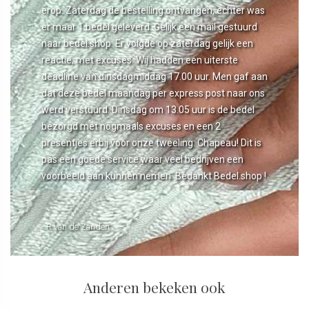
erop. Zaterdag de bestelling ontvangen, echter was
er maar 1 bedel geleverd. Gelijk een mail gestuurd
naar bedel.shop. Er volgde op zaterdag gelijk een
reactie, met excuses. Wij hadden een uiterste
deadline van dinsdagmiddag 17.00 uur. Men gaf aan
dat deze bedel maandag per express post naar ons
werd verstuurd. Dinsdag om 13.05 uur is de bedel
bezorgd met nogmaals excuses en een 2
presentjes erbij voor onze tweeling. Chapeau! Dit is
pas een goede service waar veel bedrijven een
voorbeeld aan kunnen nemen. Bedankt Bedel.shop !
- R van de Zanden
Anderen bekeken ook