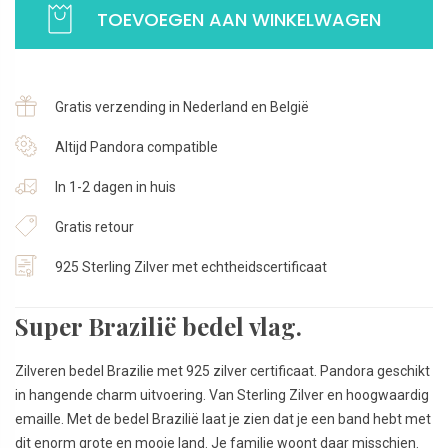
TOEVOEGEN AAN WINKELWAGEN
Hart
vlag
Brazilie
|
Gratis verzending in Nederland en België
Zilver
en
Altijd Pandora compatible
emaille
In 1-2 dagen in huis
|
925
Gratis retour
Sterling
Zilver
925 Sterling Zilver met echtheidscertificaat
aantal
Super Brazilië bedel vlag.
Zilveren bedel Brazilie met 925 zilver certificaat. Pandora geschikt
in hangende charm uitvoering. Van Sterling Zilver en hoogwaardig
emaille. Met de bedel Brazilië laat je zien dat je een band hebt met
dit enorm grote en mooie land. Je familie woont daar misschien.