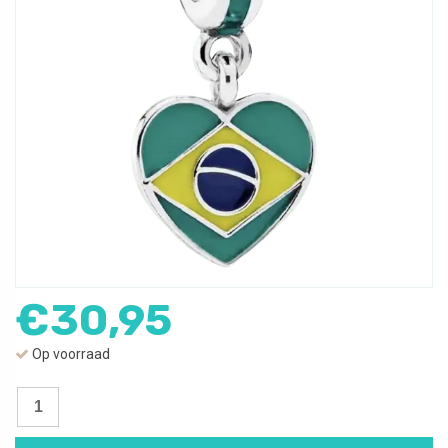
€
30,95
Op voorraad
Bedel
Brazilië
|