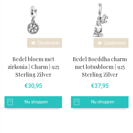
Quickview
Quickview
Bedel bloem met
Bedel Boeddha charm
zirkonia | Charm | 925
met lotusbloem | 925
Sterling Zilver
Sterling Zilver
€
30,95
€
37,95
Nu shoppen
Nu shoppen