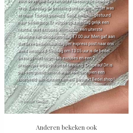
voor de verjaardag van onze tweeling de dinsdag
erop. Zaterdag de bestelling ontvangen, echter was
er maar 1 bedel geleverd. Gelijk een mail gestuurd
naar bedel.shop. Er volgde op zaterdag gelijk een
reactie, met excuses. Wij hadden een uiterste
deadline van dinsdagmiddag 17.00 uur. Men gaf aan
dat deze bedel maandag per express post naar ons
werd verstuurd. Dinsdag om 13.05 uur is de bedel
bezorgd met nogmaals excuses en een 2
presentjes erbij voor onze tweeling. Chapeau! Dit is
pas een goede service waar veel bedrijven een
voorbeeld aan kunnen nemen. Bedankt Bedel.shop !
- R van de Zanden
Anderen bekeken ook