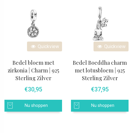
Quickview
Quickview
Bedel bloem met
Bedel Boeddha charm
zirkonia | Charm | 925
met lotusbloem | 925
Sterling Zilver
Sterling Zilver
€
30,95
€
37,95
Nu shoppen
Nu shoppen