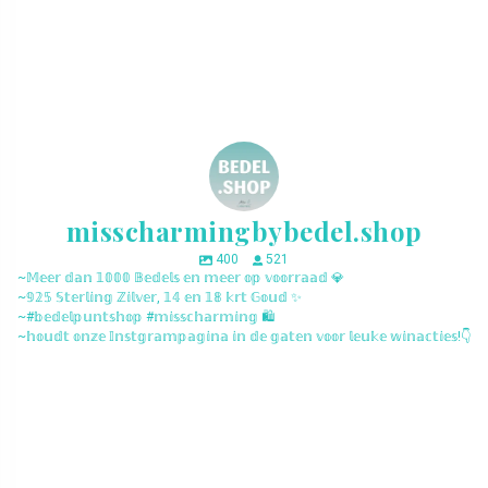
misscharmingbybedel.shop
400
521
~𝕄𝕖𝕖𝕣 𝕕𝕒𝕟 𝟙𝟘𝟘𝟘 𝔹𝕖𝕕𝕖𝕝𝕤 𝕖𝕟 𝕞𝕖𝕖𝕣 𝕠𝕡 𝕧𝕠𝕠𝕣𝕣𝕒𝕒𝕕 💎
~𝟡𝟚𝟝 𝕊𝕥𝕖𝕣𝕝𝕚𝕟𝕘 ℤ𝕚𝕝𝕧𝕖𝕣, 𝟙𝟜 𝕖𝕟 𝟙𝟠 𝕜𝕣𝕥 𝔾𝕠𝕦𝕕 ✨
~#𝕓𝕖𝕕𝕖𝕝𝕡𝕦𝕟𝕥𝕤𝕙𝕠𝕡 #𝕞𝕚𝕤𝕤𝕔𝕙𝕒𝕣𝕞𝕚𝕟𝕘 🛍️
~𝕙𝕠𝕦𝕕𝕥 𝕠𝕟𝕫𝕖 𝕀𝕟𝕤𝕥𝕘𝕣𝕒𝕞𝕡𝕒𝕘𝕚𝕟𝕒 𝕚𝕟 𝕕𝕖 𝕘𝕒𝕥𝕖𝕟 𝕧𝕠𝕠𝕣 𝕝𝕖𝕦𝕜𝕖 𝕨𝕚𝕟𝕒𝕔𝕥𝕚𝕖𝕤!👇
misscharmingbybedel.shop
misscharmingbybedel.shop
misscharmingbybedel.shop
misscharmingbybedel.shop
misscharmingbybedel.shop
misscharmingbybedel.shop
misscharmingbybedel.shop
misscharmingbybedel.shop
misscharmingbybedel.shop