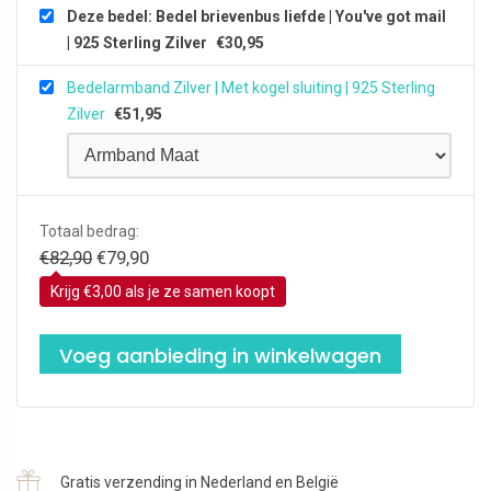
Deze bedel: Bedel brievenbus liefde | You've got mail
| 925 Sterling Zilver
€
30,95
Bedelarmband Zilver | Met kogel sluiting | 925 Sterling
Zilver
€
51,95
Totaal bedrag:
Oorspronkelijke prijs was: €82,90.
Huidige prijs is: €79,90.
€
82,90
€
79,90
Krijg €3,00 als je ze samen koopt
Voeg aanbieding in winkelwagen
Gratis verzending in Nederland en België