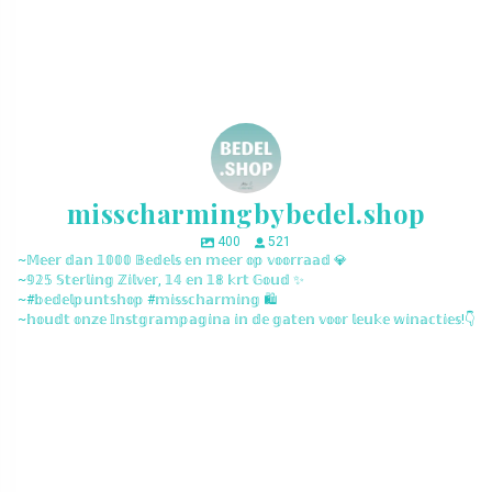
misscharmingbybedel.shop
400
521
~𝕄𝕖𝕖𝕣 𝕕𝕒𝕟 𝟙𝟘𝟘𝟘 𝔹𝕖𝕕𝕖𝕝𝕤 𝕖𝕟 𝕞𝕖𝕖𝕣 𝕠𝕡 𝕧𝕠𝕠𝕣𝕣𝕒𝕒𝕕 💎
~𝟡𝟚𝟝 𝕊𝕥𝕖𝕣𝕝𝕚𝕟𝕘 ℤ𝕚𝕝𝕧𝕖𝕣, 𝟙𝟜 𝕖𝕟 𝟙𝟠 𝕜𝕣𝕥 𝔾𝕠𝕦𝕕 ✨
~#𝕓𝕖𝕕𝕖𝕝𝕡𝕦𝕟𝕥𝕤𝕙𝕠𝕡 #𝕞𝕚𝕤𝕤𝕔𝕙𝕒𝕣𝕞𝕚𝕟𝕘 🛍️
~𝕙𝕠𝕦𝕕𝕥 𝕠𝕟𝕫𝕖 𝕀𝕟𝕤𝕥𝕘𝕣𝕒𝕞𝕡𝕒𝕘𝕚𝕟𝕒 𝕚𝕟 𝕕𝕖 𝕘𝕒𝕥𝕖𝕟 𝕧𝕠𝕠𝕣 𝕝𝕖𝕦𝕜𝕖 𝕨𝕚𝕟𝕒𝕔𝕥𝕚𝕖𝕤!👇
misscharmingbybedel.shop
misscharmingbybedel.shop
misscharmingbybedel.shop
misscharmingbybedel.shop
misscharmingbybedel.shop
misscharmingbybedel.shop
misscharmingbybedel.shop
misscharmingbybedel.shop
misscharmingbybedel.shop
misscharmingbybedel.shop
misscharmingbybedel.shop