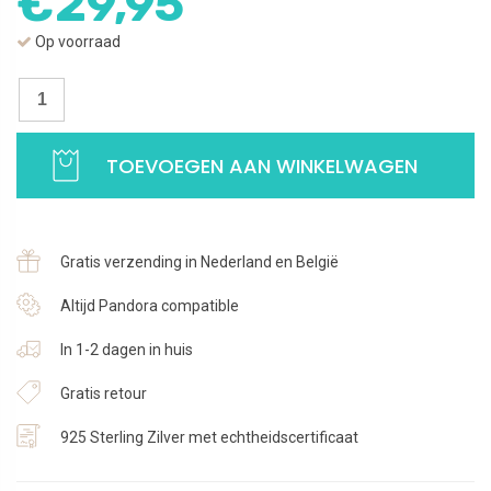
€
29,95
Op voorraad
Bedel
Champagnefles
|
TOEVOEGEN AAN WINKELWAGEN
Met
zirkonia
|
925
Gratis verzending in Nederland en België
Sterling
Zilver
Altijd Pandora compatible
aantal
In 1-2 dagen in huis
Gratis retour
925 Sterling Zilver met echtheidscertificaat