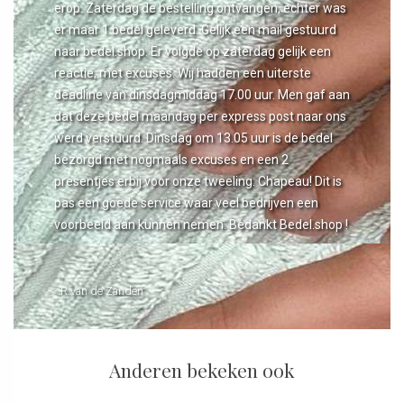
erop. Zaterdag de bestelling ontvangen, echter was
er maar 1 bedel geleverd. Gelijk een mail gestuurd
naar bedel.shop. Er volgde op zaterdag gelijk een
reactie, met excuses. Wij hadden een uiterste
deadline van dinsdagmiddag 17.00 uur. Men gaf aan
dat deze bedel maandag per express post naar ons
werd verstuurd. Dinsdag om 13.05 uur is de bedel
bezorgd met nogmaals excuses en een 2
presentjes erbij voor onze tweeling. Chapeau! Dit is
pas een goede service waar veel bedrijven een
voorbeeld aan kunnen nemen. Bedankt Bedel.shop !
- R van de Zanden
Anderen bekeken ook