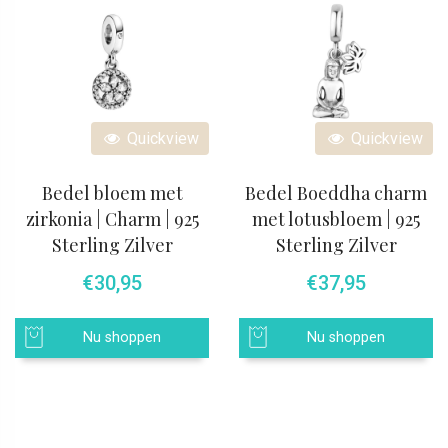
Quickview
Quickview
Bedel bloem met
Bedel Boeddha charm
zirkonia | Charm | 925
met lotusbloem | 925
Sterling Zilver
Sterling Zilver
€
30,95
€
37,95
Nu shoppen
Nu shoppen