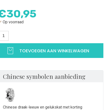
€
30,95
Op voorraad
edel
hinese
eeuwen
TOEVOEGEN AAN WINKELWAGEN
raak
25
terling
ilver
Chinese symbolen aanbieding
antal
Chinese draak-leeuw en gelukskat met korting