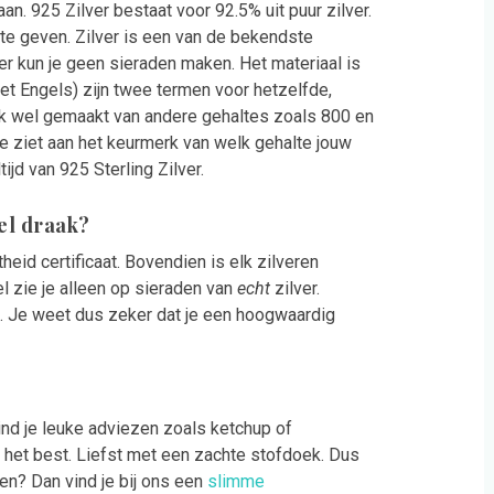
an. 925 Zilver bestaat voor 92.5% uit puur zilver.
te geven. Zilver is een van de bekendste
er kun je geen sieraden maken. Het materiaal is
 het Engels) zijn twee termen voor hetzelfde,
ok wel gemaakt van andere gehaltes zoals 800 en
 Je ziet aan het keurmerk van welk gehalte jouw
ijd van 925 Sterling Zilver.
del draak?
heid certificaat. Bovendien is elk zilveren
l zie je alleen op sieraden van
echt
zilver.
p. Je weet dus zeker dat je een hoogwaardig
ind je leuke adviezen zoals ketchup of
 het best. Liefst met een zachte stofdoek. Dus
en? Dan vind je bij ons een
slimme