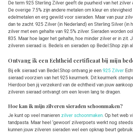
De term 925 Sterling Zilver geeft de puurheid van het zilver a
De overige 7.5% zijn andere metalen om kleur en stevigheid 
edelmetalen en erg gewild voor sieraden. Maar van puur zilv
dan te zacht. 925 Zilver (in Nederland) en Sterling Silver (in
zilver met een gehalte van 92.5% zilver. Sieraden worden o
835. Maar hoe lager het gehalte, hoe minder zilver er in zit.
zilveren sieraad is. Bedels en sieraden op Bedel.Shop zijn alt
Ontvang ik een Echtheid certificaat bij mijn be
Bij elk sieraad van Bedel.Shop ontvang je een
925 Zilver
Echt
sieraad voorzien van het 925 keurmerk. Dit keurmerk stempe
Hierdoor ben jij verzekerd van de echtheid van jouw aankoo
zilveren sieraad ontvangt om een leven lang te dragen.
Hoe kan ik mijn zilveren sieraden schoonmaken?
Je kunt op veel manieren
zilver schoonmaken
. Op het web v
tandpasta. Maar heel ‘gewoon’ zilverpoets werkt nog steeds
kunnen jouw zilveren sieraden wel een opknap beurt gebruik