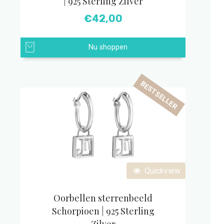
| 925 Sterling Zilver
€
42,00
Nu shoppen
BESTSELLER
Quickview
Oorbellen sterrenbeeld
Schorpioen | 925 Sterling
Zilver