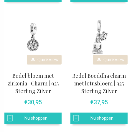
Quickview
Quickview
Bedel bloem met
Bedel Boeddha charm
zirkonia | Charm | 925
met lotusbloem | 925
Sterling Zilver
Sterling Zilver
€
30,95
€
37,95
Nu shoppen
Nu shoppen