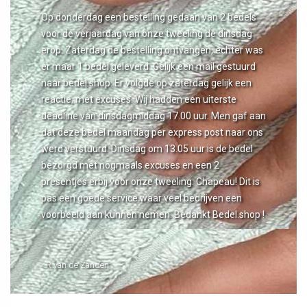
Op donderdag een bestelling gedaan van 2 bedels
voor de verjaardag van onze tweeling de dinsdag
erop. Zaterdag de bestelling ontvangen, echter was
er maar 1 bedel geleverd. Gelijk een mail gestuurd
naar bedel.shop. Er volgde op zaterdag gelijk een
reactie, met excuses. Wij hadden een uiterste
deadline van dinsdagmiddag 17.00 uur. Men gaf aan
dat deze bedel maandag per express post naar ons
werd verstuurd. Dinsdag om 13.05 uur is de bedel
bezorgd met nogmaals excuses en een 2
presentjes erbij voor onze tweeling. Chapeau! Dit is
pas een goede service waar veel bedrijven een
voorbeeld aan kunnen nemen. Bedankt Bedel.shop !
- R van de Zanden