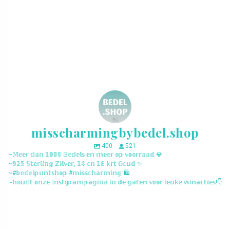
misscharmingbybedel.shop
400
521
~𝕄𝕖𝕖𝕣 𝕕𝕒𝕟 𝟙𝟘𝟘𝟘 𝔹𝕖𝕕𝕖𝕝𝕤 𝕖𝕟 𝕞𝕖𝕖𝕣 𝕠𝕡 𝕧𝕠𝕠𝕣𝕣𝕒𝕒𝕕 💎
~𝟡𝟚𝟝 𝕊𝕥𝕖𝕣𝕝𝕚𝕟𝕘 ℤ𝕚𝕝𝕧𝕖𝕣, 𝟙𝟜 𝕖𝕟 𝟙𝟠 𝕜𝕣𝕥 𝔾𝕠𝕦𝕕 ✨
~#𝕓𝕖𝕕𝕖𝕝𝕡𝕦𝕟𝕥𝕤𝕙𝕠𝕡 #𝕞𝕚𝕤𝕤𝕔𝕙𝕒𝕣𝕞𝕚𝕟𝕘 🛍️
~𝕙𝕠𝕦𝕕𝕥 𝕠𝕟𝕫𝕖 𝕀𝕟𝕤𝕥𝕘𝕣𝕒𝕞𝕡𝕒𝕘𝕚𝕟𝕒 𝕚𝕟 𝕕𝕖 𝕘𝕒𝕥𝕖𝕟 𝕧𝕠𝕠𝕣 𝕝𝕖𝕦𝕜𝕖 𝕨𝕚𝕟𝕒𝕔𝕥𝕚𝕖𝕤!👇
misscharmingbybedel.shop
misscharmingbybedel.shop
misscharmingbybedel.shop
misscharmingbybedel.shop
misscharmingbybedel.shop