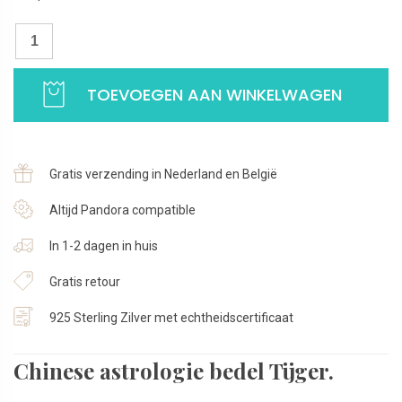
Bedel
Chinese
astrologie
TOEVOEGEN AAN WINKELWAGEN
Tijger
|
Horoscoop
bedel
Gratis verzending in Nederland en België
2022
|
Altijd Pandora compatible
Verguld
In 1-2 dagen in huis
925
Sterling
Gratis retour
Zilver
aantal
925 Sterling Zilver met echtheidscertificaat
Chinese astrologie bedel Tijger.