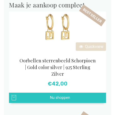
Maak je aankoop compleet
BESTSELLER
Quickview
Oorbellen sterrenbeeld Schorpioen
| Gold color silver | 925 Sterling
Zilver
€
42,00
Nu shoppen