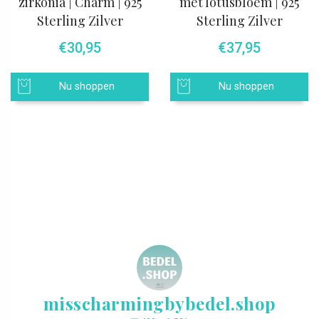
zirkonia | Charm | 925
met lotusbloem | 925
Sterling Zilver
Sterling Zilver
€
30,95
€
37,95
Nu shoppen
Nu shoppen
misscharmingbybedel.shop