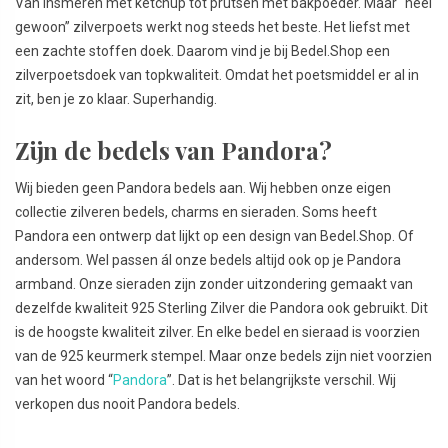
Van insmeren met ketchup tot prutsen met bakpoeder. Maar “heel
gewoon” zilverpoets werkt nog steeds het beste. Het liefst met
een zachte stoffen doek. Daarom vind je bij Bedel.Shop een
zilverpoetsdoek van topkwaliteit. Omdat het poetsmiddel er al in
zit, ben je zo klaar. Superhandig.
Zijn de bedels van Pandora?
Wij bieden geen Pandora bedels aan. Wij hebben onze eigen
collectie zilveren bedels, charms en sieraden. Soms heeft
Pandora een ontwerp dat lijkt op een design van Bedel.Shop. Of
andersom. Wel passen ál onze bedels altijd ook op je Pandora
armband. Onze sieraden zijn zonder uitzondering gemaakt van
dezelfde kwaliteit 925 Sterling Zilver die Pandora ook gebruikt. Dit
is de hoogste kwaliteit zilver. En elke bedel en sieraad is voorzien
van de 925 keurmerk stempel. Maar onze bedels zijn niet voorzien
van het woord “
Pandora
”. Dat is het belangrijkste verschil. Wij
verkopen dus nooit Pandora bedels.