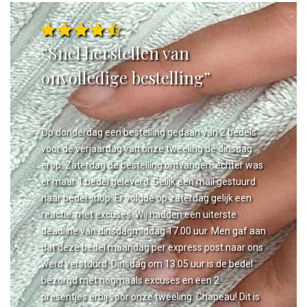
“Snel herstellen van
onvolledige bestelling”
Op donderdag een bestelling gedaan van 2 bedels
voor de verjaardag van onze tweeling de dinsdag
erop. Zaterdag de bestelling ontvangen, echter was
er maar 1 bedel geleverd. Gelijk een mail gestuurd
naar bedel.shop. Er volgde op zaterdag gelijk een
reactie, met excuses. Wij hadden een uiterste
deadline van dinsdagmiddag 17.00 uur. Men gaf aan
dat deze bedel maandag per express post naar ons
werd verstuurd. Dinsdag om 13.05 uur is de bedel
bezorgd met nogmaals excuses en een 2
presentjes erbij voor onze tweeling. Chapeau! Dit is