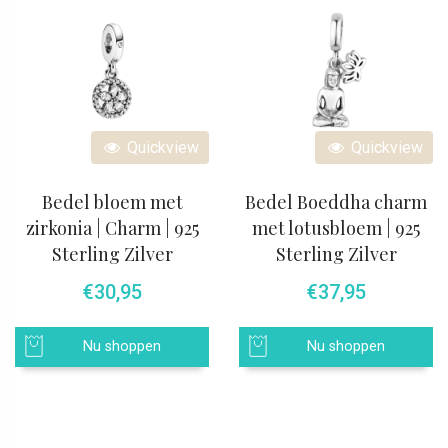
Quickview
Quickview
Bedel bloem met
Bedel Boeddha charm
zirkonia | Charm | 925
met lotusbloem | 925
Sterling Zilver
Sterling Zilver
€
30,95
€
37,95
Nu shoppen
Nu shoppen