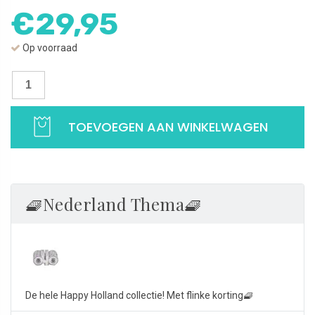
€
29,95
Op voorraad
Bedel
040
Eindhoven
TOEVOEGEN AAN WINKELWAGEN
|
Happy
Holland
Collection
|
🧇Nederland Thema🧇
925
Sterling
Zilver
aantal
De hele Happy Holland collectie! Met flinke korting🧇