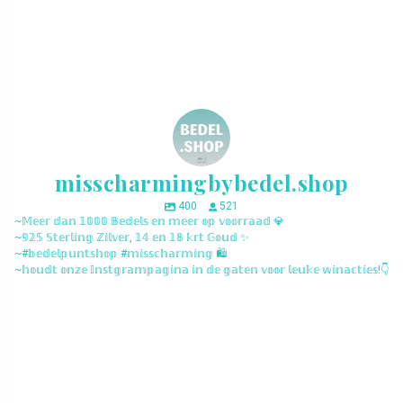
misscharmingbybedel.shop
400
521
~𝕄𝕖𝕖𝕣 𝕕𝕒𝕟 𝟙𝟘𝟘𝟘 𝔹𝕖𝕕𝕖𝕝𝕤 𝕖𝕟 𝕞𝕖𝕖𝕣 𝕠𝕡 𝕧𝕠𝕠𝕣𝕣𝕒𝕒𝕕 💎
~𝟡𝟚𝟝 𝕊𝕥𝕖𝕣𝕝𝕚𝕟𝕘 ℤ𝕚𝕝𝕧𝕖𝕣, 𝟙𝟜 𝕖𝕟 𝟙𝟠 𝕜𝕣𝕥 𝔾𝕠𝕦𝕕 ✨
~#𝕓𝕖𝕕𝕖𝕝𝕡𝕦𝕟𝕥𝕤𝕙𝕠𝕡 #𝕞𝕚𝕤𝕤𝕔𝕙𝕒𝕣𝕞𝕚𝕟𝕘 🛍️
~𝕙𝕠𝕦𝕕𝕥 𝕠𝕟𝕫𝕖 𝕀𝕟𝕤𝕥𝕘𝕣𝕒𝕞𝕡𝕒𝕘𝕚𝕟𝕒 𝕚𝕟 𝕕𝕖 𝕘𝕒𝕥𝕖𝕟 𝕧𝕠𝕠𝕣 𝕝𝕖𝕦𝕜𝕖 𝕨𝕚𝕟𝕒𝕔𝕥𝕚𝕖𝕤!👇
misscharmingbybedel.shop
misscharmingbybedel.shop
misscharmingbybedel.shop
misscharmingbybedel.shop
misscharmingbybedel.shop
misscharmingbybedel.shop
misscharmingbybedel.shop
misscharmingbybedel.shop
misscharmingbybedel.shop
misscharmingbybedel.shop