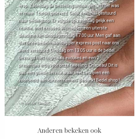
erop. Zaterdag de bestelling ontvangen, echter was
er maar 1 bedel geleverd. Gelijk een mail gestuurd
naar bedel.shop. Er volgde op zaterdag gelijk een
reactie, met excuses. Wij hadden een uiterste
deadline van dinsdagmiddag 17.00 uur. Men gaf aan
dat deze bedel maandag per express post naar ons
werd verstuurd. Dinsdag om 13.05 uur is de bedel
bezorgd met nogmaals excuses en een 2
presentjes erbij voor onze tweeling. Chapeau! Dit is
pas een goede service waar veel bedrijven een
voorbeeld aan kunnen nemen. Bedankt Bedel.shop !
- R van de Zanden
Anderen bekeken ook