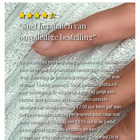
“Snel herstellen van
onvolledige bestelling”
Op donderdag een bestelling gedaan van 2 bedels
voor de verjaardag van onze tweeling de dinsdag
erop. Zaterdag de bestelling ontvangen, echter was
er maar 1 bedel geleverd. Gelijk een mail gestuurd
naar bedel.shop. Er volgde op zaterdag gelijk een
reactie, met excuses. Wij hadden een uiterste
deadline van dinsdagmiddag 17.00 uur. Men gaf aan
dat deze bedel maandag per express post naar ons
werd verstuurd. Dinsdag om 13.05 uur is de bedel
bezorgd met nogmaals excuses en een 2
presentjes erbij voor onze tweeling. Chapeau! Dit is