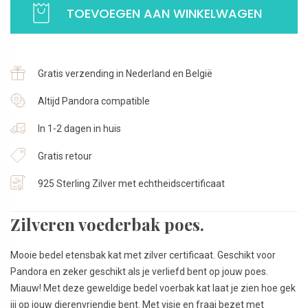
TOEVOEGEN AAN WINKELWAGEN
|
Met
zirkonia
|
Gratis verzending in Nederland en België
925
Sterling
Altijd Pandora compatible
Zilver
In 1-2 dagen in huis
aantal
Gratis retour
925 Sterling Zilver met echtheidscertificaat
Zilveren voederbak poes.
Mooie bedel etensbak kat met zilver certificaat. Geschikt voor
Pandora en zeker geschikt als je verliefd bent op jouw poes.
Miauw! Met deze geweldige bedel voerbak kat laat je zien hoe gek
jij op jouw dierenvriendje bent. Met visje en fraai bezet met