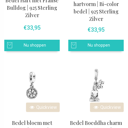
Bedel Hart met Franse
hartvorm | Bi-color
Bulldog | 925 Sterling
bedel | 925 Sterling
Zilver
Zilver
€
33,95
€
33,95
Nu shoppen
Nu shoppen
Quickview
Quickview
Bedel bloem met
Bedel Boeddha charm