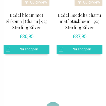
Quickview
Quickview
Bedel bloem met
Bedel Boeddha charm
zirkonia | Charm | 925
met lotusbloem | 925
Sterling Zilver
Sterling Zilver
€
30,95
€
37,95
Nu shoppen
Nu shoppen