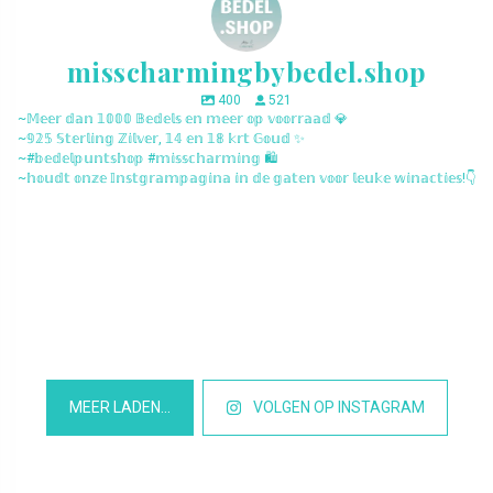
misscharmingbybedel.shop
400
521
~𝕄𝕖𝕖𝕣 𝕕𝕒𝕟 𝟙𝟘𝟘𝟘 𝔹𝕖𝕕𝕖𝕝𝕤 𝕖𝕟 𝕞𝕖𝕖𝕣 𝕠𝕡 𝕧𝕠𝕠𝕣𝕣𝕒𝕒𝕕 💎
~𝟡𝟚𝟝 𝕊𝕥𝕖𝕣𝕝𝕚𝕟𝕘 ℤ𝕚𝕝𝕧𝕖𝕣, 𝟙𝟜 𝕖𝕟 𝟙𝟠 𝕜𝕣𝕥 𝔾𝕠𝕦𝕕 ✨
~#𝕓𝕖𝕕𝕖𝕝𝕡𝕦𝕟𝕥𝕤𝕙𝕠𝕡 #𝕞𝕚𝕤𝕤𝕔𝕙𝕒𝕣𝕞𝕚𝕟𝕘 🛍️
~𝕙𝕠𝕦𝕕𝕥 𝕠𝕟𝕫𝕖 𝕀𝕟𝕤𝕥𝕘𝕣𝕒𝕞𝕡𝕒𝕘𝕚𝕟𝕒 𝕚𝕟 𝕕𝕖 𝕘𝕒𝕥𝕖𝕟 𝕧𝕠𝕠𝕣 𝕝𝕖𝕦𝕜𝕖 𝕨𝕚𝕟𝕒𝕔𝕥𝕚𝕖𝕤!👇
misscharmingbybedel.shop
misscharmingbybedel.shop
misscharmingbybedel.shop
misscharmingbybedel.shop
misscharmingbybedel.shop
misscharmingbybedel.shop
misscharmingbybedel.shop
misscharmingbybedel.shop
misscharmingbybedel.shop
misscharmingbybedel.shop
misscharmingbybedel.shop
misscharmingbybedel.shop
MEER LADEN…
VOLGEN OP INSTAGRAM