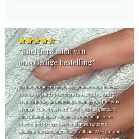
“Snel herstellen van
onvolledige bestelling”
Op donderdag een bestelling gedaan van 2 bedels
voor de verjaardag van onze tweeling de dinsdag
erop. Zaterdag de bestelling ontvangen, echter was
er maar 1 bedel geleverd. Gelijk een mail gestuurd
naar bedel.shop. Er volgde op zaterdag gelijk een
reactie, met excuses. Wij hadden een uiterste
deadline van dinsdagmiddag 17.00 uur. Men gaf aan
dat deze bedel maandag per express post naar ons