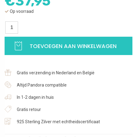
€
37,95
Op voorraad
Bedel
Finish
vlag
TOEVOEGEN AAN WINKELWAGEN
race
auto
|
925
Gratis verzending in Nederland en België
Sterling
Zilver
Altijd Pandora compatible
aantal
In 1-2 dagen in huis
Gratis retour
925 Sterling Zilver met echtheidscertificaat