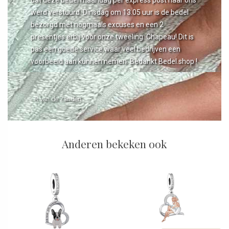
werd verstuurd. Dinsdag om 13.05 uur is de bedel
bezorgd met nogmaals excuses en een 2
presentjes erbij voor onze tweeling. Chapeau! Dit is
pas een goede service waar veel bedrijven een
voorbeeld aan kunnen nemen. Bedankt Bedel.shop !
- R van de Zanden
Anderen bekeken ook