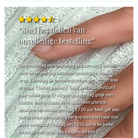
“Snel herstellen van
onvolledige bestelling”
Op donderdag een bestelling gedaan van 2 bedels
voor de verjaardag van onze tweeling de dinsdag
erop. Zaterdag de bestelling ontvangen, echter was
er maar 1 bedel geleverd. Gelijk een mail gestuurd
naar bedel.shop. Er volgde op zaterdag gelijk een
reactie, met excuses. Wij hadden een uiterste
deadline van dinsdagmiddag 17.00 uur. Men gaf aan
dat deze bedel maandag per express post naar ons
werd verstuurd. Dinsdag om 13.05 uur is de bedel
bezorgd met nogmaals excuses en een 2