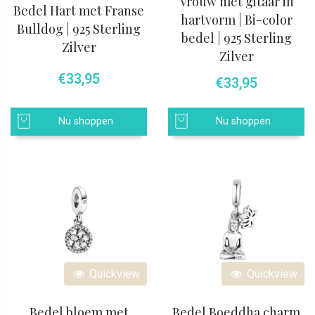
Vrouw met gitaar in
Bedel Hart met Franse
hartvorm | Bi-color
Bulldog | 925 Sterling
bedel | 925 Sterling
Zilver
Zilver
€
33,95
€
33,95
Nu shoppen
Nu shoppen
Quickview
Quickview
Bedel bloem met
Bedel Boeddha charm