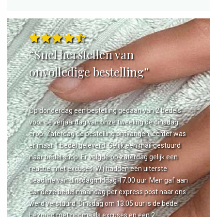
“Snel herstellen van
onvolledige bestelling”
Op donderdag een bestelling gedaan van 2 bedels
voor de verjaardag van onze tweeling de dinsdag
erop. Zaterdag de bestelling ontvangen, echter was
er maar 1 bedel geleverd. Gelijk een mail gestuurd
naar bedel.shop. Er volgde op zaterdag gelijk een
reactie, met excuses. Wij hadden een uiterste
deadline van dinsdagmiddag 17.00 uur. Men gaf aan
dat deze bedel maandag per express post naar ons
werd verstuurd. Dinsdag om 13.05 uur is de bedel
bezorgd met nogmaals excuses en een 2