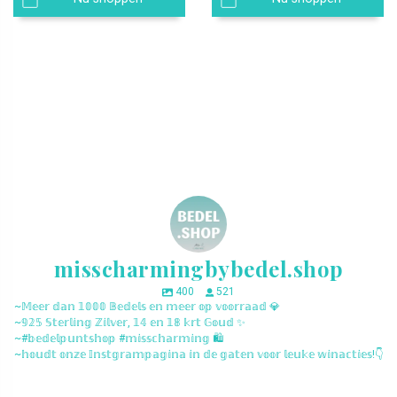
misscharmingbybedel.shop
400
521
~𝕄𝕖𝕖𝕣 𝕕𝕒𝕟 𝟙𝟘𝟘𝟘 𝔹𝕖𝕕𝕖𝕝𝕤 𝕖𝕟 𝕞𝕖𝕖𝕣 𝕠𝕡 𝕧𝕠𝕠𝕣𝕣𝕒𝕒𝕕 💎
~𝟡𝟚𝟝 𝕊𝕥𝕖𝕣𝕝𝕚𝕟𝕘 ℤ𝕚𝕝𝕧𝕖𝕣, 𝟙𝟜 𝕖𝕟 𝟙𝟠 𝕜𝕣𝕥 𝔾𝕠𝕦𝕕 ✨
~#𝕓𝕖𝕕𝕖𝕝𝕡𝕦𝕟𝕥𝕤𝕙𝕠𝕡 #𝕞𝕚𝕤𝕤𝕔𝕙𝕒𝕣𝕞𝕚𝕟𝕘 🛍️
~𝕙𝕠𝕦𝕕𝕥 𝕠𝕟𝕫𝕖 𝕀𝕟𝕤𝕥𝕘𝕣𝕒𝕞𝕡𝕒𝕘𝕚𝕟𝕒 𝕚𝕟 𝕕𝕖 𝕘𝕒𝕥𝕖𝕟 𝕧𝕠𝕠𝕣 𝕝𝕖𝕦𝕜𝕖 𝕨𝕚𝕟𝕒𝕔𝕥𝕚𝕖𝕤!👇