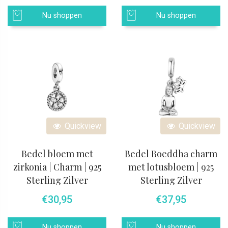
Nu shoppen
Nu shoppen
Quickview
Quickview
Bedel bloem met
Bedel Boeddha charm
zirkonia | Charm | 925
met lotusbloem | 925
Sterling Zilver
Sterling Zilver
€
30,95
€
37,95
Nu shoppen
Nu shoppen