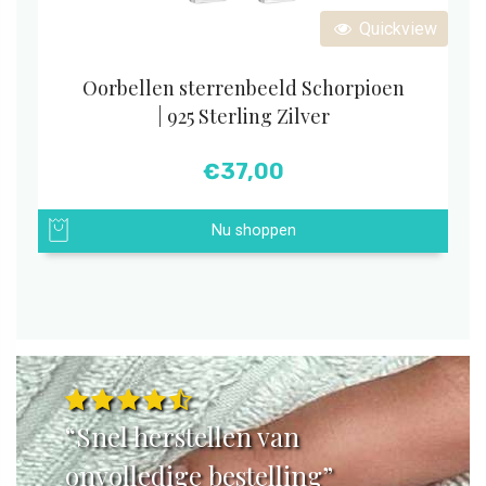
Quickview
Oorbellen sterrenbeeld Schorpioen
| 925 Sterling Zilver
€
37,00
Nu shoppen
“Snel herstellen van
onvolledige bestelling”