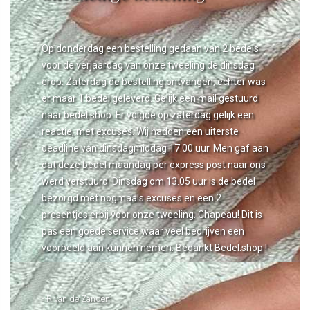
Op donderdag een bestelling gedaan van 2 bedels
voor de verjaardag van onze tweeling de dinsdag
erop. Zaterdag de bestelling ontvangen, echter was
er maar 1 bedel geleverd. Gelijk een mail gestuurd
naar bedel.shop. Er volgde op zaterdag gelijk een
reactie, met excuses. Wij hadden een uiterste
deadline van dinsdagmiddag 17.00 uur. Men gaf aan
dat deze bedel maandag per express post naar ons
werd verstuurd. Dinsdag om 13.05 uur is de bedel
bezorgd met nogmaals excuses en een 2
presentjes erbij voor onze tweeling. Chapeau! Dit is
pas een goede service waar veel bedrijven een
voorbeeld aan kunnen nemen. Bedankt Bedel.shop !
- R van de Zanden