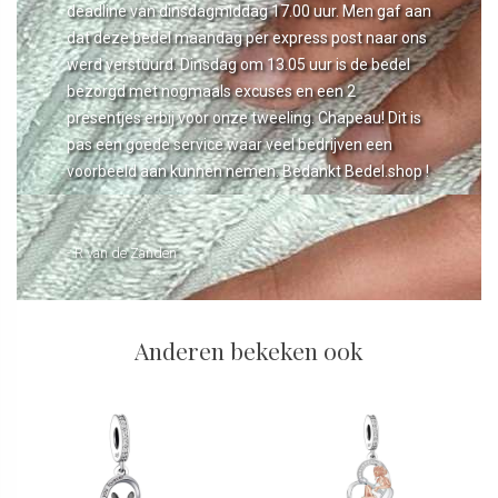
deadline van dinsdagmiddag 17.00 uur. Men gaf aan
dat deze bedel maandag per express post naar ons
werd verstuurd. Dinsdag om 13.05 uur is de bedel
bezorgd met nogmaals excuses en een 2
presentjes erbij voor onze tweeling. Chapeau! Dit is
pas een goede service waar veel bedrijven een
voorbeeld aan kunnen nemen. Bedankt Bedel.shop !
- R van de Zanden
Anderen bekeken ook