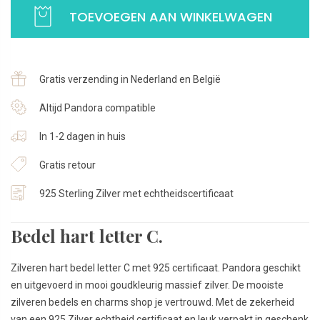
was:
is:
hart
TOEVOEGEN AAN WINKELWAGEN
€32,95.
€29,95.
letter
C
|
Gratis verzending in Nederland en België
Goudkleurig
925
Altijd Pandora compatible
Sterling
Zilver
In 1-2 dagen in huis
aantal
Gratis retour
925 Sterling Zilver met echtheidscertificaat
Bedel hart letter C.
Zilveren hart bedel letter C met 925 certificaat. Pandora geschikt
en uitgevoerd in mooi goudkleurig massief zilver. De mooiste
zilveren bedels en charms shop je vertrouwd. Met de zekerheid
van een 925 Zilver echtheid certificaat en leuk verpakt in geschenk