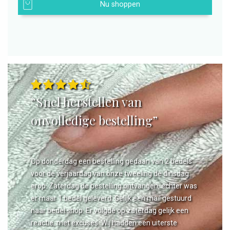
Nu shoppen
“Snel herstellen van
onvolledige bestelling”
Op donderdag een bestelling gedaan van 2 bedels
voor de verjaardag van onze tweeling de dinsdag
erop. Zaterdag de bestelling ontvangen, echter was
er maar 1 bedel geleverd. Gelijk een mail gestuurd
naar bedel.shop. Er volgde op zaterdag gelijk een
reactie, met excuses. Wij hadden een uiterste