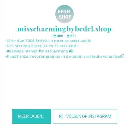
misscharmingbybedel.shop
400
521
~𝕄𝕖𝕖𝕣 𝕕𝕒𝕟 𝟙𝟘𝟘𝟘 𝔹𝕖𝕕𝕖𝕝𝕤 𝕖𝕟 𝕞𝕖𝕖𝕣 𝕠𝕡 𝕧𝕠𝕠𝕣𝕣𝕒𝕒𝕕 💎
~𝟡𝟚𝟝 𝕊𝕥𝕖𝕣𝕝𝕚𝕟𝕘 ℤ𝕚𝕝𝕧𝕖𝕣, 𝟙𝟜 𝕖𝕟 𝟙𝟠 𝕜𝕣𝕥 𝔾𝕠𝕦𝕕 ✨
~#𝕓𝕖𝕕𝕖𝕝𝕡𝕦𝕟𝕥𝕤𝕙𝕠𝕡 #𝕞𝕚𝕤𝕤𝕔𝕙𝕒𝕣𝕞𝕚𝕟𝕘 🛍️
~𝕙𝕠𝕦𝕕𝕥 𝕠𝕟𝕫𝕖 𝕀𝕟𝕤𝕥𝕘𝕣𝕒𝕞𝕡𝕒𝕘𝕚𝕟𝕒 𝕚𝕟 𝕕𝕖 𝕘𝕒𝕥𝕖𝕟 𝕧𝕠𝕠𝕣 𝕝𝕖𝕦𝕜𝕖 𝕨𝕚𝕟𝕒𝕔𝕥𝕚𝕖𝕤!👇
misscharmingbybedel.shop
misscharmingbybedel.shop
misscharmingbybedel.shop
misscharmingbybedel.shop
misscharmingbybedel.shop
misscharmingbybedel.shop
misscharmingbybedel.shop
misscharmingbybedel.shop
misscharmingbybedel.shop
misscharmingbybedel.shop
misscharmingbybedel.shop
misscharmingbybedel.shop
MEER LADEN…
VOLGEN OP INSTAGRAM