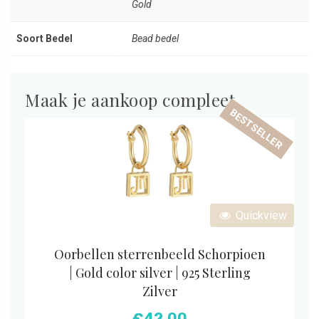
Gold
Soort Bedel
Bead bedel
Maak je aankoop compleet
BESTSELLER
Quickview
Oorbellen sterrenbeeld Schorpioen
| Gold color silver | 925 Sterling
Zilver
€
42,00