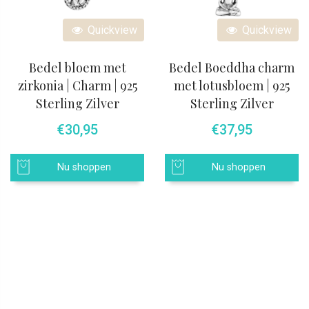
Quickview
Quickview
Bedel bloem met
Bedel Boeddha charm
zirkonia | Charm | 925
met lotusbloem | 925
Sterling Zilver
Sterling Zilver
€
30,95
€
37,95
Nu shoppen
Nu shoppen