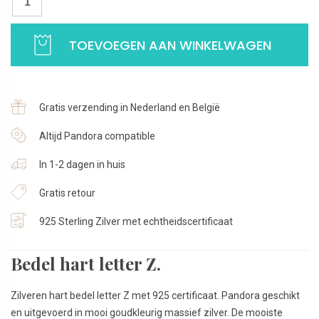
was:
is:
hart
€32,95.
€29,95.
letter
TOEVOEGEN AAN WINKELWAGEN
Z
|
Goudkleurig
925
Gratis verzending in Nederland en België
Sterling
Zilver
Altijd Pandora compatible
aantal
In 1-2 dagen in huis
Gratis retour
925 Sterling Zilver met echtheidscertificaat
Bedel hart letter Z.
Zilveren hart bedel letter Z met 925 certificaat. Pandora geschikt
en uitgevoerd in mooi goudkleurig massief zilver. De mooiste