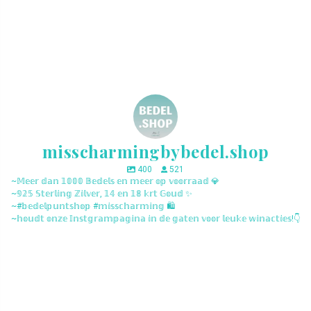
misscharmingbybedel.shop
400
521
~𝕄𝕖𝕖𝕣 𝕕𝕒𝕟 𝟙𝟘𝟘𝟘 𝔹𝕖𝕕𝕖𝕝𝕤 𝕖𝕟 𝕞𝕖𝕖𝕣 𝕠𝕡 𝕧𝕠𝕠𝕣𝕣𝕒𝕒𝕕 💎
~𝟡𝟚𝟝 𝕊𝕥𝕖𝕣𝕝𝕚𝕟𝕘 ℤ𝕚𝕝𝕧𝕖𝕣, 𝟙𝟜 𝕖𝕟 𝟙𝟠 𝕜𝕣𝕥 𝔾𝕠𝕦𝕕 ✨
~#𝕓𝕖𝕕𝕖𝕝𝕡𝕦𝕟𝕥𝕤𝕙𝕠𝕡 #𝕞𝕚𝕤𝕤𝕔𝕙𝕒𝕣𝕞𝕚𝕟𝕘 🛍️
~𝕙𝕠𝕦𝕕𝕥 𝕠𝕟𝕫𝕖 𝕀𝕟𝕤𝕥𝕘𝕣𝕒𝕞𝕡𝕒𝕘𝕚𝕟𝕒 𝕚𝕟 𝕕𝕖 𝕘𝕒𝕥𝕖𝕟 𝕧𝕠𝕠𝕣 𝕝𝕖𝕦𝕜𝕖 𝕨𝕚𝕟𝕒𝕔𝕥𝕚𝕖𝕤!👇
misscharmingbybedel.shop
misscharmingbybedel.shop
misscharmingbybedel.shop
misscharmingbybedel.shop
misscharmingbybedel.shop
misscharmingbybedel.shop
misscharmingbybedel.shop
misscharmingbybedel.shop
misscharmingbybedel.shop