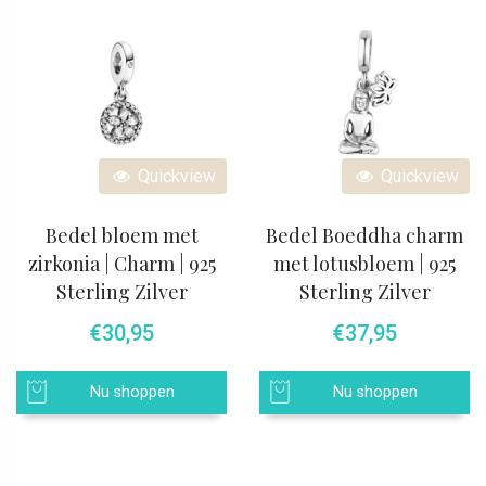
Quickview
Quickview
Bedel bloem met
Bedel Boeddha charm
zirkonia | Charm | 925
met lotusbloem | 925
Sterling Zilver
Sterling Zilver
€
30,95
€
37,95
Nu shoppen
Nu shoppen