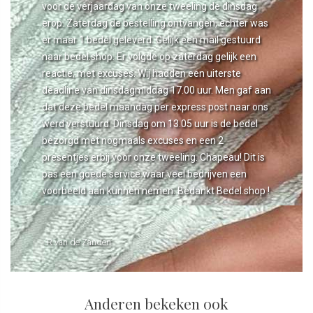
voor de verjaardag van onze tweeling de dinsdag
erop. Zaterdag de bestelling ontvangen, echter was
er maar 1 bedel geleverd. Gelijk een mail gestuurd
naar bedel.shop. Er volgde op zaterdag gelijk een
reactie, met excuses. Wij hadden een uiterste
deadline van dinsdagmiddag 17.00 uur. Men gaf aan
dat deze bedel maandag per express post naar ons
werd verstuurd. Dinsdag om 13.05 uur is de bedel
bezorgd met nogmaals excuses en een 2
presentjes erbij voor onze tweeling. Chapeau! Dit is
pas een goede service waar veel bedrijven een
voorbeeld aan kunnen nemen. Bedankt Bedel.shop !
- R van de Zanden
Anderen bekeken ook