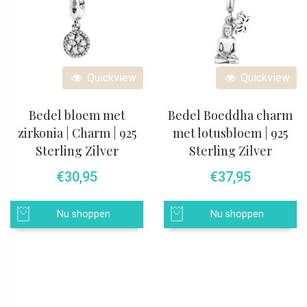
Quickview
Quickview
Bedel bloem met
Bedel Boeddha charm
zirkonia | Charm | 925
met lotusbloem | 925
Sterling Zilver
Sterling Zilver
€
30,95
€
37,95
Nu shoppen
Nu shoppen