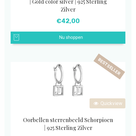
| Gold color silver | 925 Sterling
Zilver
€
42,00
Nu shoppen
BESTSELLER
Quickview
Oorbellen sterrenbeeld Schorpioen
| 925 Sterling Zilver