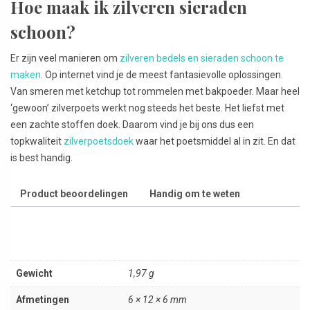
Hoe maak ik zilveren sieraden
schoon?
Er zijn veel manieren om
zilveren bedels en sieraden schoon te
maken
. Op internet vind je de meest fantasievolle oplossingen.
Van smeren met ketchup tot rommelen met bakpoeder. Maar heel
‘gewoon’ zilverpoets werkt nog steeds het beste. Het liefst met
een zachte stoffen doek. Daarom vind je bij ons dus een
topkwaliteit
zilverpoetsdoek
waar het poetsmiddel al in zit. En dat
is best handig.
Product beoordelingen
Handig om te weten
Gewicht
1,97 g
Afmetingen
6 × 12 × 6 mm