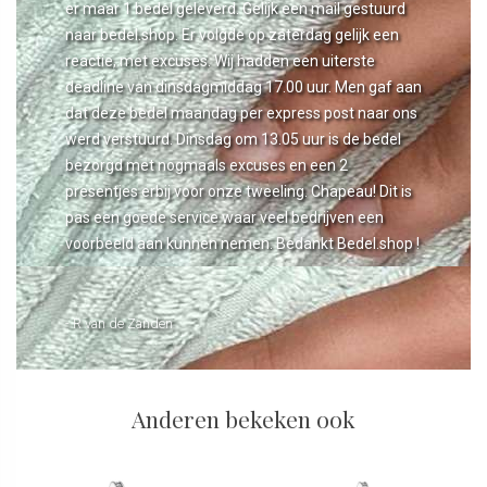
er maar 1 bedel geleverd. Gelijk een mail gestuurd
naar bedel.shop. Er volgde op zaterdag gelijk een
reactie, met excuses. Wij hadden een uiterste
deadline van dinsdagmiddag 17.00 uur. Men gaf aan
dat deze bedel maandag per express post naar ons
werd verstuurd. Dinsdag om 13.05 uur is de bedel
bezorgd met nogmaals excuses en een 2
presentjes erbij voor onze tweeling. Chapeau! Dit is
pas een goede service waar veel bedrijven een
voorbeeld aan kunnen nemen. Bedankt Bedel.shop !
- R van de Zanden
Anderen bekeken ook