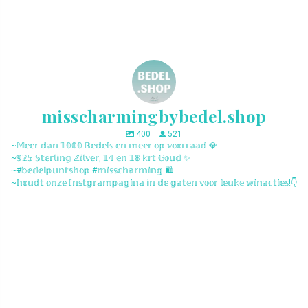
misscharmingbybedel.shop
400
521
~𝕄𝕖𝕖𝕣 𝕕𝕒𝕟 𝟙𝟘𝟘𝟘 𝔹𝕖𝕕𝕖𝕝𝕤 𝕖𝕟 𝕞𝕖𝕖𝕣 𝕠𝕡 𝕧𝕠𝕠𝕣𝕣𝕒𝕒𝕕 💎
~𝟡𝟚𝟝 𝕊𝕥𝕖𝕣𝕝𝕚𝕟𝕘 ℤ𝕚𝕝𝕧𝕖𝕣, 𝟙𝟜 𝕖𝕟 𝟙𝟠 𝕜𝕣𝕥 𝔾𝕠𝕦𝕕 ✨
~#𝕓𝕖𝕕𝕖𝕝𝕡𝕦𝕟𝕥𝕤𝕙𝕠𝕡 #𝕞𝕚𝕤𝕤𝕔𝕙𝕒𝕣𝕞𝕚𝕟𝕘 🛍️
~𝕙𝕠𝕦𝕕𝕥 𝕠𝕟𝕫𝕖 𝕀𝕟𝕤𝕥𝕘𝕣𝕒𝕞𝕡𝕒𝕘𝕚𝕟𝕒 𝕚𝕟 𝕕𝕖 𝕘𝕒𝕥𝕖𝕟 𝕧𝕠𝕠𝕣 𝕝𝕖𝕦𝕜𝕖 𝕨𝕚𝕟𝕒𝕔𝕥𝕚𝕖𝕤!👇
misscharmingbybedel.shop
misscharmingbybedel.shop
misscharmingbybedel.shop
misscharmingbybedel.shop
misscharmingbybedel.shop
misscharmingbybedel.shop
misscharmingbybedel.shop
misscharmingbybedel.shop
misscharmingbybedel.shop
misscharmingbybedel.shop
misscharmingbybedel.shop
misscharmingbybedel.shop