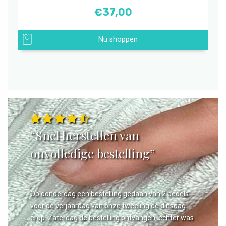
€
37,00
Nu shoppen
“Snel herstellen van
onvolledige bestelling”
Op donderdag een bestelling gedaan van 2 bedels
voor de verjaardag van onze tweeling de dinsdag
erop. Zaterdag de bestelling ontvangen, echter was