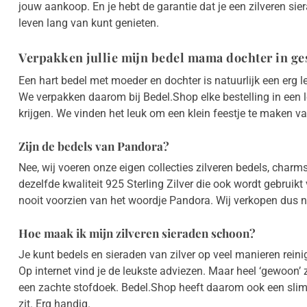
jouw aankoop. En je hebt de garantie dat je een zilveren sier
leven lang van kunt genieten.
Verpakken jullie mijn bedel mama dochter in g
Een hart bedel met moeder en dochter is natuurlijk een erg 
We verpakken daarom bij Bedel.Shop elke bestelling in een 
krijgen. We vinden het leuk om een klein feestje te maken v
Zijn de bedels van Pandora?
Nee, wij voeren onze eigen collecties zilveren bedels, cha
dezelfde kwaliteit 925 Sterling Zilver die ook wordt gebruik
nooit voorzien van het woordje Pandora. Wij verkopen dus n
Hoe maak ik mijn zilveren sieraden schoon?
Je kunt bedels en sieraden van zilver op veel manieren rein
Op internet vind je de leukste adviezen. Maar heel ‘gewoon’ z
een zachte stofdoek. Bedel.Shop heeft daarom ook een slim
zit. Erg handig.