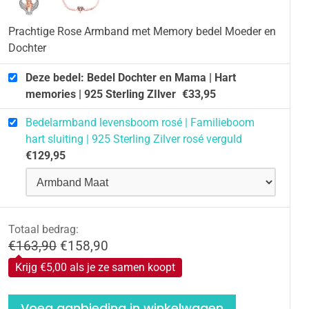
Prachtige Rose Armband met Memory bedel Moeder en
Dochter
Deze bedel: Bedel Dochter en Mama | Hart
memories | 925 Sterling ZIlver
€
33,95
Bedelarmband levensboom rosé | Familieboom
hart sluiting | 925 Sterling Zilver rosé verguld
€
129,95
Totaal bedrag:
Oorspronkelijke prijs was: €163,90.
Huidige prijs is: €158,90.
€
163,90
€
158,90
Krijg €5,00 als je ze samen koopt
Voeg aanbieding in winkelwagen