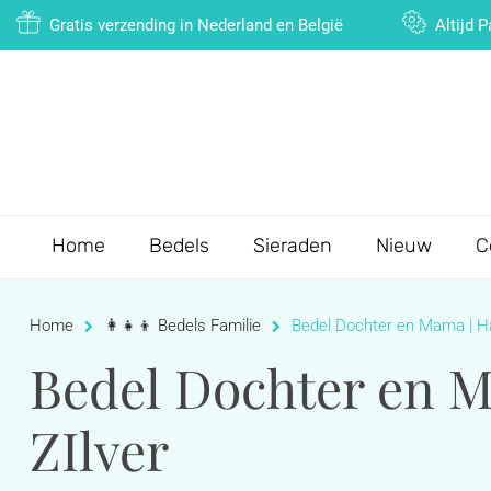
Gratis verzending in Nederland en België
Altijd 
Home
Bedels
Sieraden
Nieuw
C
Home
👩‍👧‍👦 Bedels Familie
Bedel Dochter en Mama | Har
Bedel Dochter en M
ZIlver