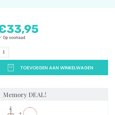
€
33,95
Op voorraad
edel Dochter en Mama | Hart memories | 925 Sterling ZIlver aan
TOEVOEGEN AAN WINKELWAGEN
Memory DEAL!