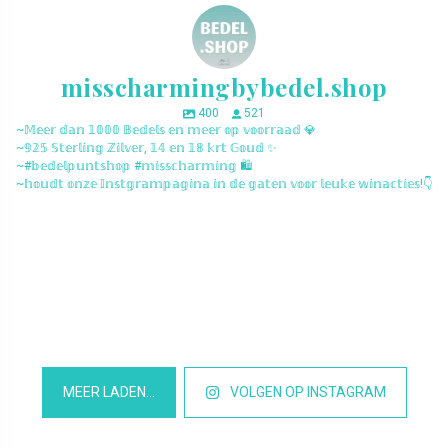
misscharmingbybedel.shop
400
521
~𝕄𝕖𝕖𝕣 𝕕𝕒𝕟 𝟙𝟘𝟘𝟘 𝔹𝕖𝕕𝕖𝕝𝕤 𝕖𝕟 𝕞𝕖𝕖𝕣 𝕠𝕡 𝕧𝕠𝕠𝕣𝕣𝕒𝕒𝕕 💎
~𝟡𝟚𝟝 𝕊𝕥𝕖𝕣𝕝𝕚𝕟𝕘 ℤ𝕚𝕝𝕧𝕖𝕣, 𝟙𝟜 𝕖𝕟 𝟙𝟠 𝕜𝕣𝕥 𝔾𝕠𝕦𝕕 ✨
~#𝕓𝕖𝕕𝕖𝕝𝕡𝕦𝕟𝕥𝕤𝕙𝕠𝕡 #𝕞𝕚𝕤𝕤𝕔𝕙𝕒𝕣𝕞𝕚𝕟𝕘 🛍️
~𝕙𝕠𝕦𝕕𝕥 𝕠𝕟𝕫𝕖 𝕀𝕟𝕤𝕥𝕘𝕣𝕒𝕞𝕡𝕒𝕘𝕚𝕟𝕒 𝕚𝕟 𝕕𝕖 𝕘𝕒𝕥𝕖𝕟 𝕧𝕠𝕠𝕣 𝕝𝕖𝕦𝕜𝕖 𝕨𝕚𝕟𝕒𝕔𝕥𝕚𝕖𝕤!👇
misscharmingbybedel.shop
misscharmingbybedel.shop
misscharmingbybedel.shop
misscharmingbybedel.shop
misscharmingbybedel.shop
misscharmingbybedel.shop
misscharmingbybedel.shop
misscharmingbybedel.shop
misscharmingbybedel.shop
misscharmingbybedel.shop
misscharmingbybedel.shop
misscharmingbybedel.shop
MEER LADEN…
VOLGEN OP INSTAGRAM