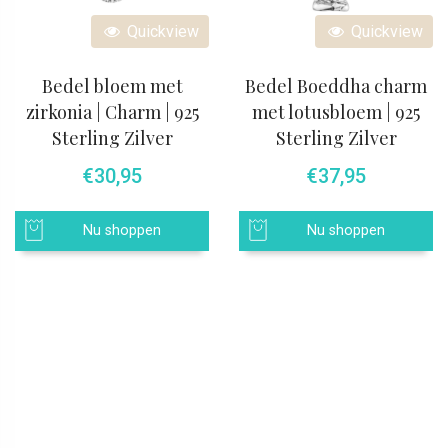
Quickview
Quickview
Bedel bloem met
Bedel Boeddha charm
zirkonia | Charm | 925
met lotusbloem | 925
Sterling Zilver
Sterling Zilver
€
30,95
€
37,95
Nu shoppen
Nu shoppen