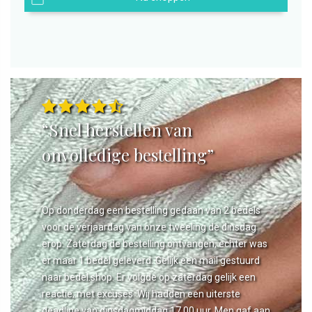
“Snel herstellen van
onvolledige bestelling”
Op donderdag een bestelling gedaan van 2 bedels
voor de verjaardag van onze tweeling de dinsdag
erop. Zaterdag de bestelling ontvangen, echter was
er maar 1 bedel geleverd. Gelijk een mail gestuurd
naar bedel.shop. Er volgde op zaterdag gelijk een
reactie, met excuses. Wij hadden een uiterste
deadline van dinsdagmiddag 17.00 uur. Men gaf aan