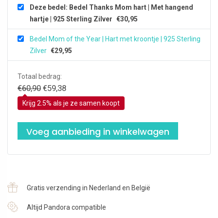
Deze bedel: Bedel Thanks Mom hart | Met hangend
hartje | 925 Sterling Zilver
€
30,95
Bedel Mom of the Year | Hart met kroontje | 925 Sterling
Zilver
€
29,95
Totaal bedrag:
Oorspronkelijke
Huidige
€
60,90
€
59,38
prijs
prijs
Krijg 2.5% als je ze samen koopt
was:
is:
€60,90.
€59,38.
Voeg aanbieding in winkelwagen
Gratis verzending in Nederland en België
Altijd Pandora compatible