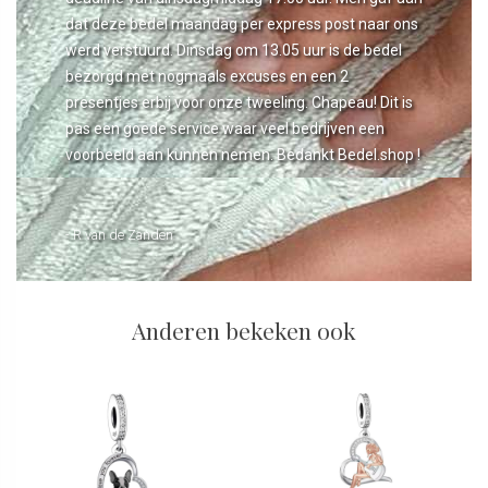
dat deze bedel maandag per express post naar ons
werd verstuurd. Dinsdag om 13.05 uur is de bedel
bezorgd met nogmaals excuses en een 2
presentjes erbij voor onze tweeling. Chapeau! Dit is
pas een goede service waar veel bedrijven een
voorbeeld aan kunnen nemen. Bedankt Bedel.shop !
- R van de Zanden
Anderen bekeken ook