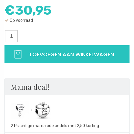
€
30,95
Op voorraad
Bedel
Thanks
Mom
TOEVOEGEN AAN WINKELWAGEN
hart
|
Met
hangend
hartje
Mama deal!
|
925
Sterling
Zilver
aantal
2 Prachtige mama ode bedels met 2,50 korting