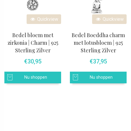
Quickview
Quickview
Bedel bloem met
Bedel Boeddha charm
zirkonia | Charm | 925
met lotusbloem | 925
Sterling Zilver
Sterling Zilver
€
30,95
€
37,95
Nu shoppen
Nu shoppen