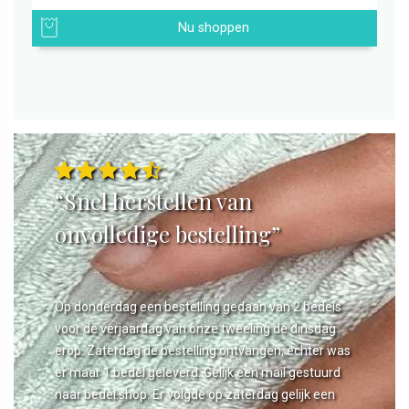
Nu shoppen
“Snel herstellen van
onvolledige bestelling”
Op donderdag een bestelling gedaan van 2 bedels
voor de verjaardag van onze tweeling de dinsdag
erop. Zaterdag de bestelling ontvangen, echter was
er maar 1 bedel geleverd. Gelijk een mail gestuurd
naar bedel.shop. Er volgde op zaterdag gelijk een