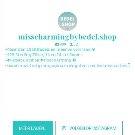
misscharmingbybedel.shop
400
521
~𝕄𝕖𝕖𝕣 𝕕𝕒𝕟 𝟙𝟘𝟘𝟘 𝔹𝕖𝕕𝕖𝕝𝕤 𝕖𝕟 𝕞𝕖𝕖𝕣 𝕠𝕡 𝕧𝕠𝕠𝕣𝕣𝕒𝕒𝕕 💎
~𝟡𝟚𝟝 𝕊𝕥𝕖𝕣𝕝𝕚𝕟𝕘 ℤ𝕚𝕝𝕧𝕖𝕣, 𝟙𝟜 𝕖𝕟 𝟙𝟠 𝕜𝕣𝕥 𝔾𝕠𝕦𝕕 ✨
~#𝕓𝕖𝕕𝕖𝕝𝕡𝕦𝕟𝕥𝕤𝕙𝕠𝕡 #𝕞𝕚𝕤𝕤𝕔𝕙𝕒𝕣𝕞𝕚𝕟𝕘 🛍️
~𝕙𝕠𝕦𝕕𝕥 𝕠𝕟𝕫𝕖 𝕀𝕟𝕤𝕥𝕘𝕣𝕒𝕞𝕡𝕒𝕘𝕚𝕟𝕒 𝕚𝕟 𝕕𝕖 𝕘𝕒𝕥𝕖𝕟 𝕧𝕠𝕠𝕣 𝕝𝕖𝕦𝕜𝕖 𝕨𝕚𝕟𝕒𝕔𝕥𝕚𝕖𝕤!👇
misscharmingbybedel.shop
misscharmingbybedel.shop
misscharmingbybedel.shop
misscharmingbybedel.shop
misscharmingbybedel.shop
misscharmingbybedel.shop
misscharmingbybedel.shop
misscharmingbybedel.shop
misscharmingbybedel.shop
misscharmingbybedel.shop
misscharmingbybedel.shop
misscharmingbybedel.shop
MEER LADEN…
VOLGEN OP INSTAGRAM