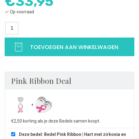
€
33,95
Op voorraad
Bedel
Pink
Ribbon
TOEVOEGEN AAN WINKELWAGEN
|
Hart
met
zirkonia
en
Pink Ribbon Deal
hangend
lint
|
925
Sterling
€2,50 korting als je deze Bedels samen koopt.
Zilver
aantal
Deze bedel: Bedel Pink Ribbon | Hart met zirkonia en