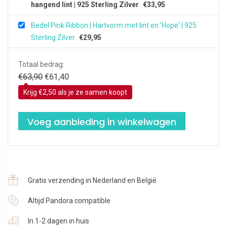
hangend lint | 925 Sterling Zilver
€
33,95
Bedel Pink Ribbon | Hartvorm met lint en 'Hope' | 925
Sterling Zilver
€
29,95
Totaal bedrag:
Oorspronkelijke
Huidige
€
63,90
€
61,40
prijs
prijs
Krijg €2,50 als je ze samen koopt
was:
is:
€63,90.
€61,40.
Voeg aanbieding in winkelwagen
Gratis verzending in Nederland en België
Altijd Pandora compatible
In 1-2 dagen in huis