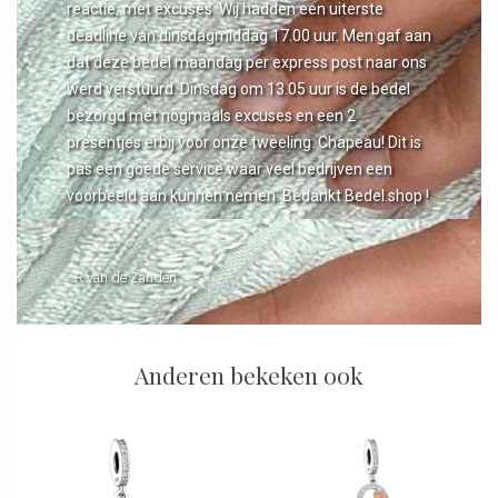
reactie, met excuses. Wij hadden een uiterste
deadline van dinsdagmiddag 17.00 uur. Men gaf aan
dat deze bedel maandag per express post naar ons
werd verstuurd. Dinsdag om 13.05 uur is de bedel
bezorgd met nogmaals excuses en een 2
presentjes erbij voor onze tweeling. Chapeau! Dit is
pas een goede service waar veel bedrijven een
voorbeeld aan kunnen nemen. Bedankt Bedel.shop !
- R van de Zanden
Anderen bekeken ook