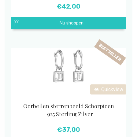
€
42,00
Nu shoppen
BESTSELLER
Quickview
Oorbellen sterrenbeeld Schorpioen
| 925 Sterling Zilver
€
37,00